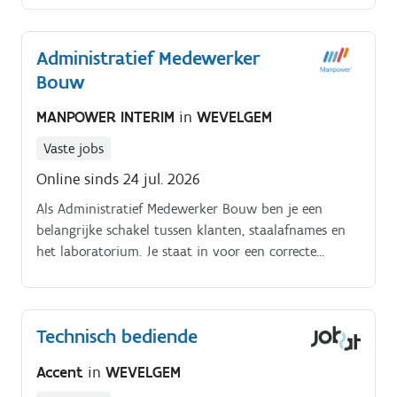
facturatie;Opvolgen van betalingen.
Administratief Medewerker
Bouw
MANPOWER INTERIM
in
WEVELGEM
Vaste jobs
Online sinds 24 jul. 2026
Als Administratief Medewerker Bouw ben je een
belangrijke schakel tussen klanten, staalafnames en
het laboratorium. Je staat in voor een correcte
administratieve verwerking van dossiers en zorgt
ervoor dat alles vlot wordt opgevolgd Jouw taken:.
Registreren van bouwkundige stalen in de interne
Technisch bediende
software Verwerken van facturatie Uploaden en
administratief opvolgen van rapporten Inplannen
Accent
in
WEVELGEM
van analyses en ophalingen Werken met bedrijfseigen