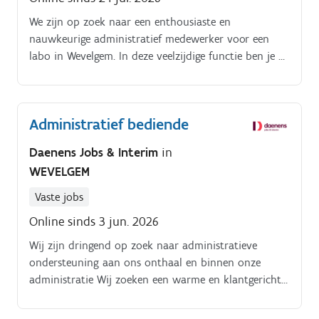
We zijn op zoek naar een enthousiaste en
nauwkeurige administratief medewerker voor een
labo in Wevelgem. In deze veelzijdige functie ben je de
spilfiguur tussen de administratie, de planning en de
praktische opvolging op de werkvloer. Je komt
terecht in een modern, stabiel en sterk groeiend
Administratief bediende
bedrijf waar vakmanschap, teamwork en kwaliteit
centraal staan. Hier krijg je niet alleen de ruimte om
Daenens Jobs & Interim
in
initiatief te tonen en jezelf te ontwikkelen, maar
WEVELGEM
word je ook omringd door toffe collega's in een
warme, mensgerichte werkomgeving.
Vaste jobs
Online sinds 3 jun. 2026
Wij zijn dringend op zoek naar administratieve
ondersteuning aan ons onthaal en binnen onze
administratie Wij zoeken een warme en klantgerichte
persoonlijkheid die ons onthaal en onze
administratie mee ondersteunt. Je bent het eerste