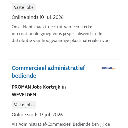
Vaste jobs
Online sinds 10 jul. 2026
Onze klant maakt deel uit van een sterke
internationale groep en is gespecialiseerd in de
distributie van hoogwaardige plaatmaterialen voor
professionele toepassingen. Dankzij hun jarenlange
expertise, sterke leveranciersrelaties en klantgerichte
aanpak zijn ze uitgegroeid tot een betrouwbare
Commercieel administratief
partner voor tal van professionele klanten.
bediende
PROMAN Jobs Kortrijk
in
WEVELGEM
Vaste jobs
Online sinds 17 jul. 2026
Als Administratief-Commercieel Bediende ben jij de