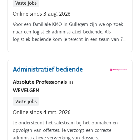
Office-pakket Eventueel ondersteunen in marketing
Vaste jobs
via sociale media (pluspunt)
Online sinds 3 aug. 2026
Voor een familiale KMO in Gullegem zijn we op zoek
naar een logistiek administratief bediende. Als
logistiek bediende kom je terecht in een team van 7
enthousiaste medewerkers waarbij jij hét
aanspreekpunt bent voor chauffeurs, magazijniers en
klanten.
Administratief bediende
Absolute Professionals
in
WEVELGEM
Vaste jobs
Online sinds 4 mrt. 2026
Je ondersteunt het salesteam bij het opmaken en
opvolgen van offertes. Je verzorgt een correcte
administratieve verwerking van dossiers.