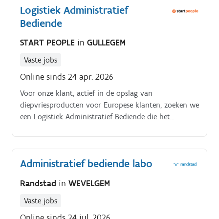
Logistiek Administratief
Bediende
START PEOPLE
in
GULLEGEM
Vaste jobs
Online sinds 24 apr. 2026
Voor onze klant, actief in de opslag van
diepvriesproducten voor Europese klanten, zoeken we
een Logistiek Administratief Bediende die het
logistieke proces mee in goede banen leidt Als
logistiek administratief bediende ben jij het centrale
aanspreekpunt voor chauffeurs, magazijniers en
Administratief bediende labo
klanten. Je zorgt ervoor dat inkomende en uitgaande
goederen correct administratief verwerkt worden en
Randstad
in
WEVELGEM
dat alles vlot en efficiënt verloopt Je takenpakket:.
Vaste jobs
Online sinds 24 jul. 2026