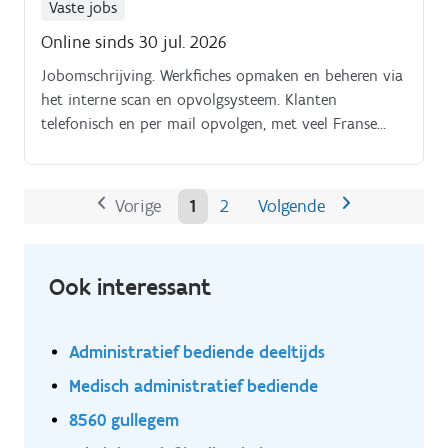
plannings- en registratiesystemen Algemene
Vaste jobs
administratieve ondersteuning van de bouwafdeling
Online sinds 30 jul. 2026
Je werkt in een dagregime en krijgt een grondige
Jobomschrijving. Werkfiches opmaken en beheren via
opleiding in de interne systemen en werkwijze
het interne scan en opvolgsysteem. Klanten
telefonisch en per mail opvolgen, met veel Franse
klanten. Ondersteuning van de zaakvoerder en het
team in administratieve en organisatorische taken.
Vorige
1
2
Volgende
Ook interessant
Administratief bediende deeltijds
Medisch administratief bediende
8560 gullegem