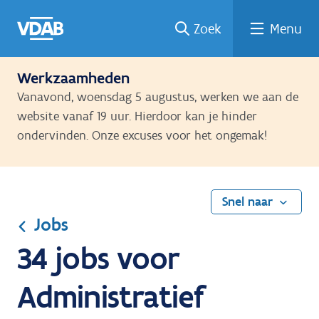
Ga
Vind
Vind
Welke
Terug
Zoek
Menu
naar
een
een
job
naar
de
job
opleiding
past
home
inhoud
bij
Werkzaamheden
mij?
Vanavond, woensdag 5 augustus, werken we aan de
website vanaf 19 uur. Hierdoor kan je hinder
ondervinden. Onze excuses voor het ongemak!
Snel naar
Jobs
34 jobs voor
Administratief