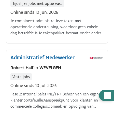
Tijdelijke jobs met optie vast
Online sinds 10 jun. 2026
Je combineert administratieve taken met
operationele ondersteuning, waardoor geen enkele
dag hetzelfde is Je takenpakket bestaat onder andere
uit:. Opvolgen van offertes, bestellingen en algemene
administratie Telefonisch en per e mail klanten te
woord staan Ondersteunen bij de planning en
Administratief Medewerker
dagelijkse werking Klaarzetten van bestellingen en
ondersteuning in het magazijn Bedienen van de
Robert Half
in
WEVELGEM
wasstraat voor het reinigen van herbruikbare bekers
Uitvoeren van leveringen en ophalingen bij klanten
Vaste jobs
en evenementen Meehelpen aan een vlotte en
Online sinds 10 jul. 2026
kwalitatieve dienstverlening.
Fase 2: Internal Sales (NL/FR). Beheer van een eigen
Hulp
klantenportefeuille;Aanspreekpunt voor klanten en
nodig
commerciële collega's;Opmaak en opvolging van
offertes;Verwerking van orders tot