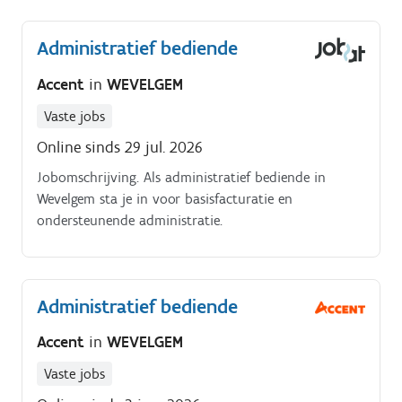
Het onthaal van chauffeurs en hen doorverwijzen
naar de correcte laad en loskaaien De administratieve
Administratief bediende
verwerking van inkomende goederen Het correct
afhandelen van de (export)administratie Het
Accent
in
WEVELGEM
verwerken van orders zodat orderpickers bestellingen
efficiënt kunnen klaarzetten Het onderhouden van
Vaste jobs
contact met klanten in het Nederlands, Frans en
Online sinds 29 jul. 2026
Engels
Jobomschrijving. Als administratief bediende in
Wevelgem sta je in voor basisfacturatie en
ondersteunende administratie.
Administratief bediende
Accent
in
WEVELGEM
Vaste jobs