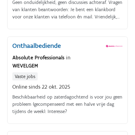
Geen onduidelijkheid, geen discussies achteraf. Vragen
van klanten beantwoorden: Je bent een klankbord
voor onze klanten via telefoon én mail. Vriendelijk,
efficiënt en duidelijk. Wisselstukken in goede banen
leiden: Je vraagt technische onderdelen op, bestelt
deze waar nodig en houdt overzicht op het traject.
Onthaalbediende
Absolute Professionals
in
WEVELGEM
Vaste jobs
Online sinds 22 okt. 2025
Beschikbaarheid op zaterdagochtend is voor jou geen
probleem (gecompenseerd met een halve vrije dag
tijdens de week). Interesse?