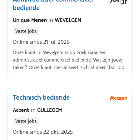
bediende
commerciële feeling Je behandelt vragen en
prijsvragen van klanten en springt bij in de opmaak
Unique Menen
in
WEVELGEM
van offertes Orders en dossiers kan je administratief
feilloos verwerken Je ondersteunt collega's van
Vaste jobs
andere afdelingen in hun administratie en telefonie Je
Online sinds 21 jul. 2026
staat mee in voor permanantie in de toonzaal en
helpt in drukke periodes bij het adviseren van
Onze klant in Wevelgem is op zoek naar een
klanten
administratief commercieel bediende. Wat zijn jouw
taken? Onze klant specialiseert zich al meer dan 100
jaar in tegels. Jobomschrijving.
Technisch bediende
Accent
in
GULLEGEM
Vaste jobs
Online sinds 22 okt. 2025