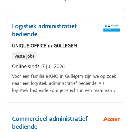
Logistiek administratief
bediende
UNIQUE OFFICE
in
GULLEGEM
Vaste jobs
Online sinds 17 jul. 2026
Voor een familiale KMO in Gullegem zijn we op zoek
naar een logistiek administratief bediende. Als
logistiek bediende kom je terecht in een team van 7
enthousiaste medewerkers waarbij jij hét
aanspreekpunt bent voor chauffeurs, magazijniers en
klanten Je werkt in een wekelijks afwisselend
Commercieel administratief
uurrooster, tussen 6u en 21u.
bediende