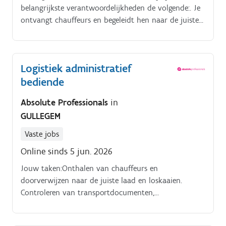
belangrijkste verantwoordelijkheden de volgende:. Je
ontvangt chauffeurs en begeleidt hen naar de juiste
laad- en loskades Je verwerkt administratief de
inkomende goederen Je bereidt de uitgaande
goederen voor en werkt deze correct af Je volgt
Logistiek administratief
orders op en zorgt ervoor dat de orderpickers de
bediende
bestellingen efficiënt en correct kunnen klaarzetten Je
controleert en inventariseert de stock Je
Absolute Professionals
in
beantwoordt vragen van klanten en biedt passende
GULLEGEM
oplossingen bij wijzigingen of verzoeken Je fungeert
als centraal aanspreekpunt voor chauffeurs,
Vaste jobs
magazijniers en klanten.
Online sinds 5 jun. 2026
Jouw taken:Onthalen van chauffeurs en
doorverwijzen naar de juiste laad en loskaaien.
Controleren van transportdocumenten,
leveringsbonnen, CMR’s en douanedocumenten.