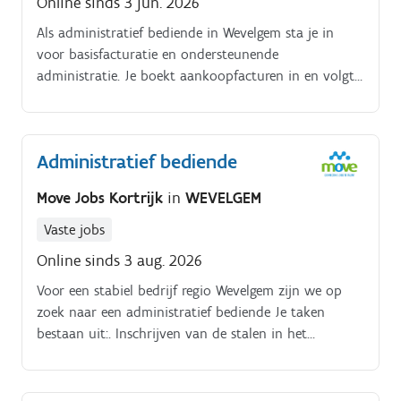
Online sinds 3 jun. 2026
Als administratief bediende in Wevelgem sta je in
voor basisfacturatie en ondersteunende
administratie. Je boekt aankoopfacturen in en volgt
verkoopfacturen op, met basisinzicht in balans en
boekhoudkundige structuur.
Administratief bediende
Move Jobs Kortrijk
in
WEVELGEM
Vaste jobs
Online sinds 3 aug. 2026
Voor een stabiel bedrijf regio Wevelgem zijn we op
zoek naar een administratief bediende Je taken
bestaan uit:. Inschrijven van de stalen in het
computer systeem Inplannen van de analyses voor de
klanten Plannen van de ophalingen van afval van
het labo Uploaden van rapporten