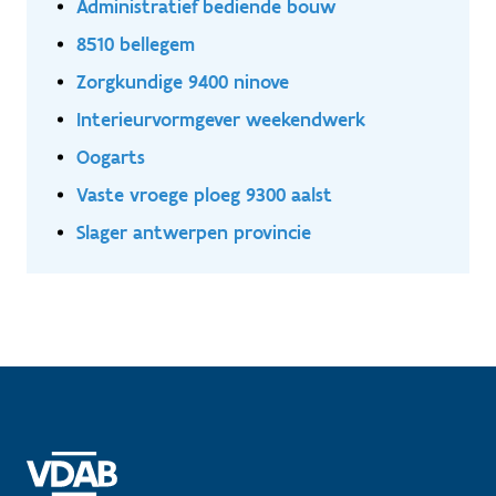
Administratief bediende bouw
8510 bellegem
Zorgkundige 9400 ninove
Interieurvormgever weekendwerk
Oogarts
Vaste vroege ploeg 9300 aalst
Slager antwerpen provincie