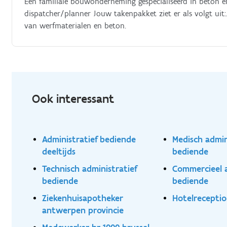
Een familiale bouwonderneming gespecialiseerd in beton e
dispatcher/planner Jouw takenpakket ziet er als volgt uit
van werfmaterialen en beton.
Ook interessant
Administratief bediende
Medisch admin
deeltijds
bediende
Technisch administratief
Commercieel a
bediende
bediende
Ziekenhuisapotheker
Hotelreceptio
antwerpen provincie