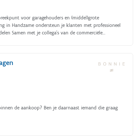
spreekpunt voor garagehouders en (middel)grote
ing in Handzame ondersteun je klanten met professioneel
delen Samen met je collega’s van de commerciële
aanvraag en advies tot bestelling en opvolging. Dankzij
écht het verschil Wat ga je doen?. *Adviseren van klanten
bestellingen*Opbouwen van sterke
wagen
gehouders en transportfirma’s*Actief meedenken met de
thousiast en professioneel team
t binnen de aankoop? Ben je daarnaast iemand die graag