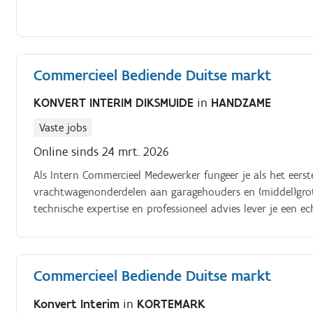
Commercieel Bediende Duitse markt
KONVERT INTERIM DIKSMUIDE
in
HANDZAME
Vaste jobs
Online sinds 24 mrt. 2026
Als Intern Commercieel Medewerker fungeer je als het eer
vrachtwagenonderdelen aan garagehouders en (middel)grot
technische expertise en professioneel advies lever je een 
Handzame werk je samen met het team van de commerciële
bestelling tot levering.
Commercieel Bediende Duitse markt
Konvert Interim
in
KORTEMARK