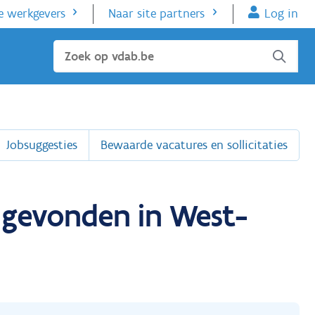
e werkgevers
Naar site partners
Log in
Sluiten
Jobsuggesties
Bewaarde vacatures en sollicitaties
s gevonden in West-