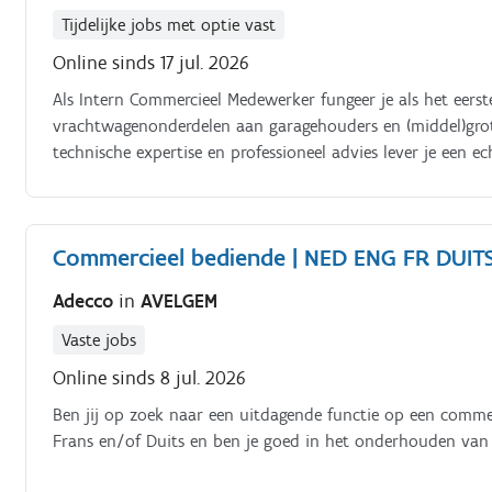
Tijdelijke jobs met optie vast
Online sinds 17 jul. 2026
Als Intern Commercieel Medewerker fungeer je als het eer
vrachtwagenonderdelen aan garagehouders en (middel)grot
technische expertise en professioneel advies lever je een 
Handzame werk je samen met het team van de commerciële
bestelling tot levering.
Commercieel bediende | NED ENG FR DUIT
Adecco
in
AVELGEM
Vaste jobs
Online sinds 8 jul. 2026
Ben jij op zoek naar een uitdagende functie op een commer
Frans en/of Duits en ben je goed in het onderhouden van