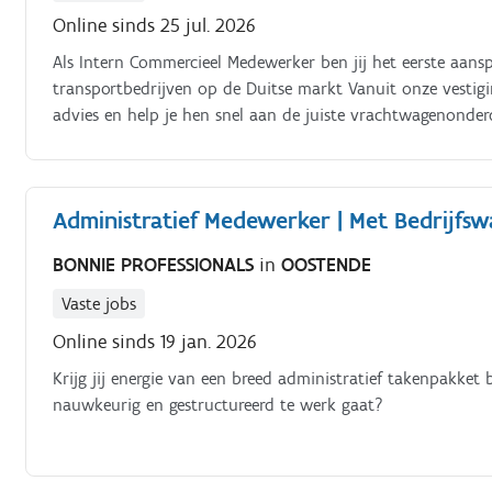
Online sinds 25 jul. 2026
Als Intern Commercieel Medewerker ben jij het eerste aan
transportbedrijven op de Duitse markt Vanuit onze vestig
advies en help je hen snel aan de juiste vrachtwagenonder
binnendienst volg je het volledige verkoopproces op: van 
jouw technische inzicht en klantgerichte aanpak maak jij 
over vrachtwagenonderdelen*Verwerken en opvolgen van 
Administratief Medewerker | Met Bedrijfs
klantenrelaties*Technische ondersteuning bieden aan gara
klant en oplossingen voorstellen*Samenwerken met een en
BONNIE PROFESSIONALS
in
OOSTENDE
Vaste jobs
Online sinds 19 jan. 2026
Krijg jij energie van een breed administratief takenpakke
nauwkeurig en gestructureerd te werk gaat?