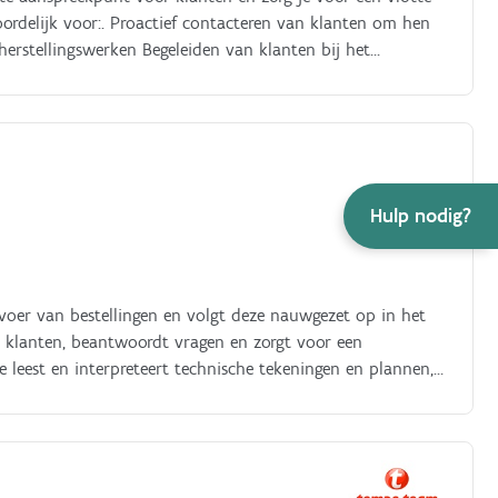
ordelijk voor:. Proactief contacteren van klanten om hen
erstellingswerken Begeleiden van klanten bij het
 afspraakaanvragen Correct registreren en beheren van
ollega's om een efficiënte en klantgerichte
Hulp nodig?
invoer van bestellingen en volgt deze nauwgezet op in het
 klanten, beantwoordt vragen en zorgt voor een
e leest en interpreteert technische tekeningen en plannen,
en Productkennis: Je bouwt snel kennis op van ons
iceerde materialen Internationaal werken: Je past je
et klanten en partners in verschillende landen