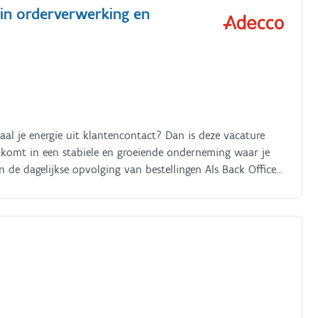
 in orderverwerking en
haal je energie uit klantencontact? Dan is deze vacature
chtkomt in een stabiele en groeiende onderneming waar je
en de dagelijkse opvolging van bestellingen Als Back Office
recte verwerking van bestellingen en administratieve
en van klantorders via e-mail, webshop en telefoon in het
et klanten Opvolgen van bestellingen bij leveranciers
ngen en transporten Administratieve ondersteuning bieden
e orderopvolging Mee bijdragen aan een professionele en
chikken klanten en collega's steeds over correcte