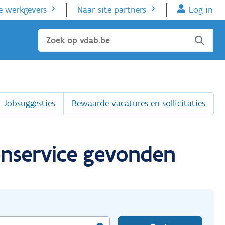
e werkgevers
Naar site partners
Log in
Sluiten
Jobsuggesties
Bewaarde vacatures en sollicitaties
enservice gevonden