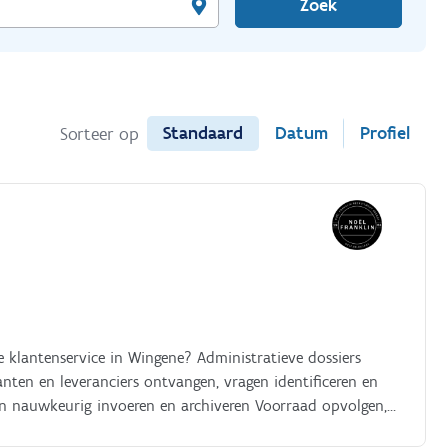
Zoek
Standaard
Datum
Profiel
Sorteer op
 klantenservice in Wingene? Administratieve dossiers
nten en leveranciers ontvangen, vragen identificeren en
en nauwkeurig invoeren en archiveren Voorraad opvolgen,
 opnemen en zorgen voor een gestructureerd en efficiënt