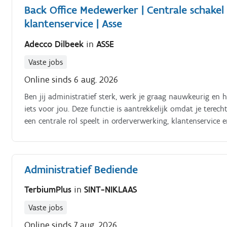
Back Office Medewerker | Centrale schakel
klantenservice | Asse
Adecco Dilbeek
in
ASSE
Vaste jobs
Online sinds 6 aug. 2026
Ben jij administratief sterk, werk je graag nauwkeurig en 
iets voor jou. Deze functie is aantrekkelijk omdat je tere
een centrale rol speelt in orderverwerking, klantenservice 
Medewerker ben je verantwoordelijk voor een vlotte en cor
dossiers Jouw verantwoordelijkheden:. Invoeren en verwerk
ERP-systeem Afstemmen en bevestigen van levertermijnen m
Administratief Bediende
Nauw samenwerken met de logistieke afdeling rond leveri
bij lopende dossiers Zorgen voor een correcte en efficiënt
TerbiumPlus
in
SINT-NIKLAAS
klantgerichte service Dankzij jouw nauwkeurige aanpak bes
informatie en verlopen de processen efficiënt
Vaste jobs
Online sinds 7 aug. 2026