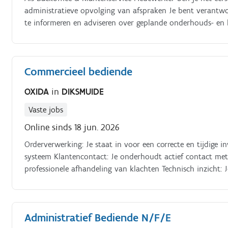
administratieve opvolging van afspraken Je bent verantwo
te informeren en adviseren over geplande onderhouds- en h
inplannen van afspraken Verwerken en opvolgen van online
klantgegevens in verschillende systemen Samenwerken met c
dienstverlening te garanderen
Commercieel bediende
OXIDA
in
DIKSMUIDE
Vaste jobs
Online sinds 18 jun. 2026
Orderverwerking: Je staat in voor een correcte en tijdige 
systeem Klantencontact: Je onderhoudt actief contact met
professionele afhandeling van klachten Technisch inzicht: J
en vertaalt deze correct naar klanten en interne afdeling
productgamma, waaronder spaanplaten, MDF en FSC-gecertif
kennis van exportprocessen toe om vlot te communiceren m
Administratief Bediende N/F/E