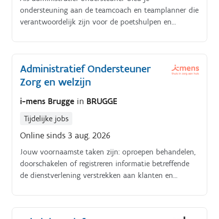
ondersteuning aan de teamcoach en teamplanner die
verantwoordelijk zijn voor de poetshulpen en
verzorgenden van de dienst Zorg en Welzijn. Niet
Klassieke Zorg. Jouw voornaamste taken
zijn:oproepen behandelen, doorschakelen of
Administratief Ondersteuner
registrereninformatie betreffende de dienstverlening
Zorg en welzijn
verstrekken aan klanten en
personeelsledentelefonisch en via mail doorgeven van
i-mens Brugge
in
BRUGGE
werkschema’s en wijzigingen, zowel naar klant als
naar personeeladministratieve verwerking van klant-
Tijdelijke jobs
en personeelsgegevensonthaal leveranciers, controle
Online sinds 3 aug. 2026
van leveringen en beheren van bestelbonnenin
samenspraak met collega’s de permanentie van de
Jouw voornaamste taken zijn: oproepen behandelen,
afdeling verzekerensmartphone-expert om
doorschakelen of registreren informatie betreffende
medewerkers te helpen bij vragen of
de dienstverlening verstrekken aan klanten en
problemenalgemeen secretariaatswerkhet onthaal
personeelsleden telefonisch en via mail doorgeven
bemannen
van werkschema’s en wijzigingen, zowel naar klant
als naar personeel administratieve verwerking van