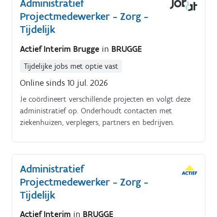
Administratief
klant en personeelsgegevens onthaal leveranciers,
Projectmedewerker - Zorg -
controle van leveringen en beheren van bestelbonnen
in samenspraak met collega’s de permanentie van de
Tijdelijk
afdeling verzekeren smartphone expert om
Actief Interim Brugge
in
BRUGGE
medewerkers te helpen bij vragen of problemen
algemeen secretariaatswerk het onthaal bemannen
Tijdelijke jobs met optie vast
Online sinds 10 jul. 2026
Je coördineert verschillende projecten en volgt deze
administratief op. Onderhoudt contacten met
ziekenhuizen, verplegers, partners en bedrijven.
Administratief
Projectmedewerker - Zorg -
Tijdelijk
Actief Interim
in
BRUGGE