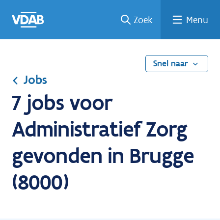
Ga
Vind
Vind
Welke
Terug
Zoek
Menu
naar
een
een
job
naar
de
job
opleiding
past
home
inhoud
bij
mij?
Snel naar
Jobs
7 jobs voor
Administratief Zorg
gevonden in Brugge
(8000)