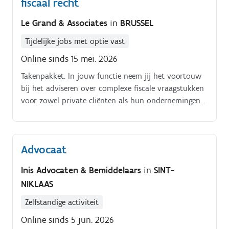
fiscaal recht
Le Grand & Associates
in
BRUSSEL
Tijdelijke jobs met optie vast
Online sinds 15 mei. 2026
Takenpakket. In jouw functie neem jij het voortouw
bij het adviseren over complexe fiscale vraagstukken
voor zowel private cliënten als hun ondernemingen
Jouw dag draait om het uitwerken van waterdichte
structuren voor de overdracht van vermogens,
waarbij je de belangen van de cliënt altijd scherp in
Advocaat
het oog houdt door een adviserende rol aan te
nemen Je bereidt fiscale aangiften en
Inis Advocaten & Bemiddelaars
in
SINT-
bezwaarschriften voor en voert onderhandelingen
NIKLAAS
met de administratie om tot de beste resultaten te
komen Samen met je collega's werk je aan
Zelfstandige activiteit
diepgaande juridische analyses die de basis vormen
Online sinds 5 jun. 2026
voor een duurzame successieplanning op maat Je