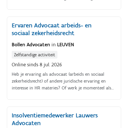
individuele en collectieve arbeidsrechtelijke
vraagstukkenµCliënten en hun HR-directies rekenen
op jouw begeleiding bij herstructurering,
Ervaren Advocaat arbeids- en
reorganisaties en onderhandelingen met sociale
sociaal zekerheidsrecht
partners. Je verdedigt de belangen van cliënten met
overtuiging in gerechtelijke procedures voor de
Bollen Advocaten
in
LEUVEN
arbeidsrechtbanken
Zelfstandige activiteit
Online sinds 8 jul. 2026
Heb je ervaring als advocaat (arbeids en sociaal
zekerheidsrecht) of andere juridische ervaring en
interesse in HR materies? Of werk je momenteel als
jurist/pleiter bij de vakbond en kijk je uit naar een
job als zelfstandig advocaat?.
Insolventiemedewerker Lauwers
Advocaten