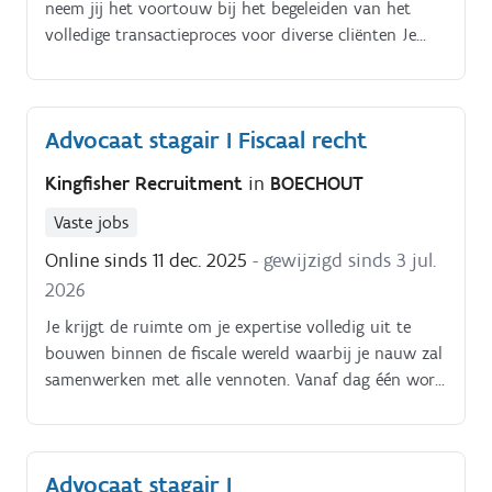
neem jij het voortouw bij het begeleiden van het
volledige transactieproces voor diverse cliënten Je
structureert en adviseert bij grensoverschrijdende
transacties, waarbij je complexe juridische puzzels
vertaalt naar werkbare oplossingen Het uitvoeren en
Advocaat stagair I Fiscaal recht
coördineren van een grondige due diligence behoort
tot jouw vaste routine om risico’s en kansen
Kingfisher Recruitment
in
BOECHOUT
haarscherp in kaart te brengen Je stelt juridische
documentatie op, zoals overnameovereenkomsten en
Vaste jobs
aandeelhoudersovereenkomsten, en voert hierover de
Online sinds 11 dec. 2025
- gewijzigd sinds 3 jul.
regie tijdens onderhandelingen Samen met je collega's
2026
fungeer je als strategisch gesprekspartner voor
ondernemers en investeerders bij hun meest cruciale
Je krijgt de ruimte om je expertise volledig uit te
groeimomenten Je bewaakt de voortgang van
bouwen binnen de fiscale wereld waarbij je nauw zal
projecten en zorgt voor een feilloze afstemming
samenwerken met alle vennoten. Vanaf dag één word
tussen alle betrokken partijen en expertises.
je actief betrokken bij dossiers, en je zal regelmatig
optreden in de rechtbank waardoor je kunt
uitgroeien tot een autonome partner van dit
Advocaat stagair I
kantoor.