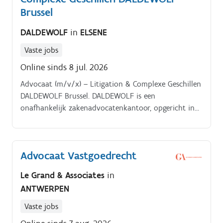
Brussel
DALDEWOLF
in
ELSENE
Vaste jobs
Online sinds 8 jul. 2026
Advocaat (m/v/x) – Litigation & Complexe Geschillen
DALDEWOLF Brussel. DALDEWOLF is een
onafhankelijk zakenadvocatenkantoor, opgericht in
1958, en telt een vijftigtal advocaten die erkend
worden voor hun expertise in complexe dossiers en
hun internationale uitstraling Ter versterking van
Advocaat Vastgoedrecht
onze geschillenpraktijk, die alle departementen van
het kantoor ondersteunt, zijn wij op zoek naar een
Le Grand & Associates
in
ervaren Nederlandstalige procesadvocaat (litigator),
ANTWERPEN
die zich eveneens vlot kan uitdrukken in het Frans
en het Engels Uw rol.
Vaste jobs