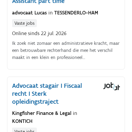
Assistant part time
advocaat Lucas
in
TESSENDERLO-HAM
Vaste jobs
Online sinds 22 jul. 2026
Ik zoek niet zomaar een administratieve kracht, maar
een betrouwbare rechterhand die mee het verschil
maakt in een klein en professioneel
advocatenkantoor Interesse?. Lees dan zeker verder
Voor mijn advocatenkantoor zoek ik een
betrouwbare en zelfstandige secretaresse die mij als
Advocaat stagair I Fiscaal
advocaat ondersteunt in de dagelijkse werking van
recht I Sterk
het kantoor De belangrijkste taak binnen deze
functie is het nauwkeurig uitwerken van gedicteerde
opleidingstraject
teksten ahv een dictafoon Er wordt van je verwacht
Kingfisher Finance & Legal
in
dat je juridische documenten snel, correct en
KONTICH
foutloos verwerkt.
Vaste jobs