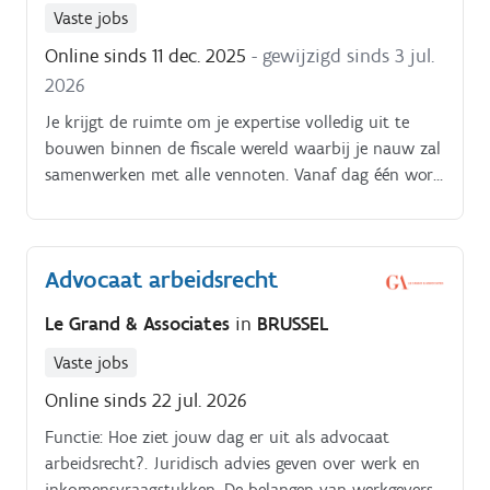
Vaste jobs
Online sinds 11 dec. 2025
- gewijzigd sinds 3 jul.
2026
Je krijgt de ruimte om je expertise volledig uit te
bouwen binnen de fiscale wereld waarbij je nauw zal
samenwerken met alle vennoten. Vanaf dag één word
je actief betrokken bij dossiers, en je zal regelmatig
optreden in de rechtbank waardoor je kunt
uitgroeien tot een autonome partner van dit
Advocaat arbeidsrecht
kantoor.
Le Grand & Associates
in
BRUSSEL
Vaste jobs
Online sinds 22 jul. 2026
Functie: Hoe ziet jouw dag er uit als advocaat
arbeidsrecht?. Juridisch advies geven over werk en
inkomensvraagstukken. De belangen van werkgevers