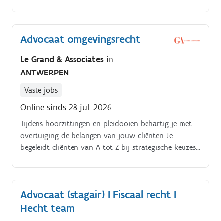
de oprichters die je tevens de kans geeft om mee te
werken aan grotere faillissement dossiers.
Advocaat omgevingsrecht
Le Grand & Associates
in
ANTWERPEN
Vaste jobs
Online sinds 28 jul. 2026
Tijdens hoorzittingen en pleidooien behartig je met
overtuiging de belangen van jouw cliënten Je
begeleidt cliënten van A tot Z bij strategische keuzes
in omvangrijke vastgoed en omgevingsprojecten.
Samen met een ervaren advocaat omgevingsrecht
spar je regelmatig over de beste aanpak voor
Advocaat (stagair) I Fiscaal recht I
ingewikkelde dossiers
Hecht team