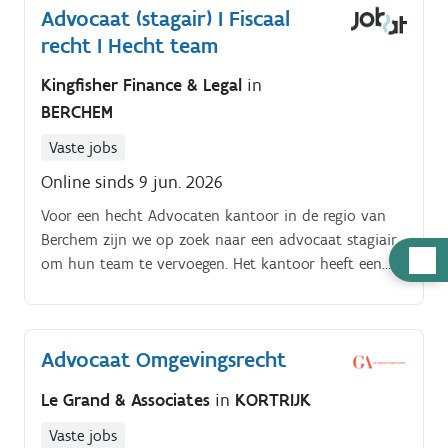
Advocaat (stagair) I Fiscaal
recht I Hecht team
Kingfisher Finance & Legal
in
BERCHEM
Vaste jobs
Online sinds 9 jun. 2026
Voor een hecht Advocaten kantoor in de regio van
Berchem zijn we op zoek naar een advocaat stagiair
Hulp
om hun team te vervoegen. Het kantoor heeft een
nodig
bijzondere expertise in fiscaal recht en besteden veel
aandacht aan een zeer sterk opleidingstraject.
Advocaat Omgevingsrecht
Le Grand & Associates
in
KORTRIJK
Vaste jobs