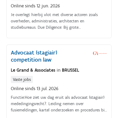
Online sinds 12 jun. 2026
Je overlegt hierbij vlot met diverse actoren zoals
overheden, administraties, architecten en
studiebureaus. Due Diligence: Bij grote
vastgoedtransacties voer jij de omgevingsrechtelijke
en stedenbouwkundige audits uit.
Advocaat (stagiair)
competition law
Le Grand & Associates
in
BRUSSEL
Vaste jobs
Online sinds 13 jul. 2026
Functie:Hoe ziet uw dag eruit als advocaat (stagiair)
mededingingsrecht?. Leiding nemen over
fusiemeldingen, kartel onderzoeken en procedures bij
de Belgische mededingingsautoriteit en de Europese