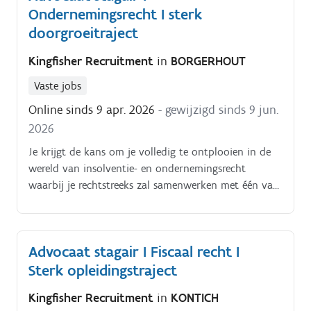
Ondernemingsrecht I sterk
doorgroeitraject
Kingfisher Recruitment
in
BORGERHOUT
Vaste jobs
Online sinds 9 apr. 2026
- gewijzigd sinds 9 jun.
2026
Je krijgt de kans om je volledig te ontplooien in de
wereld van insolventie- en ondernemingsrecht
waarbij je rechtstreeks zal samenwerken met één van
de oprichters die je tevens de kans geeft om mee te
werken aan grotere faillissement dossiers.
Advocaat stagair I Fiscaal recht I
Sterk opleidingstraject
Kingfisher Recruitment
in
KONTICH