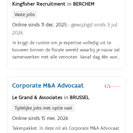
Kingfisher Recruitment
in
BERCHEM
Vaste jobs
Online sinds 11 dec. 2025
- gewijzigd sinds 3 jul.
2026
Je krijgt de ruimte om je expertise volledig uit te
bouwen binnen de fiscale wereld waarbij je nauw zal
samenwerken met alle vennoten. Vanaf dag één word
je actief betrokken bij dossiers, en je zal regelmatig
optreden in de rechtbank waardoor je kunt
uitgroeien tot een autonome partner van dit
Corporate M&A Advocaat
kantoor.
Le Grand & Associates
in
BRUSSEL
Tijdelijke jobs met optie vast
Online sinds 15 mei. 2026
Takenpakket. In deze rol als Corporate M&A Advocaat