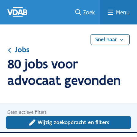
Ga
Vind
Vind
Welke
Terug
Zoek
Menu
naar
een
een
job
naar
de
job
opleiding
past
home
inhoud
bij
mij?
Snel naar
Jobs
80 jobs voor
advocaat gevonden
Geen actieve filters
Wijzig zoekopdracht en filters