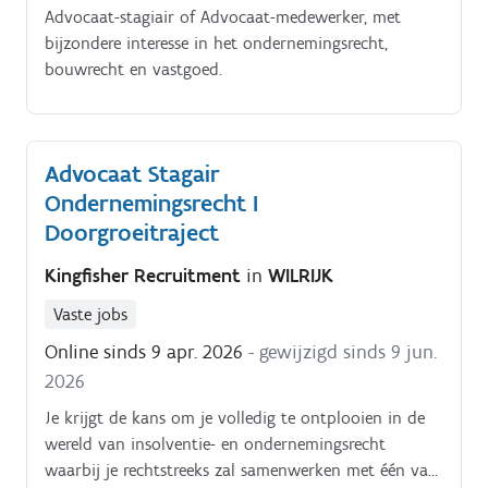
onderhoudt nauwe contacten met cliënten en groeit
Advocaat-stagiair of Advocaat-medewerker, met
uit tot een echte vertrouwenspersoon voor
bijzondere interesse in het ondernemingsrecht,
uiteenlopende fiscale uitdagingen Je bewaakt de
bouwrecht en vastgoed.
kwaliteit van de dossiers door nauwgezet toezicht op
relevante wetgeving en rechtspraak.
Advocaat Stagair
Ondernemingsrecht I
Doorgroeitraject
Kingfisher Recruitment
in
WILRIJK
Vaste jobs
Online sinds 9 apr. 2026
- gewijzigd sinds 9 jun.
2026
Je krijgt de kans om je volledig te ontplooien in de
wereld van insolventie- en ondernemingsrecht
waarbij je rechtstreeks zal samenwerken met één van