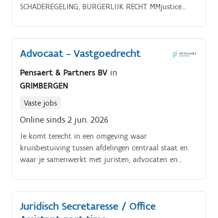
SCHADEREGELING, BURGERLIJK RECHT. MMjustice
zoekt een gemotiveerde enthousiaste advocaat met
bijzondere interesse in aansprakelijkheid- en
verzekeringsrecht, verkeersrecht, schade en
Advocaat - Vastgoedrecht
schadeloosstelling, lichamelijke schaderegeling en
burgerlijk recht, die bereid is zich in het kantoor te
Pensaert & Partners BV
in
integreren (8 uur per dag - 5 dagen per week).
GRIMBERGEN
Vaste jobs
Online sinds 2 jun. 2026
Je komt terecht in een omgeving waar
kruisbestuiving tussen afdelingen centraal staat en
waar je samenwerkt met juristen, advocaten en
paralegals. In de rol van advocaat vastgoedrecht krijg
je de kans om investeerders, ontwikkelaars en
aannemers te begeleiden bij diverse
Juridisch Secretaresse / Office
vastgoedprojecten.