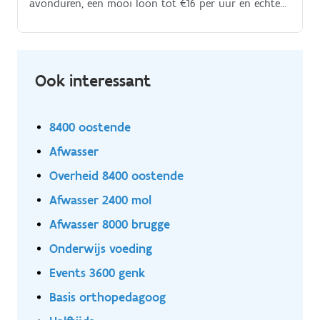
avonduren, een mooi loon tot €16 per uur en echte
doorgroeimogelijkheden als Allround medewerker +
Koerier. Voor een bekende en groeiende pizzaketen
zoeken we een enthousiaste allround medewerker.
Ook interessant
8400 oostende
Afwasser
Overheid 8400 oostende
Afwasser 2400 mol
Afwasser 8000 brugge
Onderwijs voeding
Events 3600 genk
Basis orthopedagoog