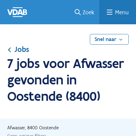
Ga
Vind
Vind
Welke
Terug
Zoek
Menu
naar
een
een
job
naar
de
job
opleiding
past
home
inhoud
bij
mij?
Snel naar
Jobs
7 jobs voor Afwasser
gevonden in
Oostende (8400)
Afwasser, 8400 Oostende
Geen actieve filters