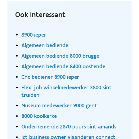
sociaalrechtelijke en payroll-gerelateerde vragen
Meewerken aan HR-projecten en verbeterinitiatieven
Ook interessant
rond processen, rapportering en payroll-data
Opvolgen van wijzigingen in wet- en regelgeving en
zorgen voor een duidelijke communicatie hierover
8900 ieper
Algemeen bediende
Algemeen bediende 8000 brugge
Algemeen bediende 8400 oostende
Cnc bediener 8900 ieper
Flexi job winkelmedewerker 3800 sint
truiden
Museum medewerker 9000 gent
8000 koolkerke
Ondernemende 2870 puurs sint amands
Ict business owner vlaanderen connect