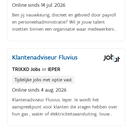
Online sinds 14 jul. 2026
Ben jij nauwkeurig, discreet en geboeid door payroll
en personeelsadministratie? Wil je jouw talent
inzetten binnen een organisatie waar medewerkers
centraal staan en waar HR een belangrijke rol speelt?
Dan is deze uitdaging iets voor jou Jouw
takenpakket:. Verwerken en opvolgen van de
Klantenadviseur Fluvius
loonadministratie voor arbeiders en bedienden
volgens de geldende wetgeving en interne procedures
TRIXXO Jobs
in
IEPER
Verzamelen, controleren en verwerken van variabele
loongegevens en afwezigheden Voorbereiden en
Tijdelijke jobs met optie vast
aanleveren van correcte informatie aan het sociaal
Online sinds 4 aug. 2026
secretariaat Beheren en actualiseren van
Klantenadviseur Fluvius. Ieper. Je wordt het
personeelsdossiers Opmaken van sociale documenten,
aanspreekpunt voor klanten die vragen hebben over
attesten en administratieve documenten
hun gas , water of elektriciteitsaansluiting. Jouw
Beantwoorden van vragen van medewerkers rond
belangrijkste taken zijn: Klanten helpen met het
payroll, sociale wetgeving en personeelszaken
doorgeven van hun meterstand.
Ondersteunen van HR-collega's en leidinggevenden bij