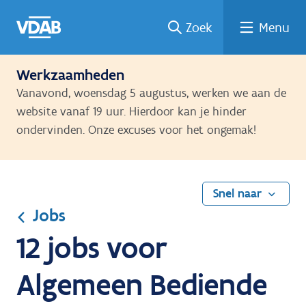
Ga
Vind
Vind
Welke
Terug
Zoek
Menu
naar
een
een
job
naar
de
job
opleiding
past
home
inhoud
bij
Werkzaamheden
mij?
Vanavond, woensdag 5 augustus, werken we aan de
website vanaf 19 uur. Hierdoor kan je hinder
ondervinden. Onze excuses voor het ongemak!
Snel naar
Jobs
12 jobs voor
Algemeen Bediende