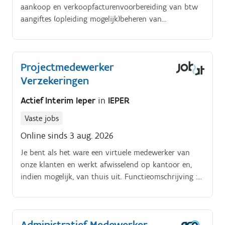
aankoop en verkoopfacturenvoorbereiding van btw
aangiftes (opleiding mogelijk)beheren van
kantoormateriaal en klantendossiers. Je takenpakket
groeit mee met jouw kennis en interesses.
Projectmedewerker
Verzekeringen
Actief Interim Ieper
in
IEPER
Vaste jobs
Online sinds 3 aug. 2026
Je bent als het ware een virtuele medewerker van
onze klanten en werkt afwisselend op kantoor en,
indien mogelijk, van thuis uit. Functieomschrijving :
Je takken verschillen per project, maar kunnen onder
andere bestaan uit : Je beantwoordt
verzekeringstechnische vragen van klanten via e mail.
Administratief Medewerker