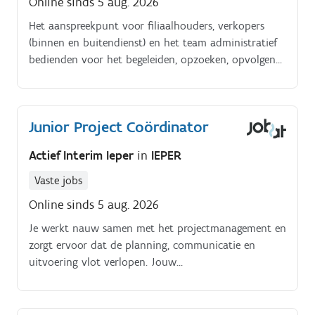
Online sinds 5 aug. 2026
Het aanspreekpunt voor filiaalhouders, verkopers
(binnen en buitendienst) en het team administratief
bedienden voor het begeleiden, opzoeken, opvolgen
of registreren van data, bestellingen, orders, facturen
en contante betalingen. Je zorgt voor een vlotte
verkoopfacturatie en dat alle data (klanten,
Junior Project Coördinator
producten, filiaaladministratie) up to date zijn.
Actief Interim Ieper
in
IEPER
Vaste jobs
Online sinds 5 aug. 2026
Je werkt nauw samen met het projectmanagement en
zorgt ervoor dat de planning, communicatie en
uitvoering vlot verlopen. Jouw
verantwoordelijkheden:Je stelt samen met het
projectmanagement de planning van projecten op en
volgt deze nauwgezet op.