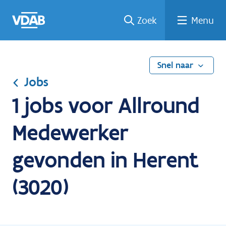
Ga
Vind
Vind
Welke
Terug
Zoek
Menu
naar
een
een
job
naar
de
job
opleiding
past
home
inhoud
bij
mij?
Snel naar
Jobs
1 jobs voor Allround
Medewerker
gevonden in Herent
(3020)