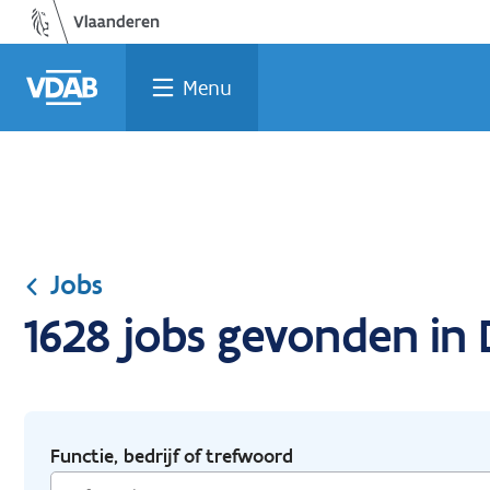
Ga
Vind
Vind
Welke
Terug
naar
een
een
job
naar
de
job
opleiding
past
home
Menu
inhoud
bij
mij?
Jobs
1628 jobs gevonden in 
Functie, bedrijf of trefwoord