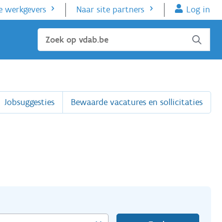
e werkgevers
Naar site partners
Log in
Sluiten
Jobsuggesties
Bewaarde vacatures en sollicitaties