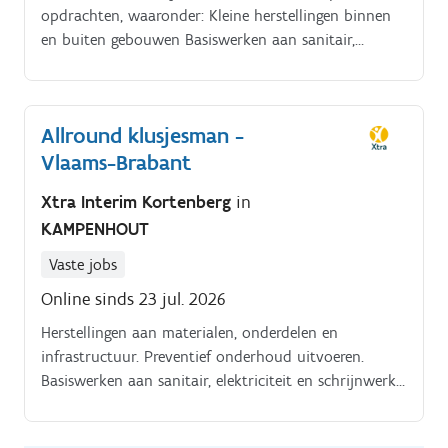
opdrachten, waaronder: Kleine herstellingen binnen
en buiten gebouwen Basiswerken aan sanitair,
elektriciteit en schrijnwerk Schilderwerken en kleine
renovatietaken Herstellingen aan materialen,
onderdelen en infrastructuur Preventief onderhoud
Allround klusjesman -
uitvoeren Interventies plannen en uitvoeren volgens
Vlaams-Brabant
prioriteit Correct gebruik en onderhoud van
gereedschap en materiaal Klantencontact wanneer
Xtra Interim Kortenberg
in
nodig
KAMPENHOUT
Vaste jobs
Online sinds 23 jul. 2026
Herstellingen aan materialen, onderdelen en
infrastructuur. Preventief onderhoud uitvoeren.
Basiswerken aan sanitair, elektriciteit en schrijnwerk.
Schilderwerken en kleine renovatietaken.