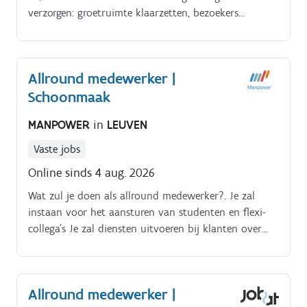
verzorgen: groetruimte klaarzetten, bezoekers
ontvangen en begeleiden.
Allround medewerker |
Schoonmaak
MANPOWER
in
LEUVEN
Vaste jobs
Online sinds 4 aug. 2026
Wat zul je doen als allround medewerker?. Je zal
instaan voor het aansturen van studenten en flexi-
collega's Je zal diensten uitvoeren bij klanten over
heel België Je zal een breed takenpakket uitvoeren,
van industriële schoonmaak, schoonmaak van
evenementen, tot ramen wassen en meer!.
Allround medewerker |