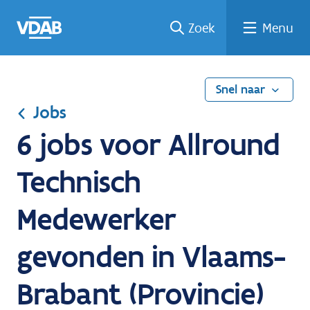
Ga
Vind
Vind
Welke
Terug
Zoek
Menu
naar
een
een
job
naar
de
job
opleiding
past
home
inhoud
bij
mij?
Snel naar
Jobs
6 jobs voor Allround
Technisch
Medewerker
gevonden in Vlaams-
Brabant (Provincie)