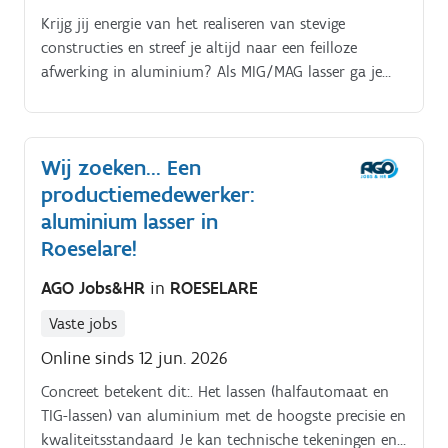
Krijg jij energie van het realiseren van stevige
constructies en streef je altijd naar een feilloze
afwerking in aluminium? Als MIG/MAG lasser ga je
aan de slag met het lassen en assembleren van
aluminium poorten en diverse onderdelen. Je werkt
in een professioneel team van metaalbewerkers waar
Wij zoeken... Een
kwaliteit en precisie centraal staan. Hier krijg je de
productiemedewerker:
ruimte om echt vakmanschap te tonen in een
filevrije omgeving.
aluminium lasser in
Roeselare!
AGO Jobs&HR
in
ROESELARE
Vaste jobs
Online sinds 12 jun. 2026
Concreet betekent dit:. Het lassen (halfautomaat en
TIG-lassen) van aluminium met de hoogste precisie en
kwaliteitsstandaard Je kan technische tekeningen en