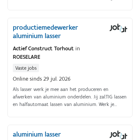
lasinstructies lezen en interpreteren Het controleren
van de gelaste onderdelen op kwaliteit en afwerking
volgens de opgelegde normen Actief bijdragen aan
productiemedewerker
een veilige en efficiënte werkplek door het opvolgen
aluminium lasser
van veiligheidsvoorschriften
Actief Construct Torhout
in
ROESELARE
Vaste jobs
Online sinds 29 jul. 2026
Als lasser werk je mee aan het produceren en
afwerken van aluminium onderdelen. Jij zal:TIG lassen
en halfautomaat lassen van aluminium. Werk je
graag met metaal en precisiewerk? Heb je ervaring
met TIG of halfautomaat lassen?
aluminium lasser