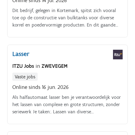
Online sinds 14 jul. 2026
Dit bedrijf, gelegen in Kortemark, spitst zich vooral
toe op de constructie van bulktanks voor diverse
korrel en poedervormige producten. En dit gaande
van trailers voor veevoeders, meelproducten, granen,
bloem, meststoffen, pellets, aardappelvlokken….
Lasser
ITZU Jobs
in
ZWEVEGEM
Vaste jobs
Online sinds 16 jun. 2026
Als halfautomaat lasser ben je verantwoordelijk voor
het lassen van complexe en grote structuren, zonder
seriewerk Je taken:. Lassen van diverse
constructieonderdelen, zoals platen en buizen.
Montage van mechanische onderdelen.