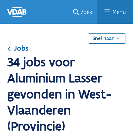
Ga
Vind
Vind
Welke
Terug
Zoek
Menu
naar
een
een
job
naar
de
job
opleiding
past
home
inhoud
bij
mij?
Snel naar
Jobs
34 jobs voor
Aluminium Lasser
gevonden in West-
Vlaanderen
(Provincie)