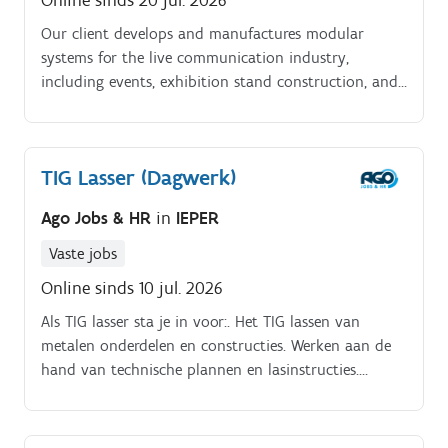
Online sinds 20 jul. 2026
Our client develops and manufactures modular
systems for the live communication industry,
including events, exhibition stand construction, and
conferences. The company focuses on continuous
innovation, sustainability, and international growth.
TIG Lasser (Dagwerk)
Ago Jobs & HR
in
IEPER
Vaste jobs
Online sinds 10 jul. 2026
Als TIG lasser sta je in voor:. Het TIG lassen van
metalen onderdelen en constructies. Werken aan de
hand van technische plannen en lasinstructies.
Voorbereiden, samenstellen en afwerken van
lasstukken.