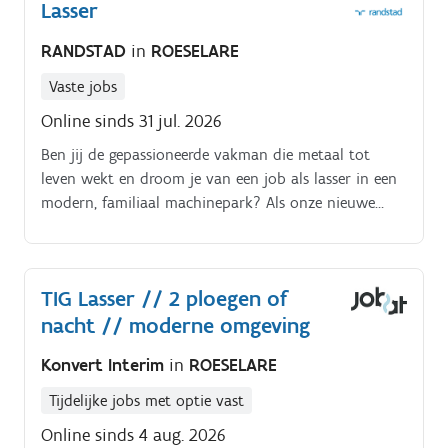
Lasser
RANDSTAD
in
ROESELARE
Vaste jobs
Online sinds 31 jul. 2026
Ben jij de gepassioneerde vakman die metaal tot
leven wekt en droom je van een job als lasser in een
modern, familiaal machinepark? Als onze nieuwe
Lasser (of je jezelf nu een Lasser-Samensteller,
Constructielasser of Halfautomaatlasser noemt) word
je de motor achter onze hoogwaardige
TIG Lasser // 2 ploegen of
metaalconstructies. Je komt terecht in een stabiel
nacht // moderne omgeving
bedrijf waar vakmanschap centraal staat en waar je
werkt aan diverse projecten, van fijn plaatwerk tot
Konvert Interim
in
ROESELARE
robuuste transportsystemen. In ons team heerst een
informele sfeer: we werken hard aan topkwaliteit,
Tijdelijke jobs met optie vast
maar er is altijd ruimte voor een goede babbel en
Online sinds 4 aug. 2026
wederzijds respect.