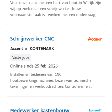
Voor onze klant met een hart van hout in Wilrijk zijn
wij op zoek naar een schrijnwerker. Jouw
voornaamste taak is:- werken met een opdeelzaag,
lintzaag, meerkoppige schaafmachine. Interesse?
Aarzel dan niet om te solliciteren!
Schrijnwerker CNC
Accent
in
KORTEMARK
Vaste jobs
Online sinds 25 feb. 2026
Instellen en bedienen van CNC
houtbewerkingsmachines. Lezen van technische
tekeningen en werkopdrachten. Controleren en
bijstellen van bewerkingsprogramma’s. Werken met
verschillende houtsoorten en plaatmaterialen.
Medewerker kastenbouw