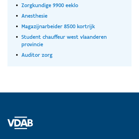
Zorgkundige 9900 eeklo
Anesthesie
Magazijnarbeider 8500 kortrijk
Student chauffeur west vlaanderen
provincie
Auditor zorg