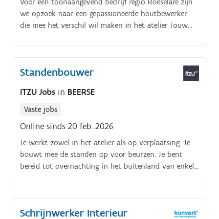
Voor een toonaangevend bedrijf regio Roeselare zijn
we opzoek naar een gepassioneerde houtbewerker
die mee het verschil wil maken in het atelier Jouw
takenpakket:. Je staat in voor het maken van het
meubilair in de verschillende materialen.
Standenbouwer
ITZU Jobs
in
BEERSE
Vaste jobs
Online sinds 20 feb. 2026
Je werkt zowel in het atelier als op verplaatsing. Je
bouwt mee de standen op voor beurzen. Je bent
bereid tot overnachting in het buitenland van enkele
dagen tot een week. Ook weekendwerk is een
vereiste.
Schrijnwerker Interieur