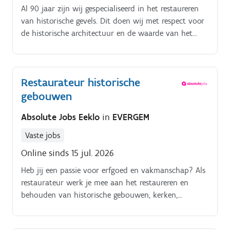
Al 90 jaar zijn wij gespecialiseerd in het restaureren
van historische gevels. Dit doen wij met respect voor
de historische architectuur en de waarde van het
pand, met kwaliteitsvolle producten, met technieken
die traditie en innovatie combineren en met veel
liefde voor het vak.
Restaurateur historische
gebouwen
Absolute Jobs Eeklo
in
EVERGEM
Vaste jobs
Online sinds 15 jul. 2026
Heb jij een passie voor erfgoed en vakmanschap? Als
restaurateur werk je mee aan het restaureren en
behouden van historische gebouwen, kerken,
kastelen, monumenten en beschermd erfgoed.