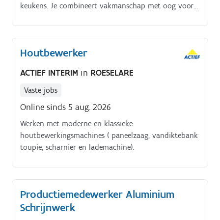
keukens. Je combineert vakmanschap met oog voor
detail en levert samen met je collega's een perfect
eindresultaat af Jouw taken.
Houtbewerker
ACTIEF INTERIM
in
ROESELARE
Vaste jobs
Online sinds 5 aug. 2026
Werken met moderne en klassieke
houtbewerkingsmachines ( paneelzaag, vandiktebank
toupie, scharnier en lademachine).
Productiemedewerker Aluminium
Schrijnwerk