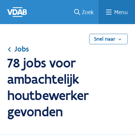
Ga
Vind
Vind
Welke
Terug
Zoek
Menu
naar
een
een
job
naar
de
job
opleiding
past
home
inhoud
bij
mij?
Snel naar
Jobs
78 jobs voor
ambachtelijk
houtbewerker
gevonden