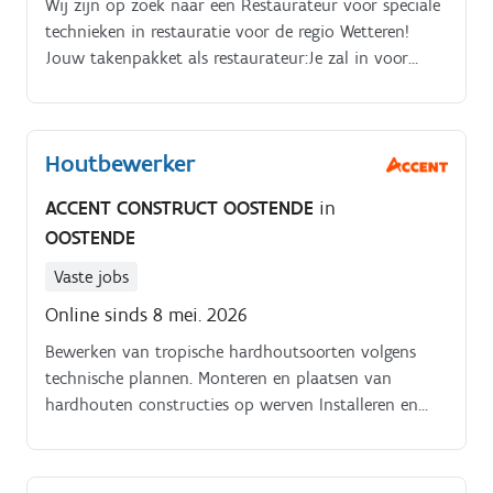
Wij zijn op zoek naar een Restaurateur voor speciale
technieken in restauratie voor de regio Wetteren!
Jouw takenpakket als restaurateur:Je zal in voor
betonherstellingen van monumenten. Ook
natuursteen reparatie kan tot je takenpakket
behoren. Metselwerken
Houtbewerker
ACCENT CONSTRUCT OOSTENDE
in
OOSTENDE
Vaste jobs
Online sinds 8 mei. 2026
Bewerken van tropische hardhoutsoorten volgens
technische plannen. Monteren en plaatsen van
hardhouten constructies op werven Installeren en
afwerken van onderdelen voor sluisdeuren, bruggen
en andere infrastructuurwerken. Uitvoeren van
herstellingen en onderhoudswerken aan bestaande