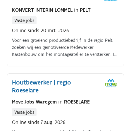
KONVERT INTERIM LOMMEL
in
PELT
Vaste jobs
Online sinds 20 mrt. 2026
Voor een groeiend productiebedrijf in de regio Pelt
zoeken wij een gemotiveerde Medewerker
Kastenbouw om het montageatelier te versterken. In
deze functie werk je mee aan de opbouw van kasten,
van losse onderdelen tot een perfect afgewerkt
meubel Jouw taken:.
Houtbewerker | regio
Roeselare
Move Jobs Waregem
in
ROESELARE
Vaste jobs
Online sinds 7 aug. 2026