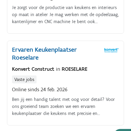
Je zorgt voor de productie van keukens en interieurs
op maat in atelier Je mag werken met de opdeelzaag,
kantenlijmer en CNC machine Je bent ook
verantwoordelijk voor het lijmen van kanten De
panelen dienen mooi afgewerkt te worden met ABS
en fineer kantenbandjes Je stelt de machine in en
Ervaren Keukenplaatser
kan goed overweg met freesmachine Je controleert
Roeselare
op regelmatige basis de kwaliteit en houdt jouw
machines en werkplek op orde Trefwoorden : keukens,
Konvert Construct
in
ROESELARE
interieur, op maat, atelier
Vaste jobs
Online sinds 24 feb. 2026
Ben jij een handig talent met oog voor detail? Voor
ons groeiend team zoeken we een ervaren
keukenplaatser die keukens met precisie en
vakmanschap kan installeren.