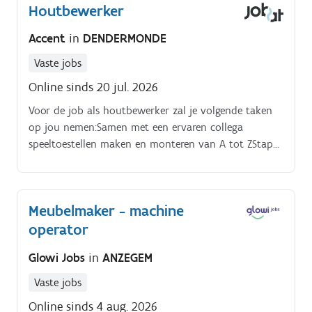
Houtbewerker
houten constructies. Samenwerken met collega’s,
werfleiders en andere aannemers op de werf
Accent
in
DENDERMONDE
Vaste jobs
Online sinds 20 jul. 2026
Voor de job als houtbewerker zal je volgende taken
op jou nemen:Samen met een ervaren collega
speeltoestellen maken en monteren van A tot ZStap
voor stap opgeleid worden in het volledige
productieproces. Bewerken en assembleren van
houten onderdelen.
Meubelmaker - machine
operator
Glowi Jobs
in
ANZEGEM
Vaste jobs
Online sinds 4 aug. 2026