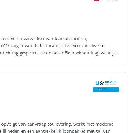
Klasseren en verwerken van bankafschriften,
n;Verzorgen van de facturatie;Uitvoeren van diverse
n richting gespecialiseerde notariële boekhouding, waar je
n controleren van de btw aangifte;Maandafsluiting en
rekeningen en administraties;Uitvoeren van financiële
yses;Mee adviseren rond fiscaliteit, sociaal recht en
opzettingen van ondernemingen;Up to date houden en
wasregeling en relevante wetgeving.
ders opvolgt van aanvraag tot levering, werkt met moderne
lijkheden en een aantrekkelijk loonpakket met tal van