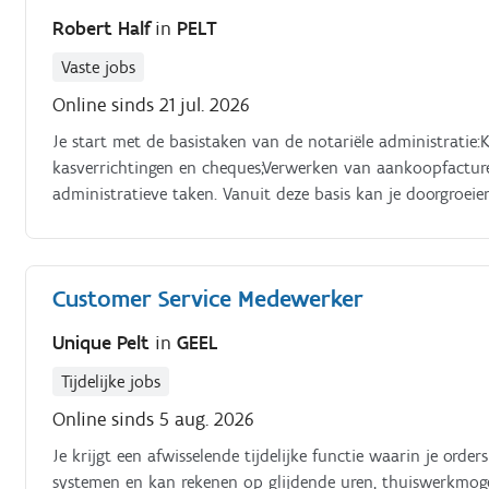
Robert Half
in
PELT
Vaste jobs
Online sinds 21 jul. 2026
Je start met de basistaken van de notariële administratie:
kasverrichtingen en cheques;Verwerken van aankoopfacture
administratieve taken. Vanuit deze basis kan je doorgroeie
intern verder wordt opgeleid in onder meer:Voorbereiden e
jaarrekening ism externe accountant;Opvolgen van cliënten
rapportages, rentabiliteitsenquêtes en boekhoudkundige anal
Customer Service Medewerker
vennootschapsrecht;Ondersteunen bij overdrachten of st
optimaliseren van boekhoudsoftware;Toepassen van antiwit
Unique Pelt
in
GEEL
Tijdelijke jobs
Online sinds 5 aug. 2026
Je krijgt een afwisselende tijdelijke functie waarin je or
systemen en kan rekenen op glijdende uren, thuiswerkmoge