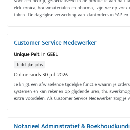
Voor een bedrijf, gespecialiseerd in de productie van half-f
elektronica, bouwmaterialen en pharma, zijn we op zoek
taken:. De dagelijkse verwerking van klantorders in SAP en
samenwerking met aankoop, prijscontrole, contact met mag
voor klanten betreffende orderopvolging en het beantwoor
producten en diensten Het behandelen van klachten en h
Customer Service Medewerker
interne betrokkenen
Unique Pelt
in
GEEL
Tijdelijke jobs
Online sinds 30 jul. 2026
Je krijgt een afwisselende tijdelijke functie waarin je or
systemen en kan rekenen op glijdende uren, thuiswerkmoge
extra voordelen. Als Customer Service Medewerker zorg je 
de commerciële buitendienst.
Notarieel Administratief & Boekhoudkund