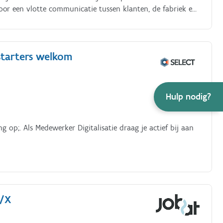
oor een vlotte communicatie tussen klanten, de fabriek en
urig op en helpt klanten verder met vragen over
:.
 starters welkom
Hulp nodig?
 op;. Als Medewerker Digitalisatie draag je actief bij aan
V/X