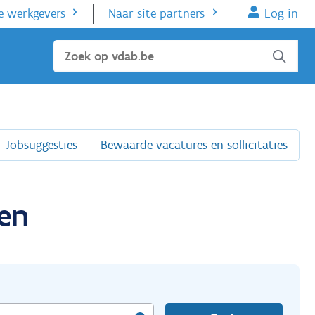
e werkgevers
Naar site partners
Log in
Sluiten
Jobsuggesties
Bewaarde vacatures en sollicitaties
en