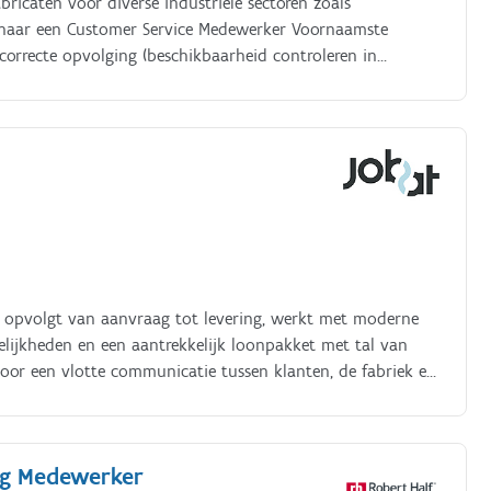
abricaten voor diverse industriële sectoren zoals
 naar een Customer Service Medewerker Voornaamste
 correcte opvolging (beschikbaarheid controleren in
azijn, verzending, enz.) Het fungeren als aanspreekpunt
den van vragen over beschikbaarheid, levertijden,
et zoeken naar passende oplossingen in samenwerking met
ders opvolgt van aanvraag tot levering, werkt met moderne
lijkheden en een aantrekkelijk loonpakket met tal van
voor een vlotte communicatie tussen klanten, de fabriek en
ig Medewerker