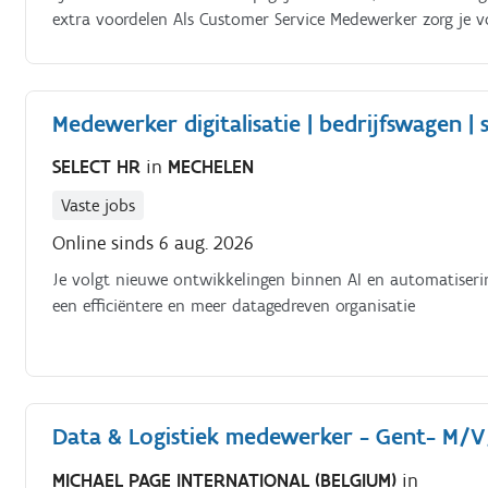
extra voordelen Als Customer Service Medewerker zorg je v
de commerciële buitendienst. Je volgt bestellingen nauwke
producten, leveringen en dossiers Je verantwoordelijkheden
Medewerker digitalisatie | bedrijfswagen |
SELECT HR
in
MECHELEN
Vaste jobs
Online sinds 6 aug. 2026
Je volgt nieuwe ontwikkelingen binnen AI en automatisering
een efficiëntere en meer datagedreven organisatie
Data & Logistiek medewerker - Gent- M/
MICHAEL PAGE INTERNATIONAL (BELGIUM)
in