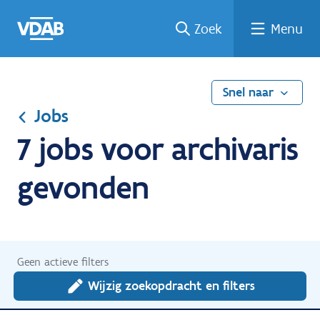
Ga
Vind
Vind
Welke
Terug
Zoek
Menu
naar
een
een
job
naar
de
job
opleiding
past
home
inhoud
bij
mij?
Snel naar
Jobs
7 jobs voor archivaris
gevonden
Geen actieve filters
Wijzig zoekopdracht en filters