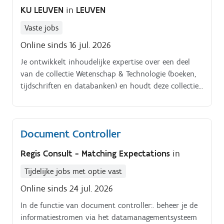
KU LEUVEN
in
LEUVEN
Vaste jobs
Online sinds 16 jul. 2026
Je ontwikkelt inhoudelijke expertise over een deel
van de collectie Wetenschap & Technologie (boeken,
tijdschriften en databanken) en houdt deze collectie
up to date. Je beheert samen met collega’s het
collectiebudget en doet doelgerichte aankopen op
basis van de noden van studenten, docenten en
Document Controller
onderzoekers.
Regis Consult - Matching Expectations
in
Tijdelijke jobs met optie vast
Online sinds 24 jul. 2026
In de functie van document controller:. beheer je de
informatiestromen via het datamanagementsysteem