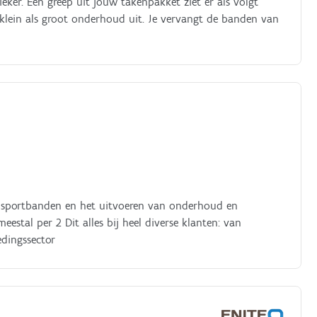
ker. Een greep uit jouw takenpakket ziet er als volgt
 klein als groot onderhoud uit. Je vervangt de banden van
ransportbanden en het uitvoeren van onderhoud en
meestal per 2 Dit alles bij heel diverse klanten: van
edingssector