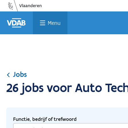
Ga
Vind
Vind
Welke
Terug
naar
een
een
job
naar
de
job
opleiding
past
home
Menu
inhoud
bij
mij?
Jobs
26 jobs voor Auto Tec
Functie, bedrijf of trefwoord