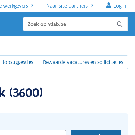
e werkgevers
Naar site partners
Log in
Sluiten
Jobsuggesties
Bewaarde vacatures en sollicitaties
k (3600)