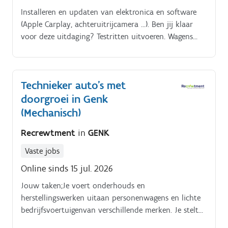
Installeren en updaten van elektronica en software
(Apple Carplay, achteruitrijcamera …). Ben jij klaar
voor deze uitdaging? Testritten uitvoeren. Wagens
klaarmaken voor technische controle.
Technieker auto's met
doorgroei in Genk
(Mechanisch)
Recrewtment
in
GENK
Vaste jobs
Online sinds 15 jul. 2026
Jouw taken;Je voert onderhouds en
herstellingswerken uitaan personenwagens en lichte
bedrijfsvoertuigenvan verschillende merken. Je stelt
technische diagnoses en spoort storingen efficiënt op.