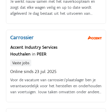
Je werkt nauw samen met het naverkoopteam en
zorgt dat elke wagen veilig en up to date wordt
afgeleverd Je dag bestaat uit het uitvoeren van
herstellingen, het updaten van software en
elektronica, en het communiceren over de
uitgevoerde werken. Je zorgt steeds voor een testrit
Carrossier
en een laatste controle voor de klant zijn wagen
ophaalt Ben jij klaar om je technische vaardigheden
Accent Industry Services
verder te ontwikkelen in een groeiend en
Houthalen
in
PEER
ondersteunend team?
Vaste jobs
Online sinds 23 jul. 2025
Voor de vacature van carrossier/plaatslager ben je
verantwoordelijk voor het herstellen en onderhouden
van voertuigen. Jouw taken omvatten onder andere:-
Uitvoeren van plaat- en herstellingswerken aan de
carrosserie van voertuigen- (De)monteren van
carrosserie-onderdelen volgens de vereiste procedures-