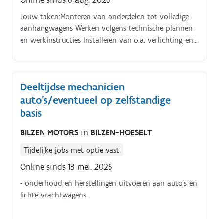
Jouw taken:Monteren van onderdelen tot volledige
aanhangwagens Werken volgens technische plannen
en werkinstructies Installeren van o.a. verlichting en
bekabeling Controleren van de montage en afwerking
Samenwerken met collega’s in een productieomgeving
Zorgen voor orde, netheid en veiligheid op de
Deeltijdse mechanicien
werkpost
auto's/eventueel op zelfstandige
basis
BILZEN MOTORS
in
BILZEN-HOESELT
Tijdelijke jobs met optie vast
Online sinds 13 mei. 2026
- onderhoud en herstellingen uitvoeren aan auto's en
lichte vrachtwagens.