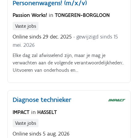
Personenwagens! (m/x/v)
lever je een belangrijke bijdrage aan ons succes
Uitvoeren van onderhouds- en
Passion Works!
in
TONGEREN-BORGLOON
reparatiewerkzaamheden aan personenwagens
Diagnoses stellen en storingen oplossen Vervangen
Vaste jobs
van onderdelen en uitvoeren van reparaties volgens
Online sinds 29 dec. 2025
- gewijzigd sinds 15
de geldende richtlijnen Uitvoeren technische
mei. 2026
controles Klanten adviseren over benodigde
reparaties en onderhoud Naleven van alle veiligheids-
Elke dag zal afwisselend zijn, maar je mag je
en kwaliteitsvoorschriften
verwachten aan de volgende verantwoordelijkheden:.
Uitvoeren van onderhouds en
reparatiewerkzaamheden aan personenwagens
Diagnoses stellen en storingen oplossen Vervangen
van onderdelen en uitvoeren van reparaties volgens
Diagnose technieker
de geldende richtlijnen Uitvoeren technische
controles Klanten adviseren over benodigde
IMPACT
in
HASSELT
reparaties en onderhoud Naleven van alle veiligheids
en kwaliteitsvoorschriften Ben jij klaar voor deze
Vaste jobs
uitdaging?
Online sinds 5 aug. 2026