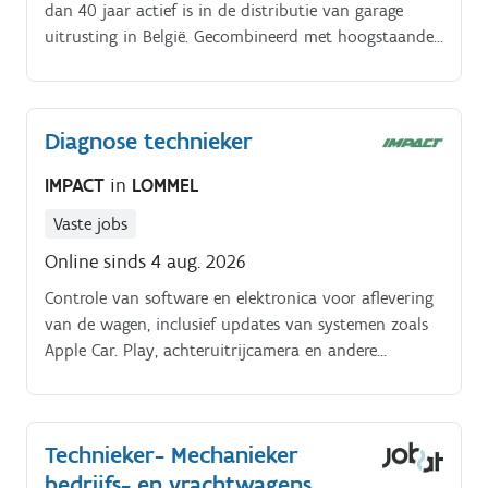
dan 40 jaar actief is in de distributie van garage
uitrusting in België. Gecombineerd met hoogstaande
vakkennis bieden ze zowel specifieke oplossingen als
totaalpakketten. Herstelling en onderhoud, bij de
klant, van garage uitrusting bestaande uit
Diagnose technieker
hefbruggen, remmentestbanken, wielbalancers,
wieluitlijners, airco’s en dergelijke.
IMPACT
in
LOMMEL
Vaste jobs
Online sinds 4 aug. 2026
Controle van software en elektronica voor aflevering
van de wagen, inclusief updates van systemen zoals
Apple Car. Play, achteruitrijcamera en andere
voertuigsoftware.
Technieker- Mechanieker
bedrijfs- en vrachtwagens