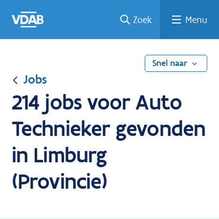
Ga
Vind
Vind
Welke
Terug
Zoek
Menu
naar
een
een
job
naar
de
job
opleiding
past
home
inhoud
bij
mij?
Snel naar
Jobs
214 jobs voor Auto
Technieker gevonden
in Limburg
(Provincie)