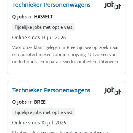
Technieker Personenwagens
Voorbereiden en uitvoeren van spuitwerken-
Controleren van de kwaliteit en zorgen voor een nette
Q jobs
in
HASSELT
afwerking. Is dit helemaal jouw ding?
Tijdelijke jobs met optie vast
Online sinds 13 jul. 2026
Voor onze klant gelegen in Bree zijn we op zoek naar
een autotechnieker. Jobomschrijving. Uitvoeren van
onderhouds- en reparatiewerkzaamheden. Uitvoeren
van zowel mechanische als elektronische
werkzaamheden
Technieker Personenwagens
Q jobs
in
BREE
Tijdelijke jobs met optie vast
Online sinds 10 jul. 2026
Klanten adviseren over benodigde reparaties en