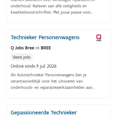
onderhoud. Naleven van alle veiligheids en
kwaliteitsvoorschriften. Met jouw passie voor
techniek en oog voor detail lever je een belangrijke
bijdrage aan ons succes. Jobomschrijving.
Technieker Personenwagens
Q Jobs Bree
in
BREE
Vaste jobs
Online sinds 9 jul. 2026
Als Autotechnieker Personenwagens ben je
verantwoordelijk voor het uitvoeren van
onderhouds- en reparatiewerkzaamheden aan
personenwagens. Je voert zowel mechanische als
elektronische werkzaamheden uit en zorgt ervoor dat
onze klanten veilig en tevreden de weg op kunnen.
Gepassioneerde Technieker
Met jouw passie voor techniek en oog voor detail