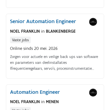
verbeteren van de machinebetrouwbaarheid
(onderhoud, wisselstukken, licenties, aankopen)
Automatisatieprojecten analyseren, voorbereiden en
Senior Automation Engineer
technisch inhoudelijk opvolgen PLC en HMI
oplossingen beoordelen, bijsturen en valideren binnen
NOEL FRANKLIN
in
BLANKENBERGE
Siemens TIA Portal / Win. CC Eerste en
tweedelijnssupport bieden bij automatisatie
Vaste jobs
incidenten.
Online sinds 20 mei. 2026
Zorgen voor actuele en veilige back ups van software
en parameters van deelinstallaties
(frequentieregelaars, servo’s, procesinstrumentatie
zoals druk , temperatuur en flowtransmitters).
Coördinatie en opvolging van externe contractors bij
software aanpassingen.
Automation Engineer
NOEL FRANKLIN
in
MENEN