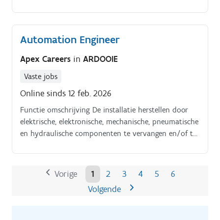
veiligheid en technische betrouwbaarheid binnen
projecten
Automation Engineer
Apex Careers
in
ARDOOIE
Vaste jobs
Online sinds 12 feb. 2026
Functie omschrijving De installatie herstellen door
elektrische, elektronische, mechanische, pneumatische
en hydraulische componenten te vervangen en/of te
herstellen Automaten, receptoren, regelcircuits, op de
uitrusting installeren De mogelijkheden van de
installatie aan klanten en gebruikers voorstellen Het
Vorige
1
2
3
4
5
6
automatiseringsprogramma invoeren, resetten of
Volgende
wijzigen, het downloaden op een programmeerbare
automaat en controleren Technische instructies,
onderhoudsprocedures, testprocedures, opstellen en