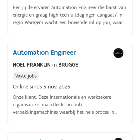
Ben jij de ervaren Automation Engineer die barst van
energie en graag high tech uitdagingen aangaat? In
regio Waregem wacht een boeiende rol op jou, waar
je jouw expertise inzet voor innovatieve
automatiseringsprojecten.
Automation Engineer
NOEL FRANKLIN
in
BRUGGE
Vaste jobs
Online sinds 5 nov. 2025
Onze klant. Deze internationale en werkzekere
organisatie is marktleider in bulk
verpakkingsmachines waarbij het hele proces in
house zit: van ontwerp tot productie. De functie
inhoud. Hoe ziet jouw dag eruit als Automation
Ingenieur?