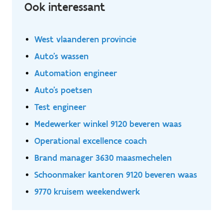
Ook interessant
aanpassen PLC, HMI & SCADA programmering
West vlaanderen provincie
Auto's wassen
Automation engineer
Auto's poetsen
Test engineer
Medewerker winkel 9120 beveren waas
Operational excellence coach
Brand manager 3630 maasmechelen
Schoonmaker kantoren 9120 beveren waas
9770 kruisem weekendwerk