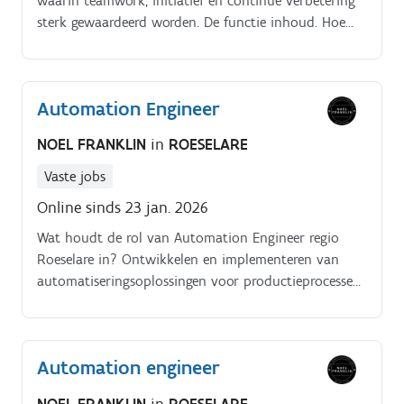
waarin teamwork, initiatief en continue verbetering
sterk gewaardeerd worden. De functie inhoud. Hoe
kan een dag eruit zien als Automation Engineer?
Automation Engineer
NOEL FRANKLIN
in
ROESELARE
Vaste jobs
Online sinds 23 jan. 2026
Wat houdt de rol van Automation Engineer regio
Roeselare in? Ontwikkelen en implementeren van
automatiseringsoplossingen voor productieprocessen.
Lees snel verder! De functie inhoud.
Automation engineer
NOEL FRANKLIN
in
ROESELARE