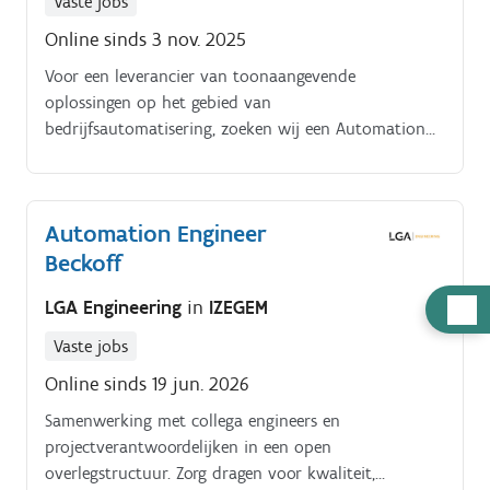
Vaste jobs
Online sinds 3 nov. 2025
Voor een leverancier van toonaangevende
oplossingen op het gebied van
bedrijfsautomatisering, zoeken wij een Automation
Engineer voor regio Menen. Naast een heel mooie
kantooromgeving en filevrije omgeving zit er ook een
bedrijfswagen en mogelijkheden tot thuiswerk in het
Automation Engineer
pakket.
Beckoff
Hulp
LGA Engineering
in
IZEGEM
nodig
Vaste jobs
Online sinds 19 jun. 2026
Samenwerking met collega engineers en
projectverantwoordelijken in een open
overlegstructuur. Zorg dragen voor kwaliteit,