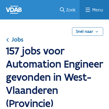
Ga
Vind
Vind
Welke
Terug
Zoek
Menu
naar
een
een
job
naar
de
job
opleiding
past
home
inhoud
bij
mij?
Snel naar
Jobs
157 jobs voor
Automation Engineer
gevonden in West-
Vlaanderen
(Provincie)