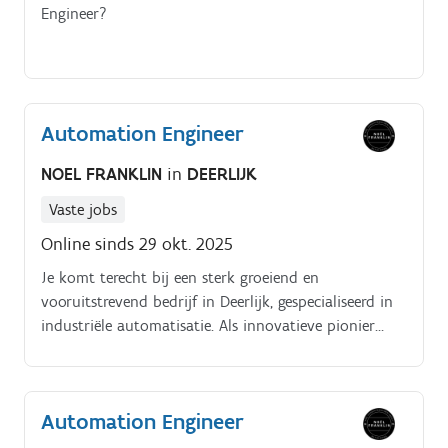
Engineer?
Automation Engineer
NOEL FRANKLIN
in
DEERLIJK
Vaste jobs
Online sinds 29 okt. 2025
Je komt terecht bij een sterk groeiend en
vooruitstrevend bedrijf in Deerlijk, gespecialiseerd in
industriële automatisatie. Als innovatieve pionier
beheersen ze het volledige traject, van engineering
tot productie, wat jou als Automation Engineer de
kans geeft om van A tot Z mee te bouwen aan high
Automation Engineer
end automatiseringsoplossingen.