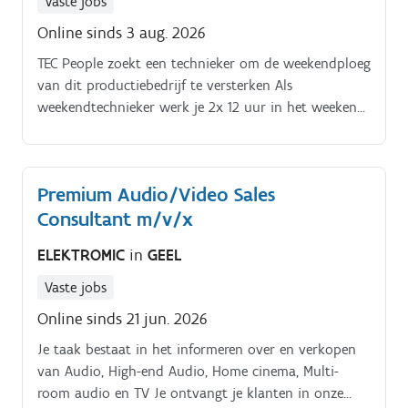
Vaste jobs
Online sinds 3 aug. 2026
TEC People zoekt een technieker om de weekendploeg
van dit productiebedrijf te versterken Als
weekendtechnieker werk je 2x 12 uur in het weekend,
binnen een voedingsbedrijf regio Ieper Samen met
jouw collega's sta je als weekendtechnieker in voor
het optimaal functioneren van de productie
Premium Audio/Video Sales
installaties Jouw takenpakket als technieker
Consultant m/v/x
weekendploeg?. Het preventief uitvoeren van
onderhoud aan machines en installaties.
ELEKTROMIC
in
GEEL
Vaste jobs
Online sinds 21 jun. 2026
Je taak bestaat in het informeren over en verkopen
van Audio, High-end Audio, Home cinema, Multi-
room audio en TV Je ontvangt je klanten in onze