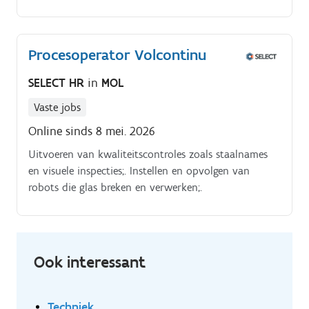
toonzalen en geeft hen een professionele
demonstratie Je bent een geboren verkoper en kan
snel inspelen op de noden van de klant Je laat geen
Procesoperator Volcontinu
kans onbenut om je bij te scholen Geregeld bijwonen
van productopleidingen door onze leveranciers is een
SELECT HR
in
MOL
must.
Vaste jobs
Online sinds 8 mei. 2026
Uitvoeren van kwaliteitscontroles zoals staalnames
en visuele inspecties;. Instellen en opvolgen van
robots die glas breken en verwerken;.
Ook interessant
Techniek