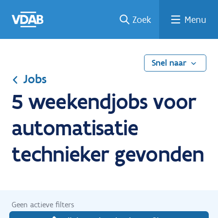
Ga
Vind
Vind
Welke
Terug
Zoek
Menu
naar
een
een
job
naar
de
job
opleiding
past
home
inhoud
bij
mij?
Snel naar
Jobs
5 weekendjobs voor
automatisatie
technieker gevonden
Geen actieve filters