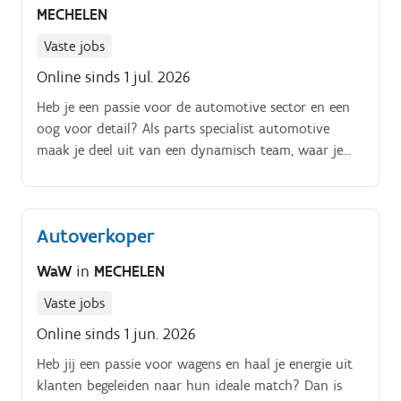
MECHELEN
Vaste jobs
Online sinds 1 jul. 2026
Heb je een passie voor de automotive sector en een
oog voor detail? Als parts specialist automotive
maak je deel uit van een dynamisch team, waar je
samen met jouw collega's zorgt voor de
ondersteuning van de werkzaamheden in de
werkplaats Je optimaliseert de voorraad in het
Autoverkoper
magazijn;.
WaW
in
MECHELEN
Vaste jobs
Online sinds 1 jun. 2026
Heb jij een passie voor wagens en haal je energie uit
klanten begeleiden naar hun ideale match? Dan is