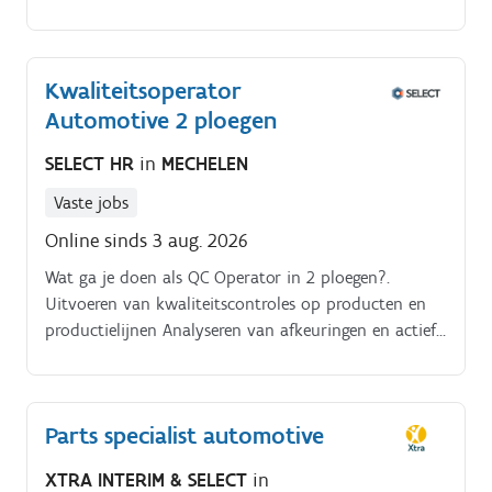
conventionele meetmiddelen (schuifmaat,
micrometer,).
Kwaliteitsoperator
Automotive 2 ploegen
SELECT HR
in
MECHELEN
Vaste jobs
Online sinds 3 aug. 2026
Wat ga je doen als QC Operator in 2 ploegen?.
Uitvoeren van kwaliteitscontroles op producten en
productielijnen Analyseren van afkeuringen en actief
meewerken aan verbeteringen Zorgen dat de
kwaliteitsnormen altijd worden behaald Operatoren
ondersteunen en begeleiden in het correct toepassen
Parts specialist automotive
van kwaliteitsprocedures
XTRA INTERIM & SELECT
in