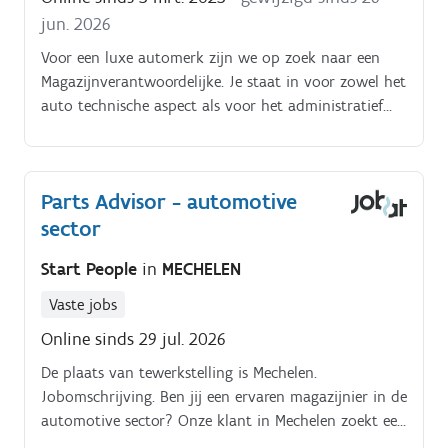
jun. 2026
Voor een luxe automerk zijn we op zoek naar een
Magazijnverantwoordelijke. Je staat in voor zowel het
auto technische aspect als voor het administratief
werk. Jouw voornaamste taken zijn:- opzoeken en
bestellen van auto-onderdelen en accesoires;-
leveringen in ontvangst nemen, controleren en zorgen
Parts Advisor - automotive
voor de administratieve verwerking;- atelier
sector
ondersteunen en aanmoedigen wanneer nodig;-
techniekers ondersteunen van de nodige onderdelen
Start People
in
MECHELEN
voor de geplande werkzaamheden;- afhandelen van
garantie en/of ruilonderdelen;- klanten informeren
Vaste jobs
met advies op maat.
Online sinds 29 jul. 2026
De plaats van tewerkstelling is Mechelen.
Jobomschrijving. Ben jij een ervaren magazijnier in de
automotive sector? Onze klant in Mechelen zoekt een
Parts advisor: Onthaal, advies en verkoop aan de