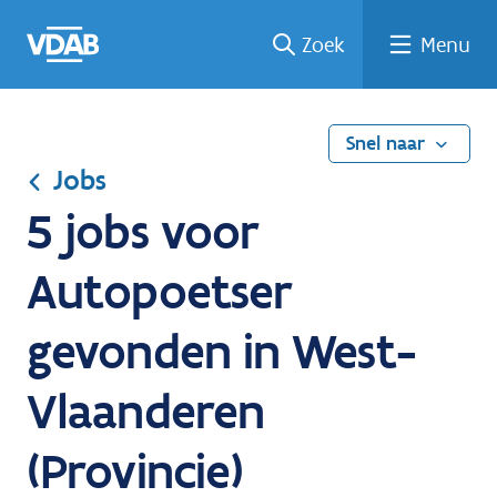
Ga
Vind
Vind
Welke
Terug
Zoek
Menu
naar
een
een
job
naar
de
job
opleiding
past
home
inhoud
bij
mij?
Snel naar
Jobs
5 jobs voor
Autopoetser
gevonden in West-
Vlaanderen
(Provincie)