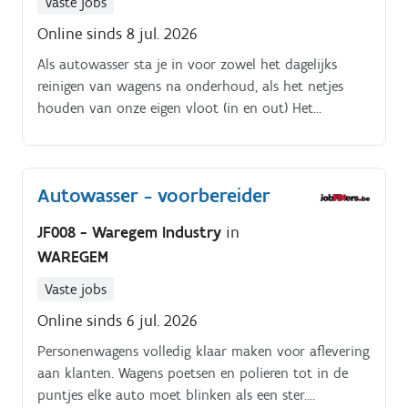
Vaste jobs
Online sinds 8 jul. 2026
Als autowasser sta je in voor zowel het dagelijks
reinigen van wagens na onderhoud, als het netjes
houden van onze eigen vloot (in en out) Het
klaarmaken van nieuwe en tweedehandswagens voor
levering vallen ook onder jouw verantwoordelijkheid
Wagens worden hier met de nodige zorg en met de
Autowasser - voorbereider
hand gewassen. Je werkt dus volgens bepaalde
voorgeschreven procedures Je staat ook in voor het
JF008 - Waregem Industry
in
netjes houden van je werkplek en kijkt toe op de
WAREGEM
netheid van de voertuigen in de toonzaal en parking.
Vaste jobs
Online sinds 6 jul. 2026
Personenwagens volledig klaar maken voor aflevering
aan klanten. Wagens poetsen en polieren tot in de
puntjes elke auto moet blinken als een ster.