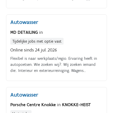
iemand die oog heeft voor detail en graag auto's laat
blinken? Dan is deze functie zeker iets voor
jou!reinigen van voertuigen, zowel binnen als
Autowasser
buitenkanthandmatig poetsen en
afwerkenstofzuigen, reinigen van ramen en
MD DETAILING
in
interieurgebruik van professionele poetsproducten en
materialenklanten vriendelijk verder helpenzorgen
Tijdelijke jobs met optie vast
voor een nette en ordelijke werkplaats
Online sinds 24 jul. 2026
Flexibel is naar werkplaats/regio. Ervaring heeft in
autopoetsen. Wie zoeken wij?. Wij zoeken iemand
die:. Interieur en exterieurreiniging. Wagens
afleveringsklaar maken.
Autowasser
Porsche Centre Knokke
in
KNOKKE-HEIST