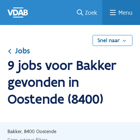
Ga
Vind
Vind
Welke
Terug
Zoek
Menu
naar
een
een
job
naar
de
job
opleiding
past
home
inhoud
bij
mij?
Snel naar
Jobs
9 jobs voor Bakker
gevonden in
Oostende (8400)
Bakker, 8400 Oostende
Geen actieve filters