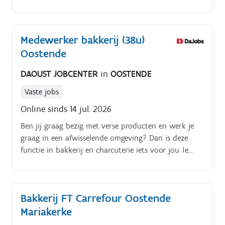
een koekje? Kijk dan naar deze vacature.
Medewerker bakkerij (38u)
Oostende
DAOUST JOBCENTER
in
OOSTENDE
Vaste jobs
Online sinds 14 jul. 2026
Ben jij graag bezig met verse producten en werk je
graag in een afwisselende omgeving? Dan is deze
functie in bakkerij en charcuterie iets voor jou Je
staat in voor het afbakken van deegstukken en
patisserie en haalt de producten tijdig uit de oven Je
bereidt verschillende soorten patisserie en zorgt voor
Bakkerij FT Carrefour Oostende
een verzorgde afwerking Je versiert producten na
Mariakerke
afkoeling met oog voor detail en kwaliteit Je
verdeelt, rolt en vormt deegstukken en volgt het