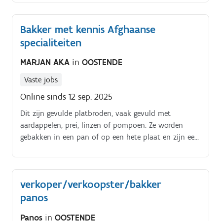
2 collega's
Bakker met kennis Afghaanse
specialiteiten
MARJAN AKA
in
OOSTENDE
Vaste jobs
Online sinds 12 sep. 2025
Dit zijn gevulde platbroden, vaak gevuld met
aardappelen, prei, linzen of pompoen. Ze worden
gebakken in een pan of op een hete plaat en zijn een
populaire snack of bijgerecht Dit is een ander type
platbrood dat wordt gekenmerkt door zijn
knapperige textuur en gelaagde structuur.
verkoper/verkoopster/bakker
panos
Panos
in
OOSTENDE