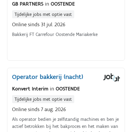
GB PARTNERS
in
OOSTENDE
gistingsproces nauwkeurig op Je helpt mee bij het
plannen van de productie op basis van bestellingen,
Tijdelijke jobs met optie vast
voorraad en seizoensgebonden noden Je volgt de
Online sinds 31 jul. 2026
voorraad op, signaleert tekorten en plaatst
bestellingen waar nodig Je zorgt ervoor dat het
Bakkerij FT Carrefour Oostende Mariakerke
werkblad, het materiaal en de werkruimtes steeds
proper en hygiënisch blijven Je ondersteunt
daarnaast ook mee op de charcuterieafdeling
wanneer nodig
Operator bakkerij (nacht)
Konvert Interim
in
OOSTENDE
Tijdelijke jobs met optie vast
Online sinds 7 aug. 2026
Als operator bedien je zelfstandig machines en ben je
actief betrokken bij het bakproces en het maken van