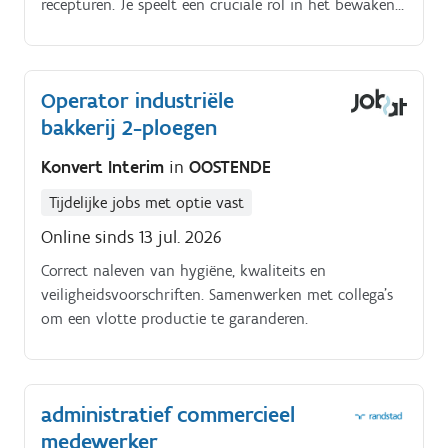
recepturen. Je speelt een cruciale rol in het bewaken
van de kwaliteit van onze koekjes, door parameters
te controleren en regelmatig kwaliteitschecks te doen.
Netheid en naleving van hygiëne- en veiligheidsregels
Operator industriële
zijn hierbij essentieel.
bakkerij 2-ploegen
Konvert Interim
in
OOSTENDE
Tijdelijke jobs met optie vast
Online sinds 13 jul. 2026
Correct naleven van hygiëne, kwaliteits en
veiligheidsvoorschriften. Samenwerken met collega's
om een vlotte productie te garanderen.
administratief commercieel
medewerker