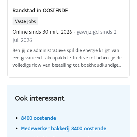
Randstad
in
OOSTENDE
Vaste jobs
Online sinds 30 mrt. 2026
- gewijzigd sinds 2
jul. 2026
Ben jij de administratieve spil die energie krijgt van
een gevarieerd takenpakket? In deze rol beheer je de
volledige flow van bestelling tot boekhoudkundige
verwerking. Je start de dag in een dynamische
omgeving met de opvolging van binnenkomende
orders, om vervolgens in de namiddag de focus te
leggen op een nauwkeurige financiële administratie.
Ook interessant
Klaar voor een job waar geen dag hetzelfde is?
8400 oostende
Medewerker bakkerij 8400 oostende