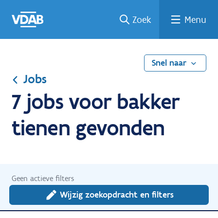
Ga
Vind
Vind
Welke
Terug
Zoek
Menu
naar
een
een
job
naar
de
job
opleiding
past
home
inhoud
bij
mij?
Snel naar
Jobs
7 jobs voor bakker
tienen gevonden
Geen actieve filters
Wijzig zoekopdracht en filters