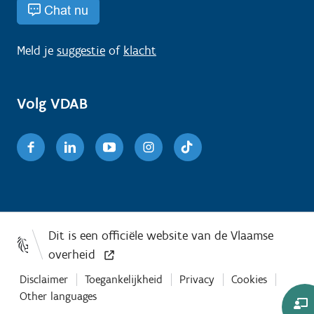
Chat nu
Meld je
suggestie
of
klacht
Volg VDAB
Facebook
Linkedin
Youtube
Instagram
TikTok
Disclaimer
Toegankelijkheid
Privacy
Cookies
Other languages
Co-