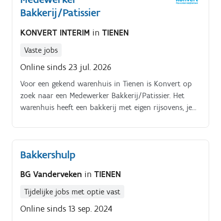
Bakkerij/Patissier
KONVERT INTERIM
in
TIENEN
Vaste jobs
Online sinds 23 jul. 2026
Voor een gekend warenhuis in Tienen is Konvert op
zoek naar een Medewerker Bakkerij/Patissier. Het
warenhuis heeft een bakkerij met eigen rijsovens, je
zal dus mee verantwoordelijk zijn voor het bakken
van het deeg. In deze functie doe je enkel bakkerij, je
zal geen andere taken uitvoeren in de winkel Heb jij
Bakkershulp
al een 1ste ervaring in een bakkerijomgeving en ben
je op zoek naar een nieuwe uitdaging? Aarzel dan
BG Vanderveken
in
TIENEN
niet en solliciteer vandaag nog met jouw CV.
Tijdelijke jobs met optie vast
Online sinds 13 sep. 2024