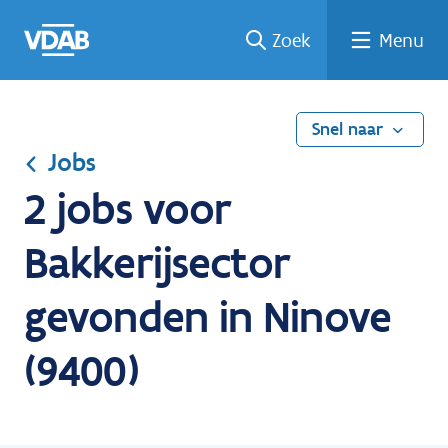
Ga
Vind
Vind
Welke
Terug
Zoek
Menu
naar
een
een
job
naar
de
job
opleiding
past
home
inhoud
bij
mij?
Snel naar
Jobs
2 jobs voor
Bakkerijsector
gevonden in Ninove
(9400)