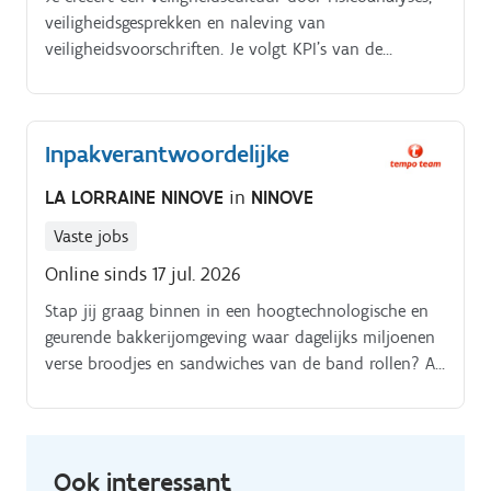
veiligheidsgesprekken en naleving van
veiligheidsvoorschriften. Je volgt KPI’s van de
transportafdeling op (zoals temperatuur en schema)
en rapporteert hierover.
Inpakverantwoordelijke
LA LORRAINE NINOVE
in
NINOVE
Vaste jobs
Online sinds 17 jul. 2026
Stap jij graag binnen in een hoogtechnologische en
geurende bakkerijomgeving waar dagelijks miljoenen
verse broodjes en sandwiches van de band rollen? Als
Inpakverantwoordelijke op onze verpakkingsafdeling
bij La Lorraine Bakery Group ben jij de dragende
kracht achter de finale fase van ons bakkerijproces.
Ook interessant