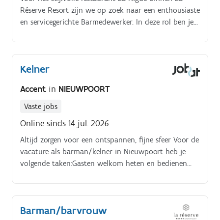
Réserve Resort zijn we op zoek naar een enthousiaste
en servicegerichte Barmedewerker. In deze rol ben je
mee verantwoordelijk voor een warme ontvangst, een
vlotte service en het creëren van een unieke
gastbeleving in een luxueuze hospitalityomgeving
Kelner
Jouw taken.
Accent
in
NIEUWPOORT
Vaste jobs
Online sinds 14 jul. 2026
Altijd zorgen voor een ontspannen, fijne sfeer Voor de
vacature als barman/kelner in Nieuwpoort heb je
volgende taken:Gasten welkom heten en bedienen
aan tafel of aan de bar. Bestellingen opnemen en
serveren.
Barman/barvrouw