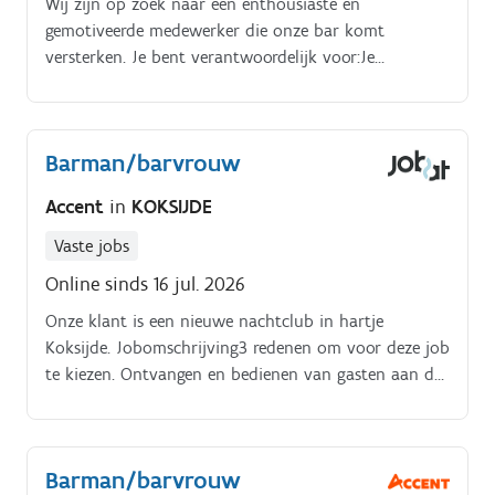
Wij zijn op zoek naar een enthousiaste en
gemotiveerde medewerker die onze bar komt
versterken. Je bent verantwoordelijk voor:Je
verwelkomt de klanten, bereid cocktails, warm en
koude dranken.
Barman/barvrouw
Accent
in
KOKSIJDE
Vaste jobs
Online sinds 16 jul. 2026
Onze klant is een nieuwe nachtclub in hartje
Koksijde. Jobomschrijving3 redenen om voor deze job
te kiezen. Ontvangen en bedienen van gasten aan de
bar met een glimlach. Bereiden en serveren van
dranken volgens de hoogste standaarden.
Barman/barvrouw