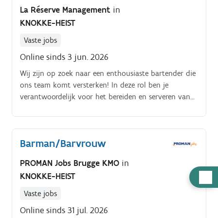
La Réserve Management
in
KNOKKE-HEIST
Vaste jobs
Online sinds 3 jun. 2026
Wij zijn op zoek naar een enthousiaste bartender die
ons team komt versterken! In deze rol ben je
verantwoordelijk voor het bereiden en serveren van
een breed scala aan dranken. Je zorgt voor een vlotte
werking achter de bar en biedt uitstekende service
aan onze gasten, zowel achter- als voor de toog.
Barman/Barvrouw
PROMAN Jobs Brugge KMO
in
Hulp
KNOKKE-HEIST
nodig
Vaste jobs
Online sinds 31 jul. 2026