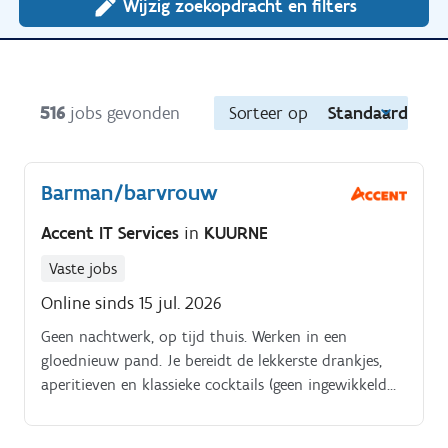
Wijzig zoekopdracht en filters
516
jobs gevonden
Sorteer op
Standaard
Barman/barvrouw
Accent IT Services
in
KUURNE
Vaste jobs
Online sinds 15 jul. 2026
Geen nachtwerk, op tijd thuis. Werken in een
gloednieuw pand. Je bereidt de lekkerste drankjes,
aperitieven en klassieke cocktails (geen ingewikkeld
shaken). Je bewaart het overzicht over de bar, ook
op drukke momenten met veel bestellingen tegelijk.