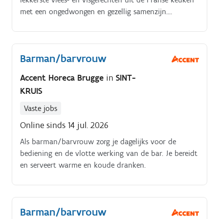
met een ongedwongen en gezellig samenzijn.
Jobomschrijving. Voor onze vacature als
barmedewerker in Zwevezele zal je volgende taken
uitvoeren:Bereiden van koude en warme dranken
Barman/barvrouw
Bereiden van cocktails Serveren van de dranken
Bestellingen doen en aanvullen van de koelkasten
Accent Horeca Brugge
in
SINT-
Afruimen van de tafels en onderhouden van de
KRUIS
werkplek
Vaste jobs
Online sinds 14 jul. 2026
Als barman/barvrouw zorg je dagelijks voor de
bediening en de vlotte werking van de bar. Je bereidt
en serveert warme en koude dranken.
Barman/barvrouw