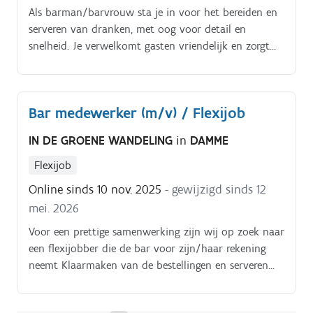
Als barman/barvrouw sta je in voor het bereiden en
serveren van dranken, met oog voor detail en
snelheid. Je verwelkomt gasten vriendelijk en zorgt
voor een vlotte service. Je houdt de bar georganiseerd
en werkt nauw samen met je collega’s.
Gasttevredenheid staat altijd op de eerste plaats.
Bar medewerker (m/v) / Flexijob
IN DE GROENE WANDELING
in
DAMME
Flexijob
Online sinds 10 nov. 2025
- gewijzigd sinds 12
mei. 2026
Voor een prettige samenwerking zijn wij op zoek naar
een flexijobber die de bar voor zijn/haar rekening
neemt Klaarmaken van de bestellingen en serveren
van de drankjes Onderhoud van de bar, bijvullen van
de koelkasten en glaswerk afwassen.