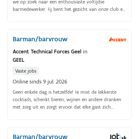
we op zoek naar een enthousiaste voltijdse
barmedewerker. Jij bent het gezicht van onze club en
zorgt ervoor dat leden en bezoekers zich altijd
welkom voelen.
Barman/barvrouw
Accent Technical Forces Geel
in
GEEL
Vaste jobs
Online sinds 9 jul. 2026
Geen enkele dag is hetzelfde! Je mixt de lekkerste
cocktails, schenkt bieren, wijnen en andere dranken
met zorg uit en zorgt ervoor dat elke gast zich
welkom voelt. Tijdens drukke momenten spring je
moeiteloos bij in de zaal en behoud je altijd het
overzicht. Dankzij jouw enthousiasme, glimlach en
Barman/barvrouw
vlotte service blijven gasten graag nog eentje langer.