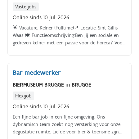
Vaste jobs
Online sinds 10 jul. 2026
🌟 Vacature: Kelner (Fulltime)📍 Locatie: Sint Gillis
Waas 🍽️ Functieomschrijving:Ben jij een sociale en
gedreven kelner met een passie voor de horeca? Voor
een klant in de regio Stekene zoeken wij een kelner
die onze gasten een onvergetelijke ervaring kan
bieden!📝 Jouw takenpakket:Menu voorstellen: Stel
Bar medewerker
het menu voor aan de gasten en neem hun
bestellingen op.
BIERMUSEUM BRUGGE
in
BRUGGE
Flexijob
Online sinds 10 jul. 2026
Een fijne bar-job in een fijne omgeving. Ons
dybnamisch team zoekt nog versterking voor onze
degustatie ruimte. Liefde voor bier & toerisme zijn