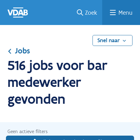
Ga
Vind
Vind
Welke
Terug
Zoek
Menu
naar
een
een
job
naar
de
job
opleiding
past
home
inhoud
bij
mij?
Snel naar
Jobs
516 jobs voor bar
medewerker
gevonden
Geen actieve filters