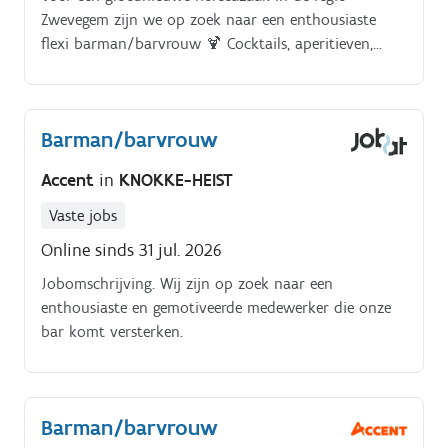
Zwevegem zijn we op zoek naar een enthousiaste
flexi barman/barvrouw 🍹 Cocktails, aperitieven,
bieren, wijnen en andere dranken bereiden en
serveren 🍷 De bar netjes, georganiseerd en aangevuld
houden tijdens de service 😊 Gasten vriendelijk
Barman/barvrouw
ontvangen en hen een uitstekende beleving bezorgen
🤝 Samenwerken met het zaalteam om een vlotte en
Accent
in
KNOKKE-HEIST
kwalitatieve service te garanderen ✨ Mee zorgen voor
een gezellige sfeer en een verzorgde uitstraling van de
Vaste jobs
zaak 🧼 Na de service help je mee met het netjes
Online sinds 31 jul. 2026
achterlaten van de bar.
Jobomschrijving. Wij zijn op zoek naar een
enthousiaste en gemotiveerde medewerker die onze
bar komt versterken.
Barman/barvrouw