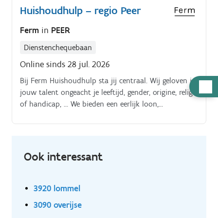
Huishoudhulp – regio Peer
omgeving waar je direct kunt schakelen met een
kinder- en jeugdpsychiater, waardoor je complexe
Ferm
in
PEER
problematieken multidisciplinair kunt aanpakken.
Dienstenchequebaan
Online sinds 28 jul. 2026
Bij Ferm Huishoudhulp sta jij centraal. Wij geloven in
Hulp
jouw talent ongeacht je leeftijd, gender, origine, religie
nodig
of handicap, … We bieden een eerlijk loon,
persoonlijke begeleiding, waardevolle coaching en
opleidingen die perfect bij jou passen Dankzij de
inzet van onze fantastische medewerkers brengen we
huishoudens op orde.
Ook interessant
3920 lommel
3090 overijse