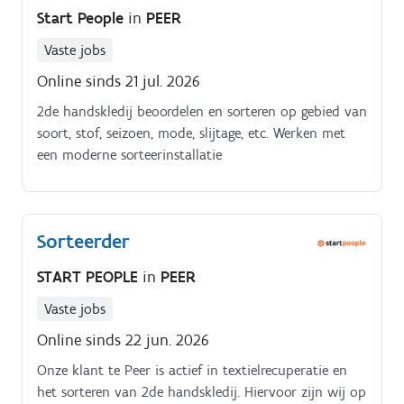
versterken van vertrouwensrelaties met
Start People
in
PEER
klanten;ondersteunen, begeleiden en motiveren van
collega’s;fungeren als aanspreekpunt binnen het
Vaste jobs
kantoor;meedenken over de organisatie, werking en
Online sinds 21 jul. 2026
verdere groei van het kantoor. Voor de juiste
2de handskledij beoordelen en sorteren op gebied van
kandidaat is er een reëel perspectief om (op termijn)
soort, stof, seizoen, mode, slijtage, etc. Werken met
mee in te stappen in het kantoor.
een moderne sorteerinstallatie
Sorteerder
START PEOPLE
in
PEER
Vaste jobs
Online sinds 22 jun. 2026
Onze klant te Peer is actief in textielrecuperatie en
het sorteren van 2de handskledij. Hiervoor zijn wij op