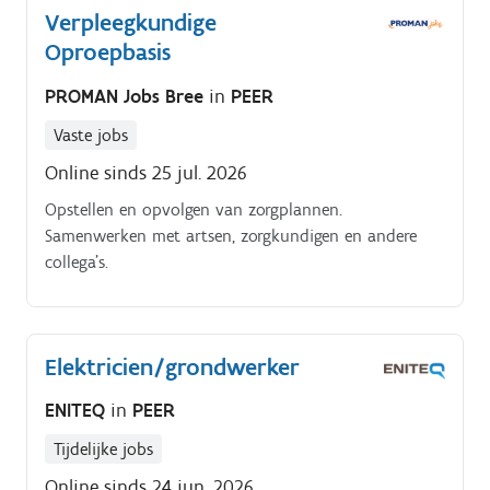
Verpleegkundige
efficiënte verwerking van de goederen Samenwerken
Oproepbasis
met collega's binnen het sorteerteam Meewerken aan
een nette en veilige werkomgeving
PROMAN Jobs Bree
in
PEER
Vaste jobs
Online sinds 25 jul. 2026
Opstellen en opvolgen van zorgplannen.
Samenwerken met artsen, zorgkundigen en andere
collega’s.
Elektricien/grondwerker
ENITEQ
in
PEER
Tijdelijke jobs
Online sinds 24 jun. 2026