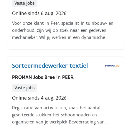
Uitvullen van kleding in kapzakken.
Vaste jobs
Online sinds 6 aug. 2026
Voor onze klant in Peer, specialist in tuinbouw- en
onderhoud, zijn wij op zoek naar een gedreven
mechanieker. Wil jij werken in een dynamische
omgeving en ben je gepassioneerd door techniek?
Lees dan snel verder & solliciteer via:✉️
genk@vivaldistechnics. be📞 089 51 14 59 Als
Sorteermedewerker textiel
mechanieker sta je in voor o.a.: Je bent
verantwoordelijk voor het onderhoud en de
PROMAN Jobs Bree
in
PEER
herstellingen van grote en kleine machines;Het
uitvoeren van onderhoud en herstellingen aan 2-takt
Vaste jobs
en accu machines;Het diagnosticeren en oplossen van
Online sinds 4 aug. 2026
technische problemen;Je waarborgt de kwaliteit van
Registratie van activiteiten, zoals het aantal
het onderhoud en zorgt ervoor dat de machines
gesorteerde stukken Het schoonhouden en
optimaal functioneren.
organiseren van je werkplek Bevoorrading van
materialen Het ontvangen van producten van