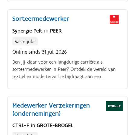
verschillende materialen Detecteren en sorteren van
eventuele afwijkingen Verpakken van producten
Sorteermedewerker
volgens specificaties Noteren van fouten en
activiteitsgegevens Sorteren en markeren van
Synergie Pelt
in
PEER
producten per categorie
Vaste jobs
Online sinds 31 jul. 2026
Ben jij klaar voor een langdurige carrière als
sorteermedewerker in Peer? Ontdek de wereld van
textiel en mode terwijl je bijdraagt aan een
duurzame toekomst Als sorteermedewerker ben je
verantwoordelijk voor het sorteren van
kledingstukken.
Medewerker Verzekeringen
(ondernemingen)
CTRL-F
in
GROTE-BROGEL