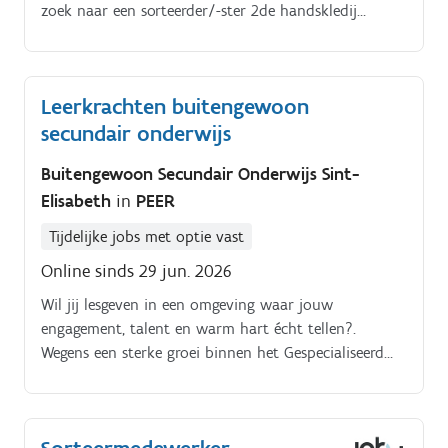
zoek naar een sorteerder/-ster 2de handskledij
beoordelen en sorteren op gebied van soort, stof,
seizoen, mode, slijtage, etc Werken met een moderne
sorteerinstallatie.
Leerkrachten buitengewoon
secundair onderwijs
Buitengewoon Secundair Onderwijs Sint-
Elisabeth
in
PEER
Tijdelijke jobs met optie vast
Online sinds 29 jun. 2026
Wil jij lesgeven in een omgeving waar jouw
engagement, talent en warm hart écht tellen?.
Wegens een sterke groei binnen het Gespecialiseerd
Secundair Onderwijs Sint Elisabeth zoeken wij
enthousiaste leerkrachten.