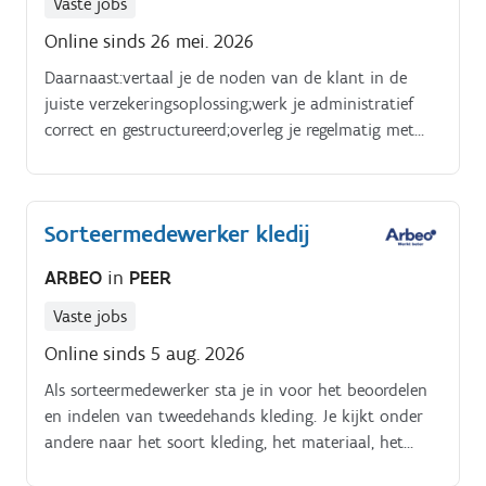
Vaste jobs
Online sinds 26 mei. 2026
Daarnaast:vertaal je de noden van de klant in de
juiste verzekeringsoplossing;werk je administratief
correct en gestructureerd;overleg je regelmatig met
collega’s om dossiers te bespreken;bouw je jouw
kennis stap voor stap uit dankzij gerichte opleidingen
en interne coaching.
Sorteermedewerker kledij
ARBEO
in
PEER
Vaste jobs
Online sinds 5 aug. 2026
Als sorteermedewerker sta je in voor het beoordelen
en indelen van tweedehands kleding. Je kijkt onder
andere naar het soort kleding, het materiaal, het
seizoen, de actuele trends en de staat van de kleding.