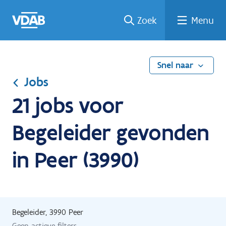
Ga
Vind
Vind
Welke
Terug
Zoek
Menu
naar
een
een
job
naar
de
job
opleiding
past
home
inhoud
bij
mij?
Snel naar
Jobs
21 jobs voor
Begeleider gevonden
in Peer (3990)
Begeleider, 3990 Peer
Geen actieve filters