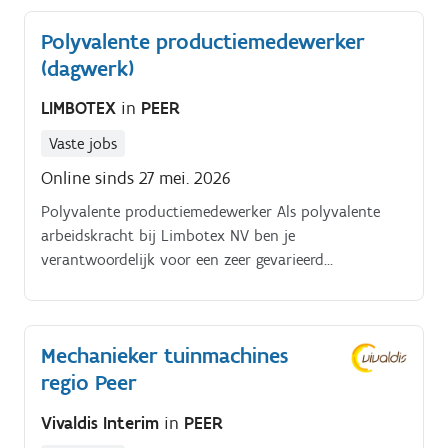
Polyvalente productiemedewerker
(dagwerk)
LIMBOTEX
in
PEER
Vaste jobs
Online sinds 27 mei. 2026
Polyvalente productiemedewerker Als polyvalente
arbeidskracht bij Limbotex NV ben je
verantwoordelijk voor een zeer gevarieerd
takenpakket, zowel in de productie als in het
magazijn Door de variatie in het takenpakket leer je
stapsgewijs het volledige productieproces en zo
Mechanieker tuinmachines
worden ook doorgroeimogelijkheden gecreëerd,
regio Peer
richting heftruck/magazijnier of operator
persmachine Onderhouden van de sorteerinstallatie
Vivaldis Interim
in
PEER
(afdragen van plastiek, karton, afwegen van karren).