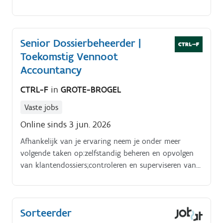
helpt mee om kinderen een veilige en warme opvang
te bieden Je taken:. Verzorgen en begeleiden van jonge
kinderen Organiseren en begeleiden van spel- en
Senior Dossierbeheerder |
leeractiviteiten De ontwikkeling van kinderen
Toekomstig Vennoot
stimuleren Zorgen voor een veilige, warme en
gestructureerde omgeving Samenwerken met collega's
Accountancy
en ouders Ondersteunen van verschillende
CTRL-F
in
GROTE-BROGEL
kinderopvanglocaties in de regio Bree. Peer
Vaste jobs
Online sinds 3 jun. 2026
Afhankelijk van je ervaring neem je onder meer
volgende taken op:zelfstandig beheren en opvolgen
van klantendossiers;controleren en superviseren van
boekhoudkundige verwerking;voorbereiden en
bespreken van afsluitingen, jaarrekeningen en fiscale
aangiftes;adviseren van klanten rond boekhouding,
Sorteerder
fiscaliteit en financiële vragen;opbouwen en verder