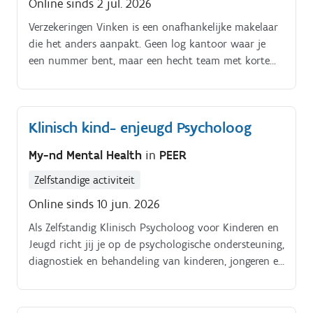
Online sinds 2 jul. 2026
Verzekeringen Vinken is een onafhankelijke makelaar
die het anders aanpakt. Geen log kantoor waar je
een nummer bent, maar een hecht team met korte
lijnen, waar je naam en je werk er echt toe doen.
Klinisch kind- enjeugd Psycholoog
My-nd Mental Health
in
PEER
Zelfstandige activiteit
Online sinds 10 jun. 2026
Als Zelfstandig Klinisch Psycholoog voor Kinderen en
Jeugd richt jij je op de psychologische ondersteuning,
diagnostiek en behandeling van kinderen, jongeren en
hun directe context (ouders, school, netwerk). Je
vertaalt de hulpvraag van jonge cliënten naar een
concreet, evidence-based traject. Je werkt in een