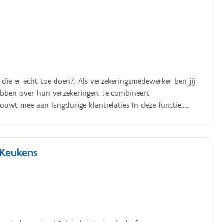
die er echt toe doen?. Als verzekeringsmedewerker ben jij
ebben over hun verzekeringen. Je combineert
uwt mee aan langdurige klantrelaties In deze functie:.
 bestaande polissen en dossiers Verwerk je aanvragen,
erzekeringsmaatschappijen Zoek je actief naar oplossingen
 Keukens