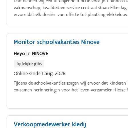
Dan hebben wij een uitdagende functie voor jou binnen een
vakmanschap, kwaliteit en service centraal staan Elke da
ervoor dat elk dossier van offerte tot plaatsing vlekkelo
Jouw takenpakket:.
Monitor schoolvakanties Ninove
Heyo
in
NINOVE
Tijdelijke jobs
Online sinds 1 aug. 2026
Tijdens de schoolvakanties zorgen wij ervoor dat kindere
en samen herinneringen voor het leven verzamelen. Hetzel
Verkoopmedewerker kledij