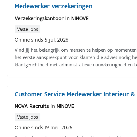
Medewerker verzekeringen
Verzekeringskantoor
in
NINOVE
Vaste jobs
Online sinds 5 jul. 2026
Vind jij het belangrijk om mensen te helpen op momenten 
het eerste aanspreekpunt voor klanten die advies nodig h
klantgerichtheid met administratieve nauwkeurigheid en bo
Adviseer je klanten over verzekeringsoplossingen Beheer je
wijzigingen en schadedossiers Onderhoud je contact met v
die aansluiten bij de behoeften van de klant.
Customer Service Medewerker Interieur &
NOVA Recruits
in
NINOVE
Vaste jobs
Online sinds 19 mei. 2026