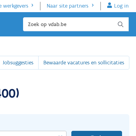
e werkgevers
Naar site partners
Log in
Sluiten
Jobsuggesties
Bewaarde vacatures en sollicitaties
400)