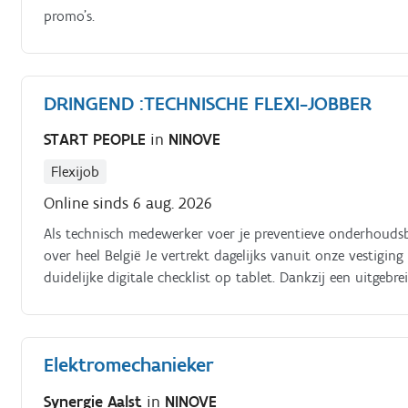
promo's.
DRINGEND :TECHNISCHE FLEXI-JOBBER
START PEOPLE
in
NINOVE
Flexijob
Online sinds 6 aug. 2026
Als technisch medewerker voer je preventieve onderhoudsbez
over heel België Je vertrekt dagelijks vanuit onze vestigi
duidelijke digitale checklist op tablet. Dankzij een uitgebr
werkwijze snel kennen Jouw taken en verantwoordelijkhed
Elektromechanieker
Synergie Aalst
in
NINOVE