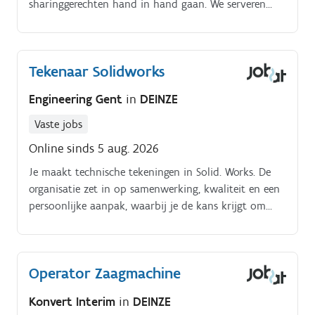
sharinggerechten hand in hand gaan. We serveren
kwaliteit met een hoekje af, in een warme, stijlvolle
setting met rock-‘n-rollvibes We zijn op zoek naar
een. Enthousiaste kelner of kelnerin die mee het
Tekenaar Solidworks
verschil wil maken in onze zaal.
Engineering Gent
in
DEINZE
Vaste jobs
Online sinds 5 aug. 2026
Je maakt technische tekeningen in Solid. Works. De
organisatie zet in op samenwerking, kwaliteit en een
persoonlijke aanpak, waarbij je de kans krijgt om
steeds uitdagendere projecten op te nemen.
Jobomschrijving.
Operator Zaagmachine
Konvert Interim
in
DEINZE