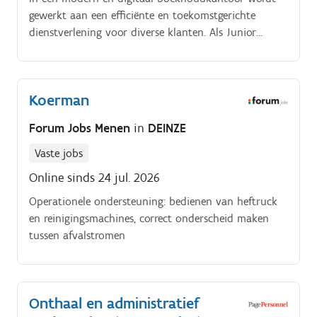
gewerkt aan een efficiënte en toekomstgerichte
dienstverlening voor diverse klanten. Als Junior
Accountant speel je een actieve rol in het verwerken
van cijfers, het optimaliseren van administratieve
processen en het ondersteunen van klanten met
Koerman
duidelijke inzichten Taken en verantwoordelijkheden:.
Digitaliseren en automatiseren van administratieve
Forum Jobs Menen
in
DEINZE
processen bij klanten Verwerken, controleren en
analyseren van financiële gegevens Opstellen van
Vaste jobs
dashboards en rapportages op maat Uitvoeren van
Online sinds 24 jul. 2026
fiscale en administratieve opvolging Meewerken aan
Operationele ondersteuning: bedienen van heftruck
een correcte en tijdige eindejaarsafsluiting in
en reinigingsmachines, correct onderscheid maken
samenwerking met een Senior Accountant Opbouwen
tussen afvalstromen
van een vertrouwensrelatie met klanten en delen van
relevante adviezen.
Onthaal en administratief