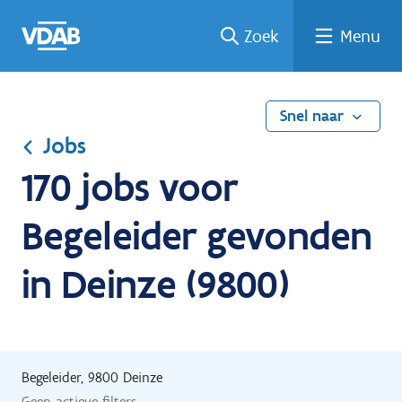
Ga
Vind
Vind
Welke
Terug
Zoek
Menu
naar
een
een
job
naar
de
job
opleiding
past
home
inhoud
bij
mij?
Snel naar
Jobs
170 jobs voor
Begeleider gevonden
in Deinze (9800)
Begeleider, 9800 Deinze
Geen actieve filters