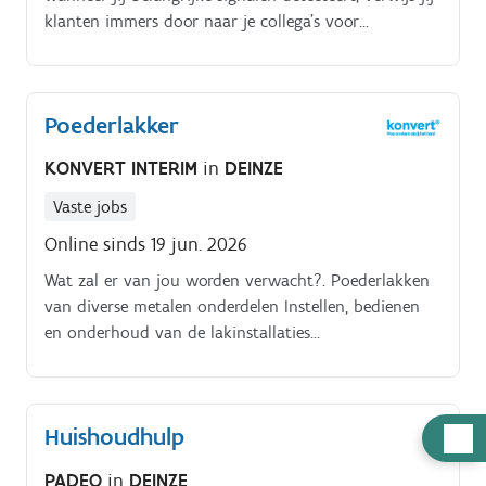
klanten immers door naar je collega’s voor
gespecialiseerd advies. Een typische werkdag is dus
heel gevarieerd.
Poederlakker
KONVERT INTERIM
in
DEINZE
Vaste jobs
Online sinds 19 jun. 2026
Wat zal er van jou worden verwacht?. Poederlakken
van diverse metalen onderdelen Instellen, bedienen
en onderhoud van de lakinstallaties
Kwaliteitscontrole van het gepresteerde werk.
Huishoudhulp
Hulp
nodig
PADEO
in
DEINZE