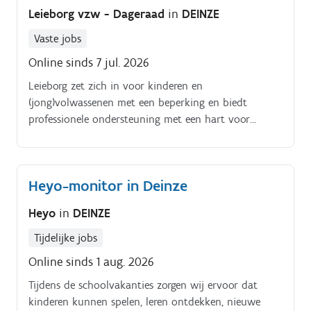
Leieborg vzw - Dageraad
in
DEINZE
Vaste jobs
Online sinds 7 jul. 2026
Leieborg zet zich in voor kinderen en
(jong)volwassenen met een beperking en biedt
professionele ondersteuning met een hart voor
bijzondere zorg Vanuit de vraag “Wie ben jij en wat
kunnen wij voor jou betekenen?” gaan we samen op
weg Dageraad Rood is een groep voor mobiele
Heyo-monitor in Deinze
jongeren en volwassenen met een matig/ernstig
mentale beperking al of niet met bijkomend een
Heyo
in
DEINZE
gedragsproblematiek. Deze zorgvragers kunnen
genieten van de accommodatie en de huiselijke sfeer
Tijdelijke jobs
van Dageraad Rood Het gaat niet over een
Online sinds 1 aug. 2026
homogene groep:.
Tijdens de schoolvakanties zorgen wij ervoor dat
kinderen kunnen spelen, leren ontdekken, nieuwe