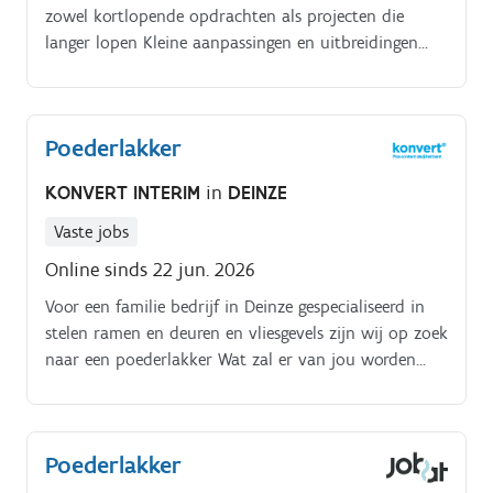
zowel kortlopende opdrachten als projecten die
langer lopen Kleine aanpassingen en uitbreidingen
uitvoeren. Ondersteunen op grotere werven wanneer
deadlines gehaald moeten worden.
Poederlakker
KONVERT INTERIM
in
DEINZE
Vaste jobs
Online sinds 22 jun. 2026
Voor een familie bedrijf in Deinze gespecialiseerd in
stelen ramen en deuren en vliesgevels zijn wij op zoek
naar een poederlakker Wat zal er van jou worden
verwacht?. Poederlakken van diverse metalen
onderdelen Instellen, bedienen en onderhoud van de
lakinstallaties Kwaliteitscontrole van het gepresteerde
Poederlakker
werk Stuur je CV door naar
deinze.interim@konvert.be of bel ons op het nummer