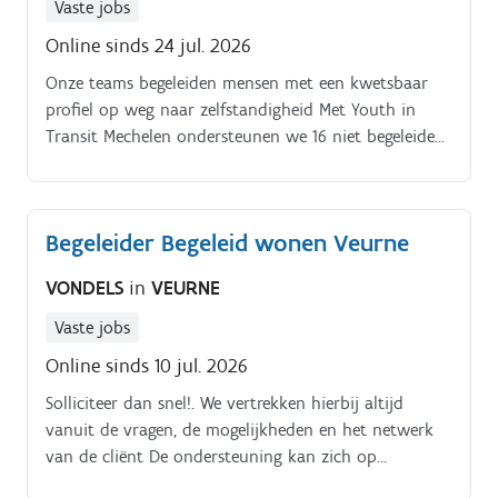
Vaste jobs
Online sinds 24 jul. 2026
Onze teams begeleiden mensen met een kwetsbaar
profiel op weg naar zelfstandigheid Met Youth in
Transit Mechelen ondersteunen we 16 niet begeleide
minderjarige vluchtelingen in fase 3, zodat ze op
eigen benen kunnen staan. De jongeren zijn 15 tot 18
jaar Voor dit boeiende project zoeken we een sociaal
Begeleider Begeleid wonen Veurne
begeleid·st·er JE BENT GEKNIPT VOOR DE JOB WANT
Als begeleider·st·er creëer je en behoud je een veilige
VONDELS
in
VEURNE
leefomgeving Je zorgt voor de totale begeleiding van
de NBMV (medisch, scholing, psychologisch, sociaal en
Vaste jobs
juridisch) en je ondersteunt de jongere bij het vinden
Online sinds 10 jul. 2026
van regelmaat in hun dagelijks leven Je biedt de
Solliciteer dan snel!. We vertrekken hierbij altijd
jongere een kwalitatief hoogstaande psychosociale
vanuit de vragen, de mogelijkheden en het netwerk
begeleiding (evaluatie, geïndividualiseerd pedagogisch
van de cliënt De ondersteuning kan zich op
project, verslagen, enz) en waakt over zijn gezondheid
verschillende vlakken situeren zoals het materieel
& welzijn In samenwerking met de jongere & het