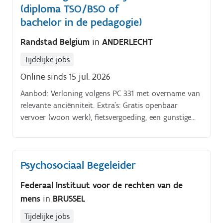
(diploma TSO/BSO of
een aangenaam en aangepast leefklimaat creëren,
activiteiten organiseren, …
bachelor in de pedagogie)
Randstad Belgium
in
ANDERLECHT
Tijdelijke jobs
Online sinds 15 jul. 2026
Aanbod: Verloning volgens PC 331 met overname van
relevante anciënniteit. Extra's: Gratis openbaar
vervoer (woon werk), fietsvergoeding, een gunstige
verlofregeling en uitgebreide
coaching/vormingsmogelijkheden.
Psychosociaal Begeleider
Federaal Instituut voor de rechten van de
mens
in
BRUSSEL
Tijdelijke jobs