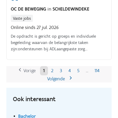
OC DE BEWEGING
in
SCHELDEWINDEKE
Vaste jobs
Online sinds 27 jul. 2026
De opdracht is gericht op groeps en individuele
begeleiding waarvan de belangrijkste taken
zijn:ondersteunen bij ADLaangepaste zorg
biedenactiviteiten organiseren en begeleiden:
Kookactiviteit Atelier met handgemaakte producten
om te verkopen Eigen creatieve inbreng
Vorige
1
2
3
4
5
114
…
Volgende
Ook interessant
Bachelor