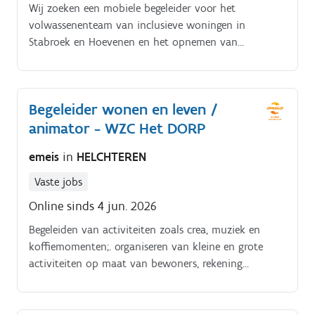
Wij zoeken een mobiele begeleider voor het
volwassenenteam van inclusieve woningen in
Stabroek en Hoevenen en het opnemen van
begeleidingen aan huis bij cliënten in de regio
Stabroek. Je ondersteunt en begeleidt de cliënten op
verschillende levensdomeinen.
Begeleider wonen en leven /
animator - WZC Het DORP
emeis
in
HELCHTEREN
Vaste jobs
Online sinds 4 jun. 2026
Begeleiden van activiteiten zoals crea, muziek en
koffiemomenten;. organiseren van kleine en grote
activiteiten op maat van bewoners, rekening
houdend met hun noden en interesses;.