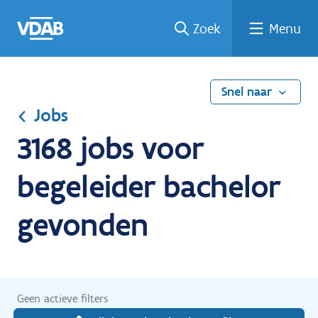
Ga
Vind
Vind
Welke
Terug
Zoek
Menu
naar
een
een
job
naar
de
job
opleiding
past
home
inhoud
bij
mij?
Snel naar
Jobs
3168 jobs voor
begeleider bachelor
gevonden
Geen actieve filters