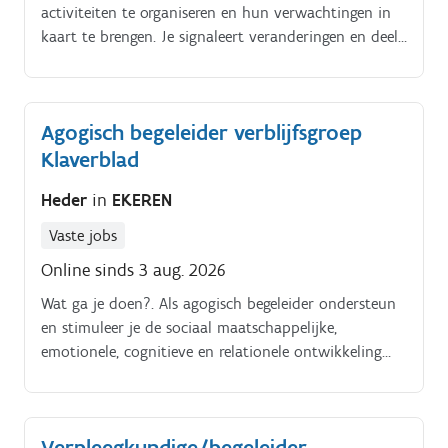
activiteiten te organiseren en hun verwachtingen in
kaart te brengen. Je signaleert veranderingen en deelt
deze met het zorgteam. Je dagelijkse bezigheden
bestaan uit: organiseren van activiteiten op maat van
de bewoners;informeren van bewoners over de
Agogisch begeleider verblijfsgroep
planning;observeren van het welzijn en signaleren
Klaverblad
van veranderingen;afstemmen met
zorgcollega’s;nauwe samenwerking met paramedisch
Heder
in
EKEREN
team;ondersteunen bij groepsmomenten.
Vaste jobs
Online sinds 3 aug. 2026
Wat ga je doen?. Als agogisch begeleider ondersteun
en stimuleer je de sociaal maatschappelijke,
emotionele, cognitieve en relationele ontwikkeling
van kinderen met een motorische en/of
verstandelijke beperking en bijkomende
problematieken Als agogisch begeleider ben je een
Verpleegkundige/begeleider
houvast voor de cliënt en zijn/haar netwerk en ga je