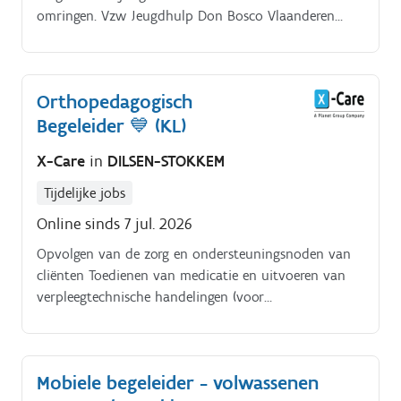
omringen. Vzw Jeugdhulp Don Bosco Vlaanderen
organiseert zo met haar meer dan 400 werknemers
over heel Vlaanderen een divers hulpaanbod voor
honderden kinderen, jongeren en hun gezin
Orthopedagogisch
Dagcentrum De Wip maakt deel uit van Jeugdhulp
Begeleider 💙 (KL)
Don Bosco Vlaams Brabant, afdeling van Jeugdhulp
Don Bosco Vlaanderen.
X-Care
in
DILSEN-STOKKEM
Tijdelijke jobs
Online sinds 7 jul. 2026
Opvolgen van de zorg en ondersteuningsnoden van
cliënten Toedienen van medicatie en uitvoeren van
verpleegtechnische handelingen (voor
verpleegkundige profielen) Begeleiden van cliënten in
hun dagelijks leven en ontwikkelingsdoelen
Observeren en rapporteren van veranderingen in
Mobiele begeleider - volwassenen
gedrag, functioneren of gezondheidstoestand