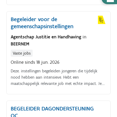
optimaliserendeelnemen aan interne/externe
nodig
overlegmomentenopvolgen administratie en
registratiemeewerken aan rapportagesamenwerken
Begeleider voor de
met collega leercoaches, pedagogisch begeleiders,
gemeenschapsinstellingen
pedagogisch coaches en andere partners
Agentschap Justitie en Handhaving
in
BEERNEM
Vaste jobs
Online sinds 18 jun. 2026
Deze. instellingen begeleiden jongeren die tijdelijk
nood hebben aan intensieve. Hebt een
maatschappelijk relevante job met echte impact. Je.
Waarom kiezen voor deze job? Je.
BEGELEIDER DAGONDERSTEUNING
OC