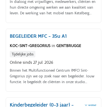
In dialoog met vrijwilligers, medewerkers, cliënten en
hun directe omgeving werken we aan kwaliteit van
leven. De werking van het mobiel team Ketelberg
maakt deel uit van de afdeling Ketelberg, onderdeel
van het woon en ondersteuningscentrum Sint
Franciscus, de volwassenwerking van MPC Sint
BEGELEIDER MFC - 35u A1
Franciscus Een mobiele begeleider doet individuele
begeleidingen in de regio Pajottenland én begeleidt
KOC-SINT-GREGORIUS
in
GENTBRUGGE
de bewoners van twee co housing werkingen in
Roosdaal.
Tijdelijke jobs
Online sinds 27 jul. 2026
Binnen het Multifunctioneel Centrum (MFC) Sint-
Gregorius zijn we op zoek naar een begeleider. Jouw
functie. Je begeleidt de cliënten in onze studio
training vooral tijdens naschoolse momenten. De
opdracht is gericht op groeps- en individuele
begeleiding waarvan de belangrijkste taken zijn:
Kinderbegeleider (0-3 jaar) -
sociale en maatschappelijke vaardigheden aanleren,