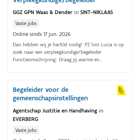
samen een traject aan vanuit de theorie ‘kwaliteit
GGZ GPN Waas & Dender
in
SINT-NIKLAAS
van leven’.
Vaste jobs
Online sinds 17 jun. 2026
Dan hebben wij je har(t)d nodig!. PZ Sint Lucia is op
zoek naar een verpleegkundige/begeleider
Functieomschrijving:. Draag jij warme en
empathische zorg hoog in het vaandel? Ben je een
teamspeler met oog voor het individu?.
Begeleider voor de
gemeenschapsinstellingen
Agentschap Justitie en Handhaving
in
EVERBERG
Vaste jobs