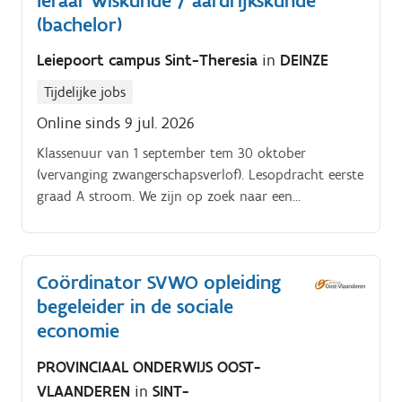
leraar wiskunde / aardrijkskunde
(bachelor)
Leiepoort campus Sint-Theresia
in
DEINZE
Tijdelijke jobs
Online sinds 9 jul. 2026
Klassenuur van 1 september tem 30 oktober
(vervanging zwangerschapsverlof). Lesopdracht eerste
graad A stroom. We zijn op zoek naar een
enthousiaste en betrokken leraar wiskunde /
aardrijkskunde. 18 lesuren (80 %).
Coördinator SVWO opleiding
begeleider in de sociale
economie
PROVINCIAAL ONDERWIJS OOST-
VLAANDEREN
in
SINT-