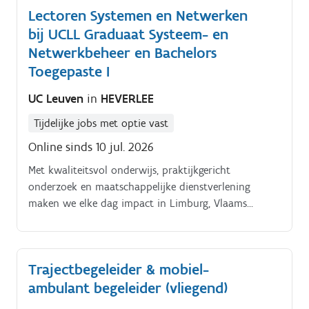
Lectoren Systemen en Netwerken
bij UCLL Graduaat Systeem- en
Netwerkbeheer en Bachelors
Toegepaste I
UC Leuven
in
HEVERLEE
Tijdelijke jobs met optie vast
Online sinds 10 jul. 2026
Met kwaliteitsvol onderwijs, praktijkgericht
onderzoek en maatschappelijke dienstverlening
maken we elke dag impact in Limburg, Vlaams
Brabant en ver daarbuiten. Over deze IT opleiding De
opleidingen Systeem en Netwerkbeheer, Toegepaste
Informatica en Applied Computer Sciences staan voor
Trajectbegeleider & mobiel-
praktijkgerichtheid, innovatie, nauwe samenwerking
ambulant begeleider (vliegend)
met het werkveld en het opleiden van future proof IT
profielen.