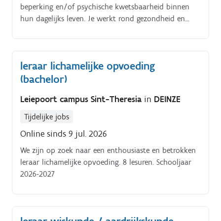
beperking en/of psychische kwetsbaarheid binnen
doelen op vanuit het individueel ondersteuningsplan
hun dagelijks leven. Je werkt rond gezondheid en
en volgt deze verder op Je legt contacten met andere
hygiëne, wonen, school, vrije tijd,
betrokken hulpverleners op basis van je kennis van
financiën/administratie en samen leven Je bouwt.
de sociale kaart, steeds in overleg met de cliënt Je
draagt bij tot een goede samenwerking met alle
leraar lichamelijke opvoeding
belanghebbenden (vb. familie, interne en externe
(bachelor)
diensten, bewindvoerder) en coördineert het
ondersteuningsaanbod Je bent verantwoordelijk voor
Leiepoort campus Sint-Theresia
in
DEINZE
de rapportage van alle facetten van de
ondersteuning Je draagt bij aan een goede
Tijdelijke jobs
teamwerking en de continuïteit van de
Online sinds 9 jul. 2026
dienstverlening.
We zijn op zoek naar een enthousiaste en betrokken
leraar lichamelijke opvoeding. 8 lesuren. Schooljaar
2026-2027