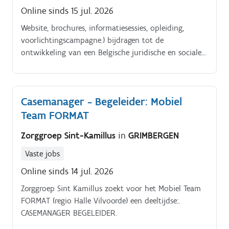
Online sinds 15 jul. 2026
Website, brochures, informatiesessies, opleiding,
voorlichtingscampagne.) bijdragen tot de
ontwikkeling van een Belgische juridische en sociale
cultuur die gunstig is voor de operationele
uitvoering van de wettelijke bepalingen inzake
klokkenluiders. Samen met uw collega('s) zorgen voor
Casemanager - Begeleider: Mobiel
een geïntegreerde aanpak van de problematiek vanuit
Team FORMAT
juridisch, sociaal, psychosociaal en communicatief
oogpunt.
Zorggroep Sint-Kamillus
in
GRIMBERGEN
Vaste jobs
Online sinds 14 jul. 2026
Zorggroep Sint Kamillus zoekt voor het Mobiel Team
FORMAT (regio Halle Vilvoorde) een deeltijdse:.
CASEMANAGER BEGELEIDER.