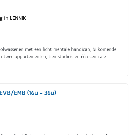
rg
in
LENNIK
2 volwassenen met een licht mentale handicap, bijkomende
n twee appartementen, tien studio’s en één centrale
g EVB/EMB (16u - 36u)