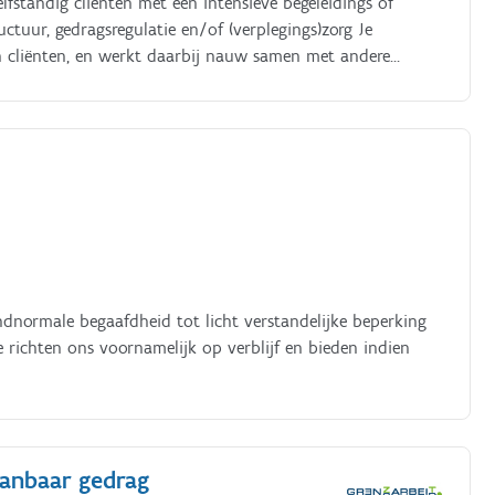
zelfstandig cliënten met een intensieve begeleidings of
uctuur, gedragsregulatie en/of (verplegings)zorg Je
an cliënten, en werkt daarbij nauw samen met andere
sen Je bent een vertrouwd gezicht voor cliënten, verwanten
ndnormale begaafdheid tot licht verstandelijke beperking
richten ons voornamelijk op verblijf en bieden indien
aanbaar gedrag