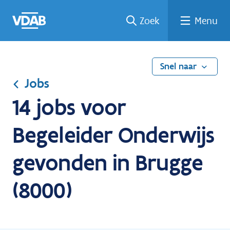
Ga
Vind
Vind
Welke
Terug
Zoek
Menu
naar
een
een
job
naar
de
job
opleiding
past
home
inhoud
bij
mij?
Snel naar
Jobs
14 jobs voor
Begeleider Onderwijs
gevonden in Brugge
(8000)