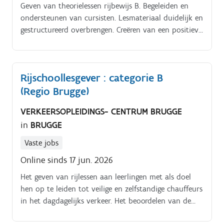
binnen de setting van het buitengewoon onderwijs
Geven van theorielessen rijbewijs B. Begeleiden en
type 6 (visuele beperking) en type 7 (auditieve
ondersteunen van cursisten. Lesmateriaal duidelijk en
beperking en/of taalontwikkelingsstoornis).
gestructureerd overbrengen. Creëren van een positieve
leeromgeving
Rijschoollesgever : categorie B
(Regio Brugge)
VERKEERSOPLEIDINGS- CENTRUM BRUGGE
in
BRUGGE
Vaste jobs
Online sinds 17 jun. 2026
Het geven van rijlessen aan leerlingen met als doel
hen op te leiden tot veilige en zelfstandige chauffeurs
in het dagdagelijks verkeer. Het beoordelen van de
voortgang van de leerling. Het bijhouden van