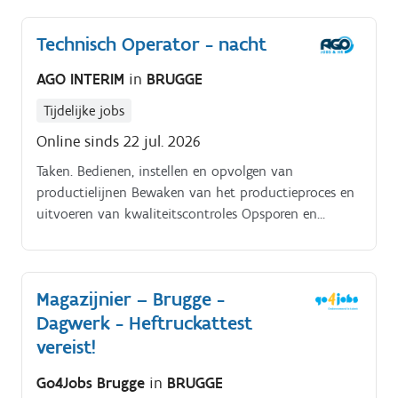
administratie rondom de rijopleiding en het
rapporteren van de voortgang aan de rijschool.
Technisch Operator - nacht
AGO INTERIM
in
BRUGGE
Tijdelijke jobs
Online sinds 22 jul. 2026
Taken. Bedienen, instellen en opvolgen van
productielijnen Bewaken van het productieproces en
uitvoeren van kwaliteitscontroles Opsporen en
oplossen van eerstelijnsstoringen Analyseren van
technische problemen en communiceren met de
technische dienst Uitvoeren van eerstelijnsonderhoud
Magazijnier – Brugge -
aan machines Instellen en bijregelen van
Dagwerk - Heftruckattest
machineparameters Correct registreren van
productiegegevens en incidenten Werken volgens de
vereist!
geldende veiligheids- en hygiënevoorschriften
Go4Jobs Brugge
in
BRUGGE