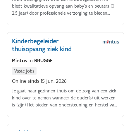
biedt kwalitatieve opvang aan baby's en peuters (0
2,5 jaar) door professionele verzorging te bieden
waarbij je hun ontwikkeling centraal zet en
stimuleert.
Kinderbegeleider
thuisopvang ziek kind
Mintus
in
BRUGGE
Vaste jobs
Online sinds 15 jun. 2026
Je gaat naar gezinnen thuis om de zorg van een ziek
kind over te nemen wanneer de ouder(s) uit werken
is (zijn) Het bieden van ondersteuning en herstel van
het kind staat hierin voor jou centraal Je maakt
samen met de ouder(s) de nodige afspraken en geeft
alle informatie door die ze dienen te weten over het