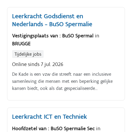
Leerkracht Godsdienst en
Nederlands - BuSO Spermalie
Vestigingsplaats van : BuSO Spermal
in
BRUGGE
Tijdelijke jobs
Online sinds 7 jul. 2026
De Kade is een vzw die streeft naar een inclusieve
samenleving die mensen met een beperking gelijke
kansen biedt, ook als dat gespecialiseerde
ondersteuning vergt Bu. SO Spermalie biedt
onderwijs aan jongeren met autisme, een visuele
beperking, een auditieve beperking en/of een spraak-
Leerkracht ICT en Techniek
en taalontwikkelingsstoornis en aan leerlingen met
complex meervoudige beperkingen. De school heeft
Hoofdzetel van : BuSO Spermalie Sec
in
twee campussen: Spermalie (Brugse binnenstad) en De