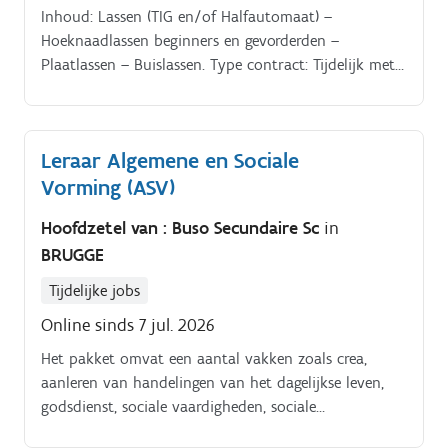
8000 Brugge Te werken uren: afhankelijk van de
Inhoud: Lassen (TIG en/of Halfautomaat) –
noden van de ouders en varieert tussen 07u00 en
Hoeknaadlassen beginners en gevorderden –
19u00 Website: De Blauwe Lelie
Plaatlassen – Buislassen. Type contract: Tijdelijk met
optie tot verlenging. Werkplek: Lasatelier van het VTI
Brugge, Vaartdijkstraat 3 te Brugge. Volume: 4/22 =.
Leraar Algemene en Sociale
Vorming (ASV)
Hoofdzetel van : Buso Secundaire Sc
in
BRUGGE
Tijdelijke jobs
Online sinds 7 jul. 2026
Het pakket omvat een aantal vakken zoals crea,
aanleren van handelingen van het dagelijkse leven,
godsdienst, sociale vaardigheden, sociale
vaardigheden, actualiteit en stagebegeleiding (3u)