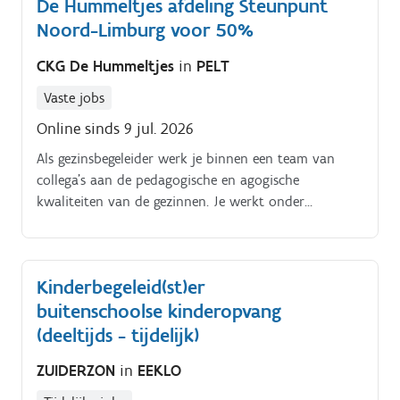
De Hummeltjes afdeling Steunpunt
Noord-Limburg voor 50%
CKG De Hummeltjes
in
PELT
Vaste jobs
Online sinds 9 jul. 2026
Als gezinsbegeleider werk je binnen een team van
collega’s aan de pedagogische en agogische
kwaliteiten van de gezinnen. Je werkt onder
begeleiding van een teamcoach. Je voert bijhorende
administratie uit zoals verslaggeving omtrent de
gezinnen.
Kinderbegeleid(st)er
buitenschoolse kinderopvang
(deeltijds - tijdelijk)
ZUIDERZON
in
EEKLO