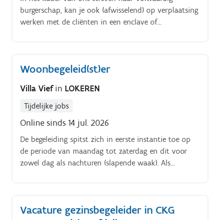
burgerschap, kan je ook (afwisselend) op verplaatsing
werken met de cliënten in een enclave of
buitenatelier Jouw functie omvat volgende aspecten:.
Werkbegeleiding: aanbieden van zinvol werk en
variatie; nagaan van interesses en mogelijkheden;
Woonbegeleid(st)er
aanleren en trainen van taken; zoeken naar
hulpmiddelen, opvolgen individuele cliëntendossiers
Villa Vief
in
LOKEREN
Atelierbeheer: verdelen, voorbereiden, opvolgen en
zelf uitvoeren van taken; opvolgen van materialen,
Tijdelijke jobs
stock, aankoop producten en leveranciers; zoeken
Online sinds 14 jul. 2026
naar verbetering en vernieuwing; onderhouden
De begeleiding spitst zich in eerste instantie toe op
materiaal en eigen lokaal.
de periode van maandag tot zaterdag en dit voor
zowel dag als nachturen (slapende waak). Als
woonbegeleider werk je één op vier zaterdagen (tot
18u) Raakzaam wil ‘in ontmoeting welzijn creëren’
voor kwetsbare personen.
Vacature gezinsbegeleider in CKG