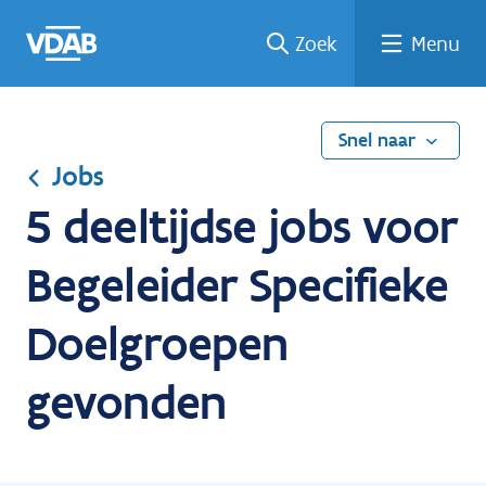
Ga
Vind
Vind
Welke
Terug
Zoek
Menu
naar
een
een
job
naar
de
job
opleiding
past
home
inhoud
bij
mij?
Snel naar
Jobs
5 deeltijdse jobs voor
Begeleider Specifieke
Doelgroepen
gevonden