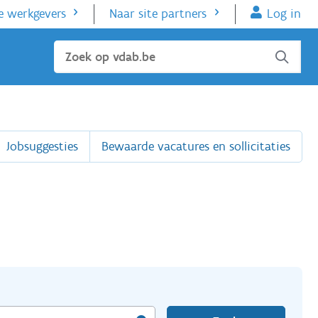
e werkgevers
Naar site partners
Log in
Sluiten
Jobsuggesties
Bewaarde vacatures en sollicitaties