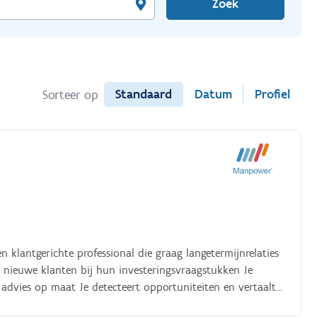
Zoek
Standaard
Datum
Profiel
Sorteer op
 klantgerichte professional die graag langetermijnrelaties
n nieuwe klanten bij hun investeringsvraagstukken Je
t advies op maat Je detecteert opportuniteiten en vertaalt
me vertrouwensrelaties op met je klantenportefeuille Je