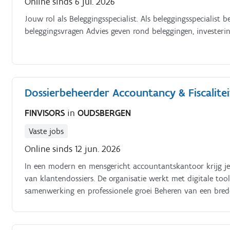
Online sinds 6 jul. 2026
Jouw rol als Beleggingsspecialist. Als beleggingsspecialist
beleggingsvragen Advies geven rond beleggingen, invester
Dossierbeheerder Accountancy & Fiscalitei
FINVISORS
in
OUDSBERGEN
Vaste jobs
Online sinds 12 jun. 2026
In een modern en mensgericht accountantskantoor krijg je 
van klantendossiers. De organisatie werkt met digitale tool
samenwerking en professionele groei Beheren van een bred
fiscaliteit Proactief meedenken met ondernemers en financi
boekhoudkundige en fiscale taken, inclusief voorbereidin
collega’s en hen ondersteunen in hun ontwikkeling Advisere