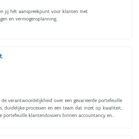
 ben jij hét aanspreekpunt voor klanten met
ingen en vermogensplanning.
t
de verantwoordelijkheid over een gevarieerde portefeuille
s, duidelijke processen en een team dat inzet op kwaliteit,
e portefeuille klantendossiers binnen accountancy en
ële cijfers vertalen naar heldere inzichten Uitvoeren van
g van aangiften en rapportering Samenwerken met junior
n van klanten op vlak van optimalisaties, fiscale