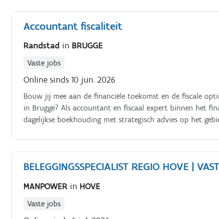
volgt warme leads nauwgezet op en zet commerciële kansen
campagnes en kantoorinitiatieven Je werkt nauw samen me
Accountant fiscaliteit
draagt mee bij aan de verdere ontwikkeling en groei van 
Randstad
in
BRUGGE
Vaste jobs
Online sinds 10 jun. 2026
Bouw jij mee aan de financiële toekomst en de fiscale opt
in Brugge? Als accountant en fiscaal expert binnen het fi
dagelijkse boekhouding met strategisch advies op het gebi
dan de cijfers en helpt de organisatie proactief voor te be
BELEGGINGSSPECIALIST REGIO HOVE | VA
MANPOWER
in
HOVE
Vaste jobs