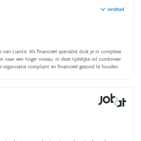
 blijven van relevante wetgeving en deelnemen aan interne
an Liantis. Als financieel specialist duik je in complexe
n naar een hoger niveau. In deze tijdelijke rol combineer
de organisatie compliant en financieel gezond te houden.