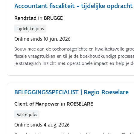
Accountant fiscaliteit - tijdelijke opdracht
aandachtspunten en financiële planning Actief up‑to‑date
en externe opleidingen.
Randstad
in
BRUGGE
Tijdelijke jobs
Online sinds 10 jun. 2026
Bouw mee aan de toekomstgerichte en kwaliteitsvolle groei v
fiscale vraagstukken en til je de boekhoudkundige processe
je strategisch inzicht met operationele impact en help je 
BELEGGINGSSPECIALIST | Regio Roeselare
Client of Manpower
in
ROESELARE
Vaste jobs
Online sinds 4 aug. 2026