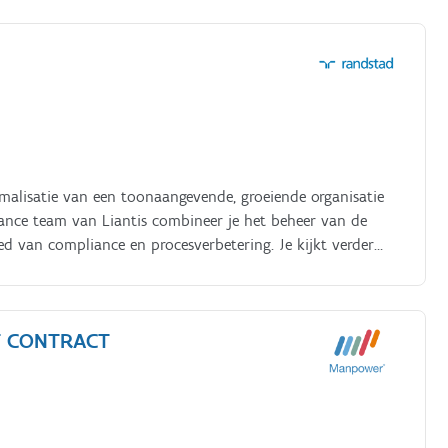
 om in resultaten Je neemt actief deel aan commerciële
t collega's om klanten optimaal te ondersteunen Je
het kantoor
imalisatie van een toonaangevende, groeiende organisatie
nance team van Liantis combineer je het beheer van de
ed van compliance en procesverbetering. Je kijkt verder
reiden op de fiscale uitdagingen van morgen.
ST CONTRACT