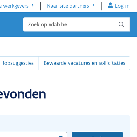
e werkgevers
Naar site partners
Log in
Sluiten
Jobsuggesties
Bewaarde vacatures en sollicitaties
gevonden