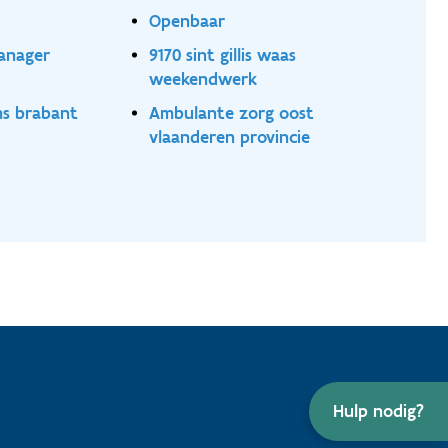
Openbaar
anager
9170 sint gillis waas
weekendwerk
ms brabant
Ambulante zorg oost
vlaanderen provincie
Hulp nodig?