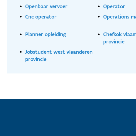
Openbaar vervoer
Operator
Cnc operator
Operations m
Planner opleiding
Chefkok vlaa
provincie
Jobstudent west vlaanderen
provincie