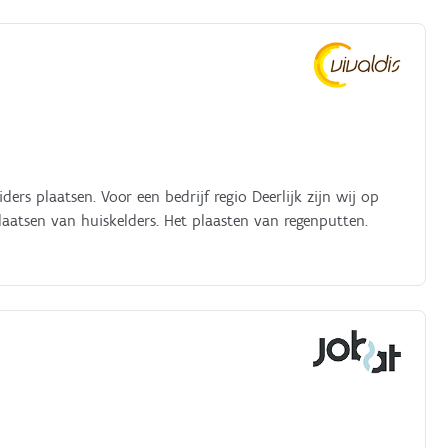
ere taken kunnen tot het takenpakket behoren op vraag
dan via westkust@absolutejobs.be
ers plaatsen. Voor een bedrijf regio Deerlijk zijn wij op
aatsen van huiskelders. Het plaasten van regenputten.