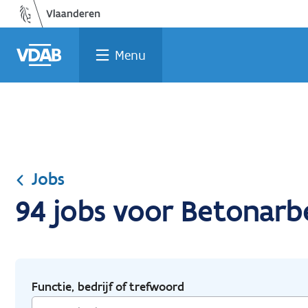
Ga
Vind
Vind
Welke
Terug
naar
een
een
job
naar
de
job
opleiding
past
home
Menu
inhoud
bij
mij?
Jobs
94 jobs voor Betonarb
Functie, bedrijf of trefwoord