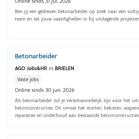
Online sinds 31 jul. 2026
Ben jij een gedreven betonarbeider op zoek naar een voltijd
team en zet jouw vaardigheden in bij uitdagende projecte
Betonarbeider
AGO Jobs&HR
in
BRIELEN
Vaste jobs
Online sinds 30 jun. 2026
Als betonarbeider zul je verantwoordelijk zijn voor het u
betonconstructies. Dit omvat het storten, bekisten, wape
reparaties en onderhoud aan bestaande betonconstructies.
ervoor te zorgen dat de betonconstructies voldoen aan de v