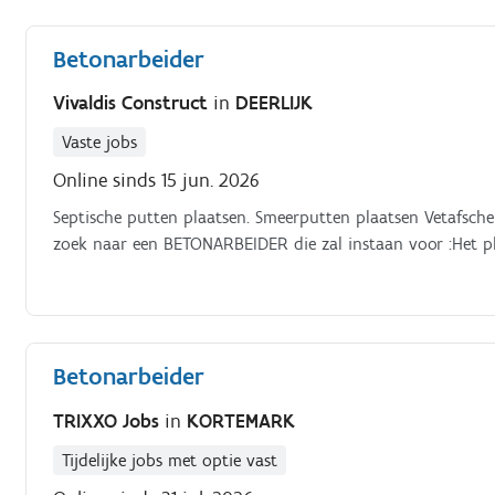
betonherstelmortel;De werkzone reinigen en opruimen;And
van de teamleader. Interesse in deze job? Contacteer ons 
Betonarbeider
Vivaldis Construct
in
DEERLIJK
Vaste jobs
Online sinds 15 jun. 2026
Septische putten plaatsen. Smeerputten plaatsen Vetafscheid
zoek naar een BETONARBEIDER die zal instaan voor :Het pl
Betonarbeider
TRIXXO Jobs
in
KORTEMARK
Tijdelijke jobs met optie vast