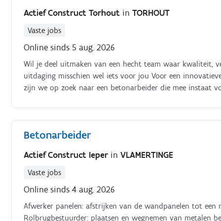
Actief Construct Torhout
in
TORHOUT
Vaste jobs
Online sinds 5 aug. 2026
Wil je deel uitmaken van een hecht team waar kwaliteit, v
uitdaging misschien wel iets voor jou Voor een innovatiev
zijn we op zoek naar een betonarbeider die mee instaat 
weegbruggen Samen met je collega's zorg je ervoor dat elk
kwaliteitsnormen wordt uitgevoerd Wat zijn jouw concrete 
Betonarbeider
Actief Construct Ieper
in
VLAMERTINGE
Vaste jobs
Online sinds 4 aug. 2026
Afwerker panelen: afstrijken van de wandpanelen tot een m
Rolbrugbestuurder: plaatsen en wegnemen van metalen be