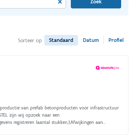
Zoek
Standaard
Datum
Profiel
Sorteer op
 de productie van prefab betonproducten voor infrastructuur
ISTEL zijn wij opzoek naar een
vens registreren (aantal stukken,);Afwijkingen aan
en aan de betonbuizen door middel van