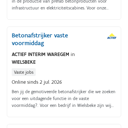
in de productie van prefab betonproducten voor
infrastructuur en elektriciteitscabines. Voor onze
klant gelegen te regio GISTEL zijn wij opzoek naar een
BOUWARBEIDER PRODUCTIE.
Betonafstrijker vaste
voormiddag
ACTIEF INTERIM WAREGEM
in
WIELSBEKE
Vaste jobs
Online sinds 2 jul. 2026
Ben jij de gemotiveerde betonafstrijker die we zoeken
voor een uitdagende functie in de vaste
voormiddag?. Voor een bedrijf in Wielsbeke zijn wij
op zoek naar gemotiveerde betonarbeiders om ons
team te versterken Als afstrijker voer je de volgende
werkzaamheden uit:. Je werkt samen met de