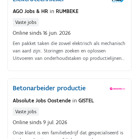
zorg je voor de coördinatie van herstellingen Toezien
AGO Jobs & HR
in
RUMBEKE
op de naleving van veiligheidsvoorschriften en zorgen
voor orde en netheid op het terrein, de stockplaats
Vaste jobs
en de magazijnen
Online sinds 16 jun. 2026
Een pakket taken die zowel elektrisch als mechanisch
van aard zijn:. Storingen zoeken en oplossen
Uitvoeren van onderhoudstaken op productielijnen
Depannages & interventies tijdens het
productieproces Uitvoeren van vormwissels op de
productielijnen Diverse metaalbewerkingen (lassen,
Betonarbeider productie
slijpen, boren, frezen en draaien)
Absolute Jobs Oostende
in
GISTEL
Vaste jobs
Online sinds 9 jul. 2026
Onze klant is een familiebedrijf dat gespecialiseerd is