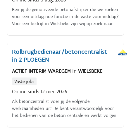
Ben jij de gemotiveerde betonafstrijker die we zoeken
voor een uitdagende functie in de vaste voormiddag?
Voor een bedrijf in Wielsbeke zijn wij op zoek naar
gemotiveerde betonarbeiders om ons team te
versterken. Als afstrijker voer je de volgende
werkzaamheden uit:je werkt samen met de centralist
Rolbrugbedienaar/betoncentralist
en bent verantwoordelijk voor het afwerken van de
in 2 PLOEGEN
gegoten mallen.je voorziet welke materialen er nodig
zijn tijdens de productie van de prefab-
ACTIEF INTERIM WAREGEM
in
WIELSBEKE
betonelementen en brengt deze aan op de juiste
plaats.je hebt oog voor de kwaliteit van het geleverde
Vaste jobs
werk.je staat in voor orde en netheid van je
Online sinds 12 mei. 2026
werkplaats.
Als betoncentralist voer jij de volgende
werkzaamheden uit:. Je bent verantwoordelijk voor
het bedienen van de beton centrale en werkt volgens
de vooropgestelde recepten per afdeling Via de
voorziene indicatoren stuur je de betonmengsels bij