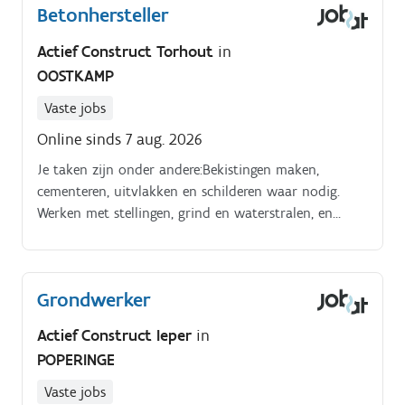
Betonhersteller
centralist en bent verantwoordelijk voor het
afwerken van de gegoten mallen je voorziet welke
Actief Construct Torhout
in
materialen er nodig zijn tijdens de productie van de
OOSTKAMP
prefab-betonelementen en brengt deze aan op de
juiste plaats je hebt oog voor de kwaliteit van het
Vaste jobs
geleverde werk je staat in voor orde en netheid van je
Online sinds 7 aug. 2026
werkplaats
Je taken zijn onder andere:Bekistingen maken,
cementeren, uitvlakken en schilderen waar nodig.
Werken met stellingen, grind en waterstralen, en
wapening behandelen. Opzetten van kleine vaste
stellingen. Uitvoeren van diverse afwerkingswerken
Grondwerker
Actief Construct Ieper
in
POPERINGE
Vaste jobs