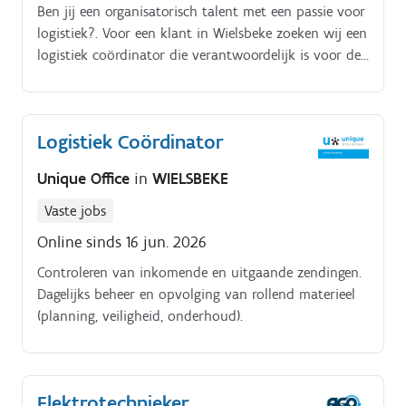
Ben jij een organisatorisch talent met een passie voor
logistiek?. Voor een klant in Wielsbeke zoeken wij een
logistiek coördinator die verantwoordelijk is voor de
logistieke processen in de stockruimte na het
productieproces Je speelt een sleutelrol in het
optimaliseren en organiseren van de logistieke flow
Logistiek Coördinator
en draagt de eindverantwoordelijkheid over
kwaliteits- en veiligheidscontroles van de uitgaande
Unique Office
in
WIELSBEKE
vrachten Je werkt nauw samen met het logistiek
team en rapporteert aan de logistiek manager Jouw
Vaste jobs
takenpakket:. Coördineren van de dagelijkse
Online sinds 16 jun. 2026
organisatie van de ladingen en toezicht houden op
Controleren van inkomende en uitgaande zendingen.
het correcte verloop hiervan Waken over een correcte
Dagelijks beheer en opvolging van rollend materieel
goederenontvangst en -uitgifte en uitvoeren van in-
(planning, veiligheid, onderhoud).
en uitgangscontroles Dagelijkse opvolging en controle
van het rollend materieel met aandacht voor
prioriteiten, veiligheid en onderhoud
Kwaliteitscontrole van de producten voor stockage
Elektrotechnieker
en uitlevering. Samen met de kwaliteitscoördinator