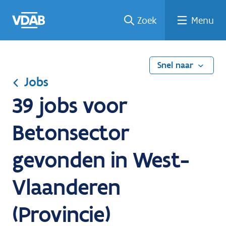
Ga
Vind
Vind
Welke
Terug
Zoek
Menu
naar
een
een
job
naar
de
job
opleiding
past
home
inhoud
bij
mij?
Snel naar
Jobs
39 jobs voor
Betonsector
gevonden in West-
Vlaanderen
(Provincie)