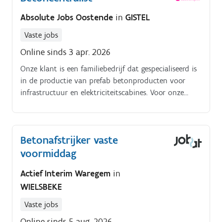
werkzaamheden vinden plaats in het atelier. Af en
Absolute Jobs Oostende
in
GISTEL
toe ga je ook mee op verplaatsing om te helpen bij
de plaatsing op locatie.
Vaste jobs
Online sinds 3 apr. 2026
Onze klant is een familiebedrijf dat gespecialiseerd is
in de productie van prefab betonproducten voor
infrastructuur en elektriciteitscabines. Voor onze
klant gelegen te regio GISTEL zijn wij opzoek naar een
BETONCENTRALIST:Betonnetten voorbereiden;Beton
gieten;Frezen, boren, zagen;Mallen inoliën en nadien
Betonafstrijker vaste
de netten, haken en wapening in de bekisting
voormiddag
plaatsen;De vorm ontkisten en de afwerking van het
product verzorgen;Werkplaats
Actief Interim Waregem
in
opruimen;Productieplan overlopen met de ploegchef.
WIELSBEKE
Interesse in deze job? Contacteer ons dan via
westkust@absolutejobs.be
Vaste jobs
Online sinds 5 aug. 2026