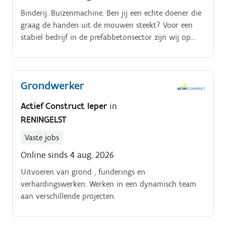
teamleader. Interesse in deze job? Contacteer ons dan
Binderij. Buizenmachine. Ben jij een echte doener die
via westkust@absolutejobs.be
graag de handen uit de mouwen steekt? Voor een
stabiel bedrijf in de prefabbetonsector zijn wij op
zoek naar een polyvalent betonarbeider om het team
te versterken Maatwerk.
Grondwerker
Actief Construct Ieper
in
RENINGELST
Vaste jobs
Online sinds 4 aug. 2026
Uitvoeren van grond , funderings en
verhardingswerken. Werken in een dynamisch team
aan verschillende projecten.