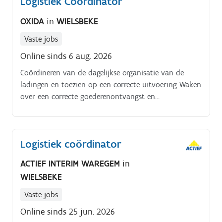
Logistiek Coördinator
OXIDA
in
WIELSBEKE
Vaste jobs
Online sinds 6 aug. 2026
Coördineren van de dagelijkse organisatie van de
ladingen en toezien op een correcte uitvoering Waken
over een correcte goederenontvangst en
goederenuitgifte, inclusief in- en uitgangscontroles
van zendingen Dagelijks opvolgen en controleren van
het rollend materieel met aandacht voor prioriteiten,
Logistiek coördinator
veiligheid en onderhoud Uitvoeren van
kwaliteitscontroles op producten vóór stockage en
ACTIEF INTERIM WAREGEM
in
uitlevering Samenwerken met de
WIELSBEKE
kwaliteitscoördinator voor de organisatie en
opvolging van herstellingen Toezien op de naleving
Vaste jobs
van veiligheidsvoorschriften, orde en netheid op het
Online sinds 25 jun. 2026
terrein, in de stockruimte en in de magazijnen