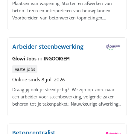
Plaatsen van wapening. Storten en afwerken van
beton. Lezen en interpreteren van bouwplannen.
Voorbereiden van betonwerken (opmetingen,
uitzetten van niveaus).
Arbeider steenbewerking
Glowi Jobs
in
INGOOIGEM
Vaste jobs
Online sinds 8 jul. 2026
Draag jij ook je steentje bij?. We zijn op zoek naar
een arbeider voor steenbewerking, volgende zaken
behoren tot je takenpakket:. Nauwkeurige afwerking
van onder andere dorpels, keukens en trappen, via
technieken zoals slijpen, verlijmen en andere
bewerkingen Werken met CNC-gestuurde machines in
Betoncentralist
onze goed uitgeruste werkplaats De meeste