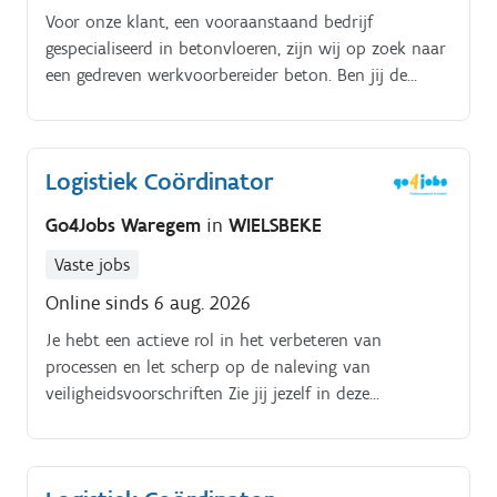
Voor onze klant, een vooraanstaand bedrijf
gespecialiseerd in betonvloeren, zijn wij op zoek naar
een gedreven werkvoorbereider beton. Ben jij de
professional die ervoor zorgt dat elke betonvloer
vlekkeloos wordt voorbereid en uitgevoerd?
Logistiek Coördinator
Go4Jobs Waregem
in
WIELSBEKE
Vaste jobs
Online sinds 6 aug. 2026
Je hebt een actieve rol in het verbeteren van
processen en let scherp op de naleving van
veiligheidsvoorschriften Zie jij jezelf in deze
verantwoordelijke rol en wil je bijdragen aan een
efficiënte logistieke flow? Solliciteer snel en ontdek
wat deze job jou kan bieden!