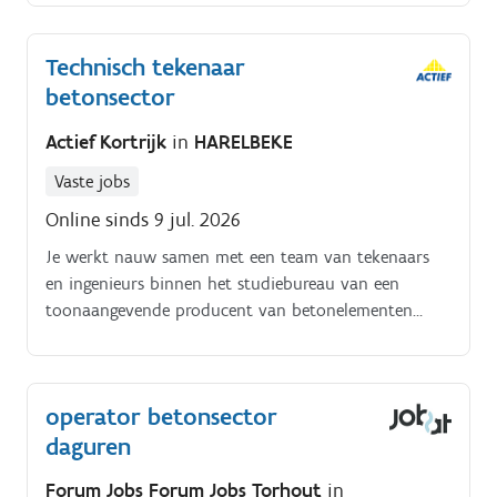
herstellingen van diverse machines Taken. Je voert
herstellingen en preventief onderhoud uit aan
Technisch tekenaar
machines en installaties binnen de betonsector Je
betonsector
spoort storingen op en lost deze efficiënt en
duurzaam op om stilstand tot een minimum te
Actief Kortrijk
in
HARELBEKE
beperken Je denkt actief mee na over verbeteringen
en zorgt voor een vlotte werking van het
Vaste jobs
machinepark
Online sinds 9 jul. 2026
Je werkt nauw samen met een team van tekenaars
en ingenieurs binnen het studiebureau van een
toonaangevende producent van betonelementen
(zoals gewelven, prédallen en T‑balken)
operator betonsector
daguren
Forum Jobs Forum Jobs Torhout
in