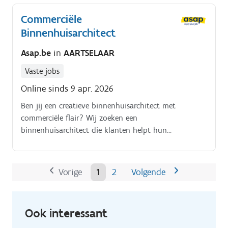
verder mede op tijdens de uitvoering in samenspraak
Commerciële
met de projectleider tot een ideale geslaagde
winkelconcept en een tevreden klant.
Binnenhuisarchitect
Asap.be
in
AARTSELAAR
Vaste jobs
Online sinds 9 apr. 2026
Ben jij een creatieve binnenhuisarchitect met
commerciële flair? Wij zoeken een
binnenhuisarchitect die klanten helpt hun
droomkeuken te realiseren!.
Vorige
1
2
Volgende
Ook interessant