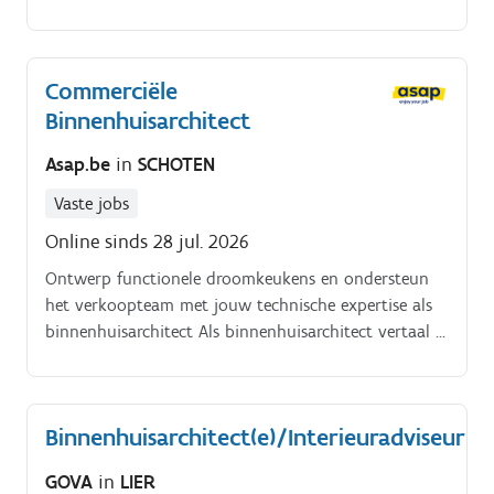
droomkeuken te realiseren!.
Commerciële
Binnenhuisarchitect
Asap.be
in
SCHOTEN
Vaste jobs
Online sinds 28 jul. 2026
Ontwerp functionele droomkeukens en ondersteun
het verkoopteam met jouw technische expertise als
binnenhuisarchitect Als binnenhuisarchitect vertaal je
creatieve ideeën naar concrete keukenontwerpen en
begeleid je klanten bij het realiseren van hun ideale
keuken. Je ondersteunt het verkoopteam met
Binnenhuisarchitect(e)/Interieuradviseur
technische kennis, volgt dossiers nauwgezet op en
anticipeert op mogelijke knelpunten.
GOVA
in
LIER