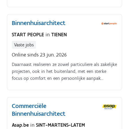
en raamdecoratiekeuzes en begeleiden het hele
proces, inclusief opmeting en installatie.
Binnenhuisarchitect
START PEOPLE
in
TIENEN
Vaste jobs
Online sinds 23 jun. 2026
Daarnaast realiseren ze zowel particuliere als zakelijke
projecten, ook in het buitenland, met een sterke
focus op comfort en een persoonlijke aanpak
Taakomschrijving. Advies geven rond interieur en
exterieurinrichting (nieuwbouw & renovatie).
Commerciële
Binnenhuisarchitect
Asap.be
in
SINT-MARTENS-LATEM