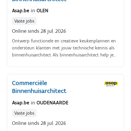
Asap.be
in
OLEN
Vaste jobs
Online sinds 28 jul. 2026
Ontwerp functionele en creatieve keukenplannen en
ondersteun klanten met jouw technische kennis als
binnenhuisarchitect Als binnenhuisarchitect help je
klanten bij het realiseren van hun droomkeuken. Je
vertaalt ideeën naar concrete ontwerpen en
ondersteunt het verkoopteam met technische
Commerciële
expertise.
Binnenhuisarchitect
Asap.be
in
OUDENAARDE
Vaste jobs
Online sinds 28 jul. 2026