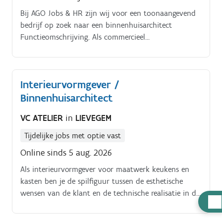
Bij AGO Jobs & HR zijn wij voor een toonaangevend
bedrijf op zoek naar een binnenhuisarchitect
Functieomschrijving. Als commercieel
binnenhuisarchitect zet je de dromen van onze
klanten (slagers, bakkers, , voedingswinkels, traiteurs,
vishandels,.) om in een concreet keurig ontwerp Je
Interieurvormgever /
kan vooral in eerste instantie luisteren naar de klant
Binnenhuisarchitect
-die voor ons centraal staat- en kan je je inleven in
hun wensen waarbij je Uw creativiteit ten volle tot
VC ATELIER
in
LIEVEGEM
recht laat komen in het ontwerpen van hun concept
Je overlegt vervolgens met klant en projectleider het
Tijdelijke jobs met optie vast
ontwerp, de gewenste materiaalkeuze, design, Je staat
Online sinds 5 aug. 2026
in voor het ontwerpen en uittekenen van de
volledige winkelinstallatie (via Vectorworks) ; dit van
Als interieurvormgever voor maatwerk keukens en
voorontwerp tot uitvoeringsplan en doet tussendoor
kasten ben je de spilfiguur tussen de esthetische
het nodige overleg met onze klant in samenspraak
wensen van de klant en de technische realisatie in de
Hulp
met onze projectleider waarmee je ook nauw
werkplaats Ontwerpen en uittekenen van kasten en
nodi
communiceert. Je volgt uiteraard ook het project
keukens op maat. Uitrekenen van offertes.