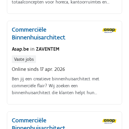
totaalconcepten voor horeca, kantoorruimtes en
particuliere klanten Opmaak van plannen, 2D/3D
visualisaties en moodboards Kiezen van materialen,
kleuren en afwerkingen in lijn met de visie van de
Commerciële
klant Contact met klanten, aannemers en leveranciers
Binnenhuisarchitect
Projectopvolging van A tot Z.
Asap.be
in
ZAVENTEM
Vaste jobs
Online sinds 17 apr. 2026
Ben jij een creatieve binnenhuisarchitect met
commerciële flair? Wij zoeken een
binnenhuisarchitect die klanten helpt hun
droomkeuken te realiseren!.
Commerciële
Binnenhuisarchitect