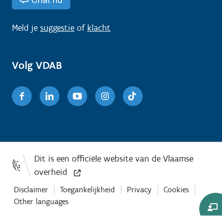
Meld je
suggestie
of
klacht
Volg VDAB
Facebook
Linkedin
Youtube
Instagram
TikTok
Disclaimer
Toegankelijkheid
Privacy
Cookies
Other languages
Co-
Browse