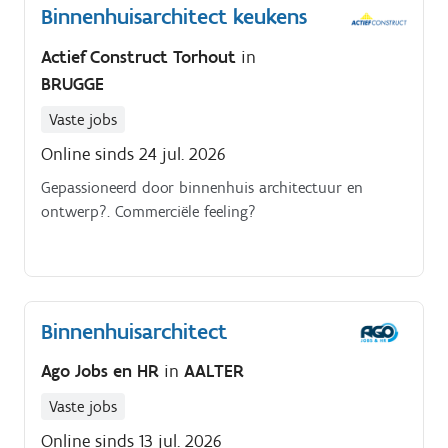
Binnenhuisarchitect keukens
biedt technische ondersteuning aan het
verkoopteam.
Actief Construct Torhout
in
BRUGGE
Vaste jobs
Online sinds 24 jul. 2026
Gepassioneerd door binnenhuis architectuur en
ontwerp?. Commerciële feeling?
Binnenhuisarchitect
Ago Jobs en HR
in
AALTER
Vaste jobs
Online sinds 13 jul. 2026