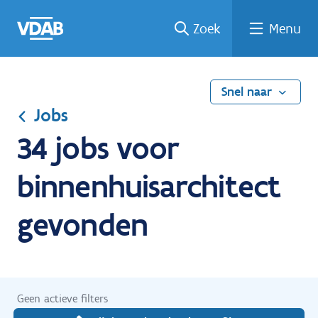
Ga
Vind
Vind
Welke
Terug
Zoek
Menu
naar
een
een
job
naar
de
job
opleiding
past
home
inhoud
bij
mij?
Snel naar
Jobs
34 jobs voor
binnenhuisarchitect
gevonden
Geen actieve filters