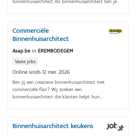
binnenhuisarchitect Als binnenhuisarchitect ben je
verantwoordelijk voor het vertalen van creatieve
ideeën naar concrete keukenontwerpen. Je
ondersteunt het verkoopteam met je vakkennis en
Commerciële
zorgt voor een nauwgezette opvolging van dossiers.
Binnenhuisarchitect
Asap.be
in
EREMBODEGEM
Vaste jobs
Online sinds 12 mei. 2026
Ben jij een creatieve binnenhuisarchitect met
commerciële flair? Wij zoeken een
binnenhuisarchitect die klanten helpt hun
droomkeuken te realiseren!.
Binnenhuisarchitect keukens