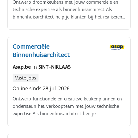
Ontwerp droomkeukens met jouw commerciële en
technische expertise als binnenhuisarchitect Als
binnenhuisarchitect help je klanten bij het realiseren
van hun ideale keuken. Je vertaalt creatieve ideeën
naar concrete ontwerpen en ondersteunt het
verkoopteam met vakkennis.
Commerciële
Binnenhuisarchitect
Asap.be
in
SINT-NIKLAAS
Vaste jobs
Online sinds 28 jul. 2026
Ontwerp functionele en creatieve keukenplannen en
ondersteun het verkoopteam met jouw technische
expertise Als binnenhuisarchitect ben je
verantwoordelijk voor het ontwerpen van
droomkeukens die aansluiten bij de wensen van de
klant. Je vertaalt ideeën naar concrete plannen en