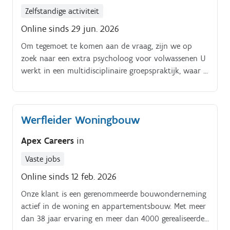
Zelfstandige activiteit
Online sinds 29 jun. 2026
Om tegemoet te komen aan de vraag, zijn we op
zoek naar een extra psycholoog voor volwassenen U
werkt in een multidisciplinaire groepspraktijk, waar u
tijdens een of meerdere dagdelen cliënten ambulant
begeleidt. De (korte) band tussen huisarts - patiënt en
uzelf, biedt ons inziens meerwaarde voor alle partijen
Werfleider Woningbouw
Cliënten bieden zich aan met diverse klachten en
komen vanuit de 4 huisartsen maar ook rechtstreeks
Apex Careers
in
via online boekingen in uw agenda Je kan zelfstandig
werken maar er is ook overleg mogelijk.
Vaste jobs
Online sinds 12 feb. 2026
Onze klant is een gerenommeerde bouwonderneming
actief in de woning en appartementsbouw. Met meer
dan 38 jaar ervaring en meer dan 4000 gerealiseerde