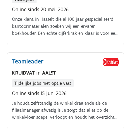
Online sinds 20 mei. 2026
Onze klant in Hasselt die al 100 jaar gespecialiseerd
kantoormaterialen zoeken wij een ervaren
boekhouder. Een echte cijferkrak en klaar is voor een
nieuwe uitdaging met véél verantwoordelijkheid!
Teamleader
KRUIDVAT
in
AALST
Tijdelijke jobs met optie vast
Online sinds 15 jun. 2026
Je houdt zelfstandig de winkel draaiende als de
filiaalmanager afwezig is Je zorgt dat alles op de
winkelvloer soepel verloopt en houdt het overzicht
Je stuurt je collega's aan en helpt hen om de beste