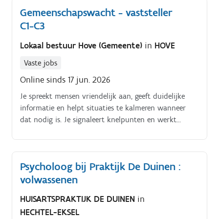
administratief medewerker. Samen met de
Gemeenschapswacht - vaststeller
hoofdverantwoordelijke beheer je het magazijn van
C1-C3
wisselstukken, uitrusting en machines en volg je de
volledige administratieve en logistieke flow op: van
Lokaal bestuur Hove (Gemeente)
in
HOVE
aanvraag tot levering. Ook wanneer je vandaag goed
zit, kan deze functie interessant zijn als je meer
Vaste jobs
afwisseling, verantwoordelijkheid of technisch
Online sinds 17 jun. 2026
klantencontact zoekt.
Je spreekt mensen vriendelijk aan, geeft duidelijke
informatie en helpt situaties te kalmeren wanneer
dat nodig is. Je signaleert knelpunten en werkt
samen met collega’s, inwoners, verenigingen en lokale
diensten om de leefbaarheid in de gemeente te
versterken Daarnaast hou je toezicht op de naleving
Psycholoog bij Praktijk De Duinen :
van het politiereglement en voer je controles uit op
volwassenen
verschillende locaties en tijdens evenementen.
HUISARTSPRAKTIJK DE DUINEN
in
HECHTEL-EKSEL