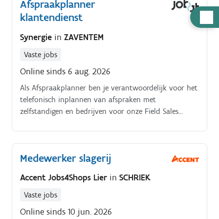
Afspraakplanner
Hulp
klantendienst
nodig
Synergie
in
ZAVENTEM
Vaste jobs
Online sinds 6 aug. 2026
Als Afspraakplanner ben je verantwoordelijk voor het
telefonisch inplannen van afspraken met
zelfstandigen en bedrijven voor onze Field Sales
Account Managers. Dankzij een geautomatiseerd
systeem dat klanten initieert, verschijnt er
automatisch een script dat u tijdens het gesprek kunt
Medewerker slagerij
volgen.
Accent Jobs4Shops Lier
in
SCHRIEK
Vaste jobs
Online sinds 10 jun. 2026