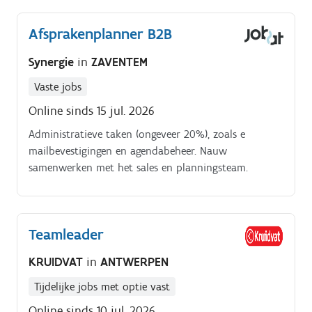
service te bieden Je zorgt voor een nette en
aantrekkelijke winkel waar klanten graag
Afsprakenplanner B2B
terugkomen Je pakt commerciële kansen en denkt
mee over verbeteringen
Synergie
in
ZAVENTEM
Vaste jobs
Online sinds 15 jul. 2026
Administratieve taken (ongeveer 20%), zoals e
mailbevestigingen en agendabeheer. Nauw
samenwerken met het sales en planningsteam.
Teamleader
KRUIDVAT
in
ANTWERPEN
Tijdelijke jobs met optie vast
Online sinds 10 jul. 2026