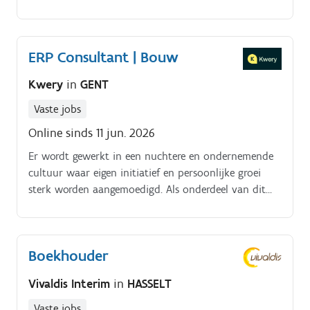
online meetings.
ERP Consultant | Bouw
Kwery
in
GENT
Vaste jobs
Online sinds 11 jun. 2026
Er wordt gewerkt in een nuchtere en ondernemende
cultuur waar eigen initiatief en persoonlijke groei
sterk worden aangemoedigd. Als onderdeel van dit
team draagt men direct bij aan de efficiëntie van
klanten door complexe datastromen om te zetten in
werkbare, toekomstbestendige oplossingen.
Boekhouder
Vivaldis Interim
in
HASSELT
Vaste jobs