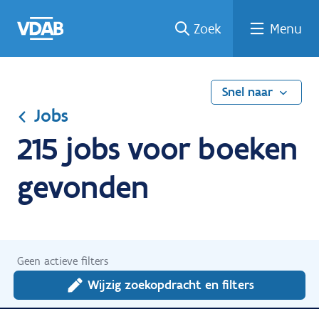
Ga
Vind
Vind
Welke
Terug
Zoek
Menu
naar
een
een
job
naar
de
job
opleiding
past
home
inhoud
bij
mij?
Snel naar
Jobs
215 jobs voor boeken
gevonden
Geen actieve filters
Wijzig zoekopdracht en filters