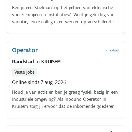
Ben jij een 'stielman' op het gebied van elektrische
voorzieningen en installaties?. Word je gelukkig van
variatie, leuke collega's en werken op verschillende
plaatsen?.
Operator
Randstad
in
KRUISEM
Vaste jobs
Online sinds 7 aug. 2026
Houd je van actie en ben je graag fysiek bezig in een
industriële omgeving? Als Inbound Operator in
Kruisem zorg jij ervoor dat de inkomende goederen
vlot en veilig hun plek vinden. Je bent een onmisbare
schakel in het proces, zodat de productie altijd op
volle toeren kan blijven draaien. VG 458/BUOSAP