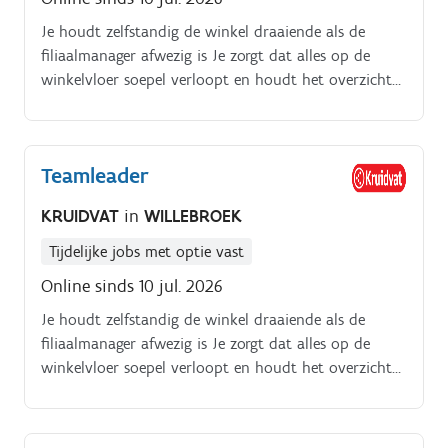
Je houdt zelfstandig de winkel draaiende als de
filiaalmanager afwezig is Je zorgt dat alles op de
winkelvloer soepel verloopt en houdt het overzicht
Je stuurt je collega's aan en helpt hen om de beste
service te bieden Je zorgt voor een nette en
aantrekkelijke winkel waar klanten graag
Teamleader
terugkomen Je pakt commerciële kansen en denkt
mee over verbeteringen
KRUIDVAT
in
WILLEBROEK
Tijdelijke jobs met optie vast
Online sinds 10 jul. 2026
Je houdt zelfstandig de winkel draaiende als de
filiaalmanager afwezig is Je zorgt dat alles op de
winkelvloer soepel verloopt en houdt het overzicht
Je stuurt je collega's aan en helpt hen om de beste
service te bieden Je zorgt voor een nette en
aantrekkelijke winkel waar klanten graag