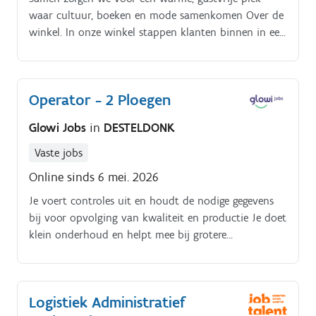
waar cultuur, boeken en mode samenkomen Over de
winkel. In onze winkel stappen klanten binnen in een
wereld van Oosterse en Arabische literatuur, boeken,
stijlvolle kleding en unieke accessoires.
Operator - 2 Ploegen
Glowi Jobs
in
DESTELDONK
Vaste jobs
Online sinds 6 mei. 2026
Je voert controles uit en houdt de nodige gegevens
bij voor opvolging van kwaliteit en productie Je doet
klein onderhoud en helpt mee bij grotere
onderhoudswerken Je denkt actief mee na over hoe
we het proces nog beter en veiliger kunnen maken
Ben jij de operator die we zoeken?. Stuur dan jouw
Logistiek Administratief
cv naar gent.jobs@glowi.be of bel naar 09.274.79.99.