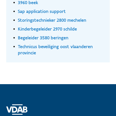
3960 beek
Sap application support
Storingstechnieker 2800 mechelen
Kinderbegeleider 2970 schilde
Begeleider 3580 beringen
Technicus beveiliging oost vlaanderen
provincie