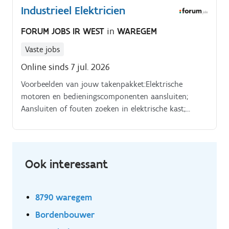
Industrieel Elektricien
voorzien- Elektrisch plan lezen- Verdeelborden
aansluiten
FORUM JOBS IR WEST
in
WAREGEM
Vaste jobs
Online sinds 7 jul. 2026
Voorbeelden van jouw takenpakket:Elektrische
motoren en bedieningscomponenten aansluiten;
Aansluiten of fouten zoeken in elektrische kast;
Sensoren, frequentieregelaars, schakelaars, vervangen;
Fouten opsporen & ontstoren PLC programma;
Kableren en aansluiten nieuwe machines;
Ook interessant
8790 waregem
Bordenbouwer