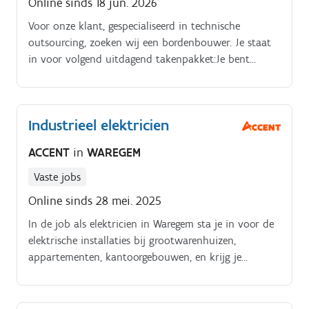
Online sinds 18 jun. 2026
Voor onze klant, gespecialiseerd in technische
outsourcing, zoeken wij een bordenbouwer. Je staat
in voor volgend uitdagend takenpakket:Je bent
verantwoordelijk voor de opbouw en kablage van
elektrische stuur en regelborden.
Industrieel elektricien
ACCENT
in
WAREGEM
Vaste jobs
Online sinds 28 mei. 2025
In de job als elektricien in Waregem sta je in voor de
elektrische installaties bij grootwarenhuizen,
appartementen, kantoorgebouwen, en krijg je
volgende taken toegewezen:- Kabelgoten plaatsen en
verschillende kabels (netwerk-, vermogen-,) trekken-
Stopcontacten, verlichtingsaramaturen, schakelaars,