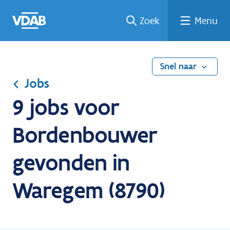
Ga
Vind
Vind
Welke
Terug
Zoek
Menu
naar
een
een
job
naar
de
job
opleiding
past
home
inhoud
bij
mij?
Snel naar
Jobs
9 jobs voor
Bordenbouwer
gevonden in
Waregem (8790)