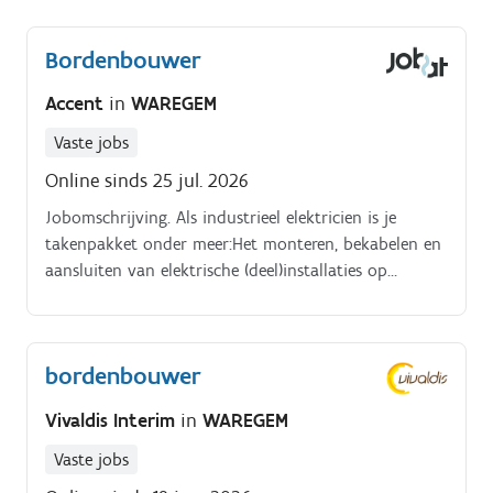
elektrische componenten. Het uitvoeren van
herstellingen aan onderdelen in het atelier. Je werkt
Bordenbouwer
zorgvuldig, met oog voor kwaliteit en veiligheid, en
draagt bij aan een feilloze oplevering van elk project.
Accent
in
WAREGEM
Vaste jobs
Online sinds 25 jul. 2026
Jobomschrijving. Als industrieel elektricien is je
takenpakket onder meer:Het monteren, bekabelen en
aansluiten van elektrische (deel)installaties op
verschillende werven.
bordenbouwer
Vivaldis Interim
in
WAREGEM
Vaste jobs