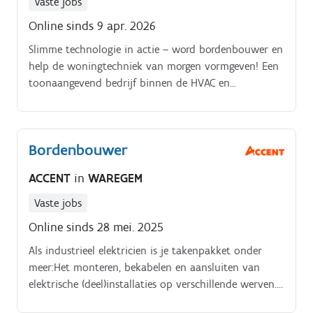
Vaste jobs
Online sinds 9 apr. 2026
Slimme technologie in actie – word bordenbouwer en
help de woningtechniek van morgen vormgeven! Een
toonaangevend bedrijf binnen de HVAC en
elektriciteitssector, gespecialiseerd in geïntegreerde
totaaloplossingen voor woningtechnieken, is op zoek
naar versterking.
Bordenbouwer
ACCENT
in
WAREGEM
Vaste jobs
Online sinds 28 mei. 2025
Als industrieel elektricien is je takenpakket onder
meer:Het monteren, bekabelen en aansluiten van
elektrische (deel)installaties op verschillende werven.
Het installeren van schakelkasten en diverse