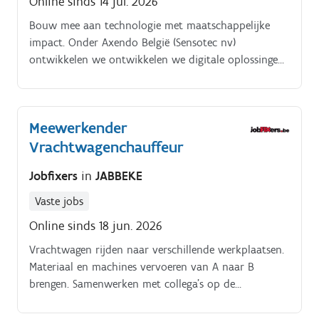
Online sinds 14 jul. 2026
Bouw mee aan technologie met maatschappelijke
impact. Onder Axendo België (Sensotec nv)
ontwikkelen we ontwikkelen we digitale oplossingen
die dagelijks worden gebruikt door scholen,
overheden, zorgorganisaties en maatschappelijke
instellingen in binnen en buitenland.
Meewerkender
Vrachtwagenchauffeur
Jobfixers
in
JABBEKE
Vaste jobs
Online sinds 18 jun. 2026
Vrachtwagen rijden naar verschillende werkplaatsen.
Materiaal en machines vervoeren van A naar B
brengen. Samenwerken met collega's op de
bouwplaats teamwork is belangrijk!. Zorgen dat je
vrachtwagen proper en veilig blijft.