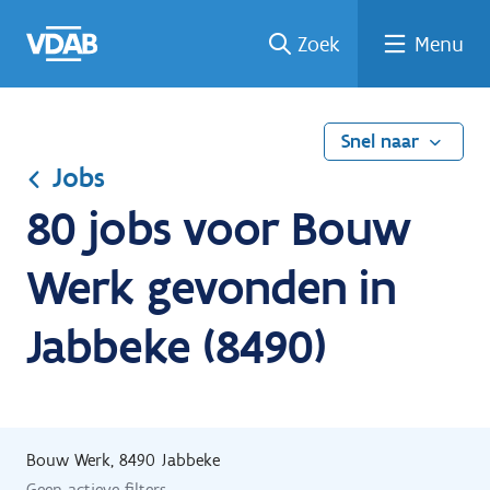
Ga
Vind
Vind
Welke
Terug
Zoek
Menu
naar
een
een
job
naar
de
job
opleiding
past
home
inhoud
bij
mij?
Snel naar
Jobs
80 jobs voor Bouw
Werk gevonden in
Jabbeke (8490)
Bouw Werk, 8490 Jabbeke
Geen actieve filters