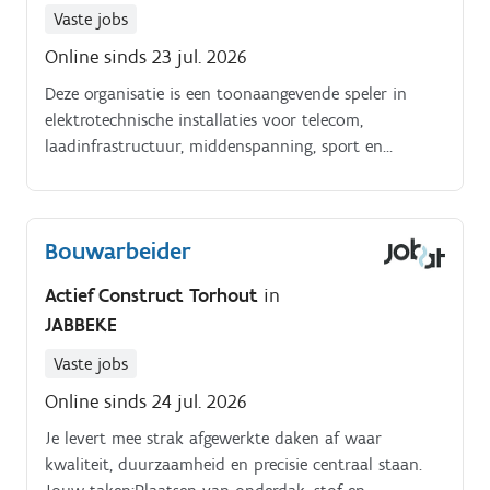
kans om door te groeien binnen ons bedrijf.
Vaste jobs
Online sinds 23 jul. 2026
Deze organisatie is een toonaangevende speler in
elektrotechnische installaties voor telecom,
laadinfrastructuur, middenspanning, sport en
projectverlichting en openbare verlichting. Met bijna
100 jaar ervaring is het familiebedrijf uitgegroeid tot
een sterke groep met 250 medewerkers en 8
Bouwarbeider
vestigingen in België en Noord Frankrijk.
Actief Construct Torhout
in
JABBEKE
Vaste jobs
Online sinds 24 jul. 2026
Je levert mee strak afgewerkte daken af waar
kwaliteit, duurzaamheid en precisie centraal staan.