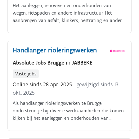
Het aanleggen, renoveren en onderhouden van
wegen, fietspaden en andere infrastructuur Het
aanbrengen van asfalt, klinkers, bestrating en andere
materialen Het uitvoeren van graaf- en
grondwerkzaamheden, bijvoorbeeld voor de aanleg
van funderingen, rioleringen en kabels Het verhelpen
Handlanger rioleringswerken
van schade aan verhardingen, zoals het vervangen
van beschadigde bestrating en het herstellen van
Absolute Jobs Brugge
in
JABBEKE
asfaltwegen Het voorbereiden en opruimen van de
werkplek, zorgen voor een veilige werkomgeving Het
Vaste jobs
bedienen van machines zoals asfaltwalsen,
Online sinds 28 apr. 2025
- gewijzigd sinds 13
graafmachines en trilstampers Het uitvoeren van
okt. 2025
kwaliteitscontroles en het naleven van de veiligheids-
en milieuvoorschriften Het uitvoeren van kleine
Als handlanger rioleringswerken te Brugge
onderhoudswerkzaamheden aan gereedschappen en
ondersteun je bij diverse werkzaamheden die komen
machines
kijken bij het aanleggen en onderhouden van
rioleringssystemen. Je werkt samen met een team van
vakmensen en zorgt ervoor dat projecten efficiënt en