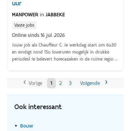
uur
MANPOWER
in
JABBEKE
Vaste jobs
Online sinds 16 jul. 2026
Jouw job als Chauffeur C. Je werkdag start om 6u30
en eindigt rond 15u (overuren mogelijk in drukke
periodes) Je belevert horecazaken in de ruime regio Je
zorgt voor het veilig lossen van kratten en vaten,
vaak in kelders of drankruimtes Je registreert
leveringen en aftekeningen via een tablet
Vorige
1
2
3
Volgende
Ook interessant
Bouw