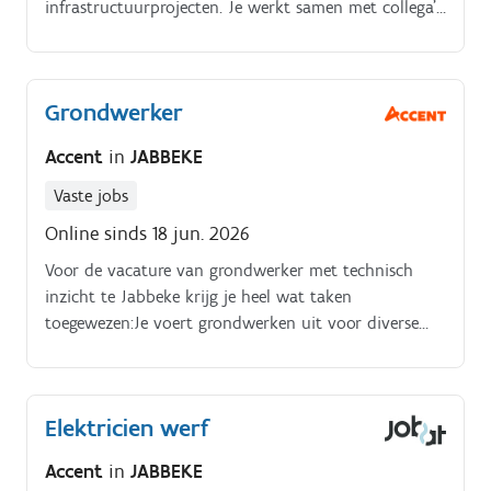
infrastructuurprojecten. Je werkt samen met collega's
die elkaar ondersteunen en kennis delen.
Grondwerker
Accent
in
JABBEKE
Vaste jobs
Online sinds 18 jun. 2026
Voor de vacature van grondwerker met technisch
inzicht te Jabbeke krijg je heel wat taken
toegewezen:Je voert grondwerken uit voor diverse
technische projecten. Je helpt bij het plaatsen,
verplaatsen en verwijderen van
infrastructuurelementen. Je werkt mee aan
Elektricien werf
voorbereidende werken voor technische installaties
zoals openbare verlichting, telecom en
Accent
in
JABBEKE
sportverlichting. Je leert technische taken en krijgt de