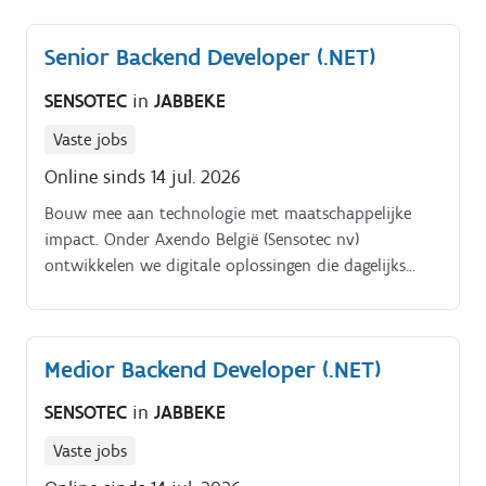
uiteenlopende elektrotechnische installaties. Samen
met een ervaren team realiseer je projecten met
Senior Backend Developer (.NET)
zichtbare impact, waarbij kwaliteit, veiligheid en
vakmanschap centraal staan Als elektricien werk je
SENSOTEC
in
JABBEKE
mee aan de installatie, aansluiting en opstart van
diverse elektrische systemen.
Vaste jobs
Online sinds 14 jul. 2026
Bouw mee aan technologie met maatschappelijke
impact. Onder Axendo België (Sensotec nv)
ontwikkelen we digitale oplossingen die dagelijks
worden gebruikt door scholen, overheden,
zorgorganisaties en maatschappelijke instellingen in
binnen en buitenland.
Medior Backend Developer (.NET)
SENSOTEC
in
JABBEKE
Vaste jobs