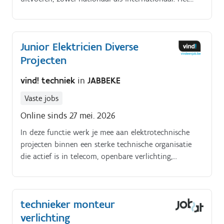
bedrijf staat bekend om zijn familiale cultuur, waarin
een persoonlijke benadering en sterk teamgevoel
centraal staan.
Junior Elektricien Diverse
Projecten
vind! techniek
in
JABBEKE
Vaste jobs
Online sinds 27 mei. 2026
In deze functie werk je mee aan elektrotechnische
projecten binnen een sterke technische organisatie
die actief is in telecom, openbare verlichting,
laadinfrastructuur en industriële elektrische
installaties. Je komt terecht in een omgeving waar
kwaliteit, veiligheid en teamwork geen slogan zijn,
technieker monteur
maar echt de manier van werken.
verlichting