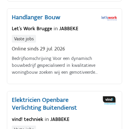
Handlanger Bouw
Let's Work Brugge
in
JABBEKE
Vaste jobs
Online sinds 29 jul. 2026
Bedrijfsomschrijving Voor een dynamisch
bouwbedrijf gespecialiseerd in kwalitatieve
woningbouw zoeken wij een gemotiveerde
handlanger bouw ter versterking van het werfteam.
Je werkt mee aan uiteenlopende projecten en
ondersteunt ervaren collega's bij ruwbouwwerken.
Elektricien Openbare
Verlichting Buitendienst
vind! techniek
in
JABBEKE