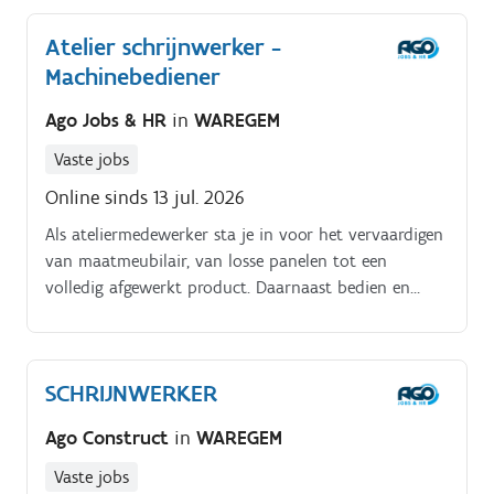
uit. Manueel werk schrikt je niet af Jouw taken.
Atelier schrijnwerker -
Intern transport van meststoffen met de
Machinebediener
bull/wiellader Vullen en lossen van bunkers
Onderhoud van de bull (controle olie, koelvloeistof
Ago Jobs & HR
in
WAREGEM
en smering) Reinigen van de productieomgeving,
installaties en machines Onderhouds- en
Vaste jobs
opruimwerkzaamheden binnen de site
Online sinds 13 jul. 2026
Als ateliermedewerker sta je in voor het vervaardigen
van maatmeubilair, van losse panelen tot een
volledig afgewerkt product. Daarnaast bedien en
stuur je enkele dagen per week verschillende
houtbewerkingsmachines aan, zoals een opdeelzaag
of CNC machines.
SCHRIJNWERKER
Ago Construct
in
WAREGEM
Vaste jobs