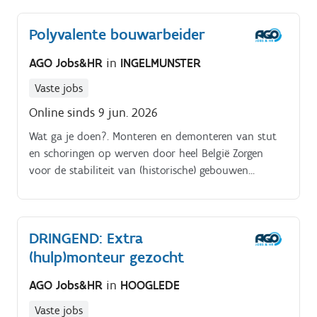
Polyvalente bouwarbeider
AGO Jobs&HR
in
INGELMUNSTER
Vaste jobs
Online sinds 9 jun. 2026
Wat ga je doen?. Monteren en demonteren van stut
en schoringen op werven door heel België Zorgen
voor de stabiliteit van (historische) gebouwen
Meewerken aan het op en afbouwen van tijdelijke
stellingen Samenwerken met een gemotiveerd team
van collega's Over het bedrijf.
DRINGEND: Extra
(hulp)monteur gezocht
AGO Jobs&HR
in
HOOGLEDE
Vaste jobs