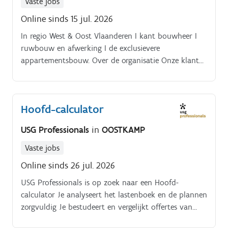
Vaste jobs
blijft
Online sinds 15 jul. 2026
In regio West & Oost Vlaanderen I kant bouwheer I
ruwbouw en afwerking I de exclusievere
appartementsbouw. Over de organisatie Onze klant
kent weinig verloop in personeel; m.a.w. Projectleider
appartementsbouw d.m.v. onderaannemers I vnl.
Hoofd-calculator
USG Professionals
in
OOSTKAMP
Vaste jobs
Online sinds 26 jul. 2026
USG Professionals is op zoek naar een Hoofd-
calculator Je analyseert het lastenboek en de plannen
zorgvuldig Je bestudeert en vergelijkt offertes van
leveranciers en onderaannemers voor aanbestedingen