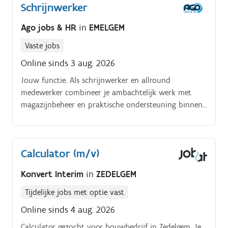
Schrijnwerker
Ago jobs & HR
in
EMELGEM
Vaste jobs
Online sinds 3 aug. 2026
Jouw functie. Als schrijnwerker en allround
medewerker combineer je ambachtelijk werk met
magazijnbeheer en praktische ondersteuning binnen
het atelier Je maakt manueel houten karkassen
(zonder CNC-gestuurde machines) Je voert diverse
schrijnwerkopdrachten uit met oog voor detail en
Calculator (m/v)
kwaliteit Je helpt bij het organiseren en beheren van
het magazijn Je neemt initiatief en ziet werk Je
Konvert Interim
in
ZEDELGEM
springt bij waar nodig als echte “manusje-van-alles”.
Tijdelijke jobs met optie vast
Online sinds 4 aug. 2026
Calculator gezocht voor bouwbedrijf in Zedelgem. Je