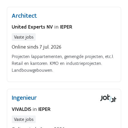
Je maakt offertes op voor zowel openbare als privé-
aanbestedingen Je zorgt voor de overdracht van het
Architect
dossier naar de uitvoeringsfase in nauwe
samenwerking met de projectleider
United Experts NV
in
IEPER
Vaste jobs
Online sinds 7 jul. 2026
Projecten (appartementen, gemengde projecten, etc.).
Retail en kantoren. KMO en industrieprojecten.
Landbouwgebouwen.
Ingenieur
VIVALDIS
in
IEPER
Vaste jobs