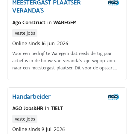
MEESTERGAST PLAATSER
VERANDA'S
Ago Construct
in
WAREGEM
Vaste jobs
Online sinds 16 jun. 2026
Voor een bedrijf te Waregem dat reeds dertig jaar
actief is in de bouw van veranda's zijn wij op zoek
naar een meestergast plaatser. Dit voor de opstart
van een extra nieuwe ploeg. Naast het aansturen van
je team werk je mee op verschillende werven. Je bent
het aanspreekpunt van de klant en leidt alles in
Handarbeider
goede banen
AGO Jobs&HR
in
TIELT
Vaste jobs
Online sinds 9 jul. 2026