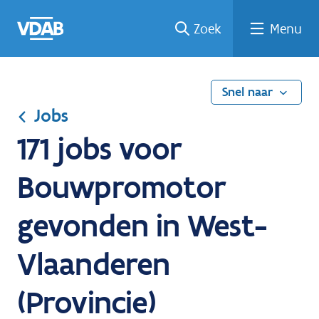
Ga
Vind
Vind
Welke
Terug
Zoek
Menu
naar
een
een
job
naar
de
job
opleiding
past
home
inhoud
bij
mij?
Snel naar
Jobs
171 jobs voor
Bouwpromotor
gevonden in West-
Vlaanderen
(Provincie)