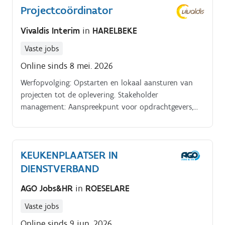
Projectcoördinator
klanten die enkel het allerbeste verwachten.
Vivaldis Interim
in
HARELBEKE
Vaste jobs
Online sinds 8 mei. 2026
Werfopvolging: Opstarten en lokaal aansturen van
projecten tot de oplevering. Stakeholder
management: Aanspreekpunt voor opdrachtgevers,
architecten en partners.
KEUKENPLAATSER IN
DIENSTVERBAND
AGO Jobs&HR
in
ROESELARE
Vaste jobs
Online sinds 9 jun. 2026