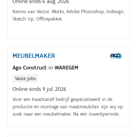
Online sinds 6 aug. 2026
Kennis van Vector. Works, Adobe Photoshop, Indesign,
Sketch Up, Officepakket.
MEUBELMAKER
Ago Construct
in
WAREGEM
Vaste jobs
Online sinds 9 jul. 2026
Voor een kwalitatief bedrijf gespecialiseerd in de
productie en montage van maatmeubilair zijn wij op
zoek naar een meubelmaker. Na een inwerkperiode
sta je in voor de productie en montage van keukens
en meubelmaatwerk in ons atelier in Waregem. Je
zorgt voor een afwerking op hoog niveau voor