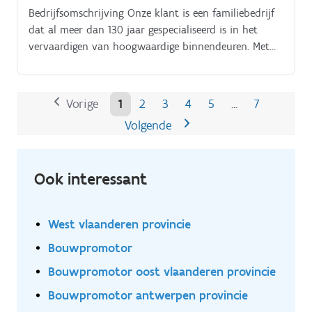
Bedrijfsomschrijving Onze klant is een familiebedrijf
dat al meer dan 130 jaar gespecialiseerd is in het
vervaardigen van hoogwaardige binnendeuren. Met
een uitgebreid assortiment, variërend van
scharnierende en schuifdeuren tot stalen en glazen
ontwerpen, combineren ze ambachtelijk
Vorige
1
2
3
4
5
7
…
vakmanschap met moderne automatisatie om
Volgende
jaarlijks meer dan 20.000 deursets te produceren.
Ook interessant
West vlaanderen provincie
Bouwpromotor
Bouwpromotor oost vlaanderen provincie
Bouwpromotor antwerpen provincie