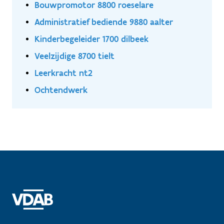
Bouwpromotor 8800 roeselare
Administratief bediende 9880 aalter
Kinderbegeleider 1700 dilbeek
Veelzijdige 8700 tielt
Leerkracht nt2
Ochtendwerk