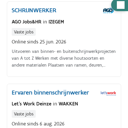
Hulp
SCHRIJNWERKER
nodig
AGO Jobs&HR
in
IZEGEM
Vaste jobs
Online sinds 25 jun. 2026
Uitvoeren van binnen- en buitenschrijnwerkprojecten
van A tot Z Werken met diverse houtsoorten en
andere materialen Plaatsen van ramen, deuren,
kozijnen, trappen en meubelstukken Bouwen van
houten constructies zoals overkappingen, terrassen
en schuttingen Lezen en interpreteren van technische
Ervaren binnenschrijnwerker
tekeningen.
Let's Work Deinze
in
WAKKEN
Vaste jobs
Online sinds 6 aug. 2026