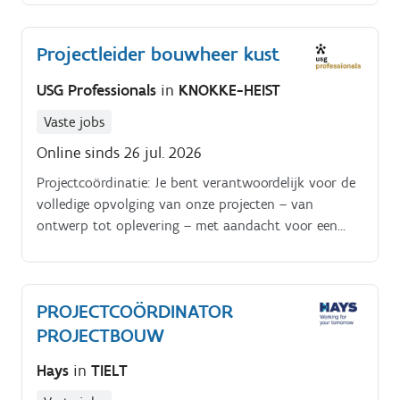
project Het project combineert nieuwbouw,
renovatie, restauratie, publieke functies, commerciële
Projectleider bouwheer kust
ruimtes en publieke omgevingsaanleg in één
geïntegreerde projectzone Jij wordt een belangrijke
USG Professionals
in
KNOKKE-HEIST
schakel tussen bouwheer, ontwerpteam, aannemer en
andere betrokken partijen Als Assistent Bouwheer sta
Vaste jobs
je dicht bij de uitvoering.
Online sinds 26 jul. 2026
Projectcoördinatie: Je bent verantwoordelijk voor de
volledige opvolging van onze projecten – van
ontwerp tot oplevering – met aandacht voor een
efficiënte planning en organisatie Kwaliteitsbewaking:
Je zorgt ervoor dat elk project voldoet aan de hoge
kwaliteitsnormen die Cam Construct nastreeft
PROJECTCOÖRDINATOR
Communicatie: Als centraal aanspreekpunt
PROJECTBOUW
onderhoud je een vlotte samenwerking met
architecten, aannemers en alle betrokken partijen
Hays
in
TIELT
Budgetbeheer: Je bewaakt de bouwkosten en zorgt
dat elk project binnen het vooropgestelde budget