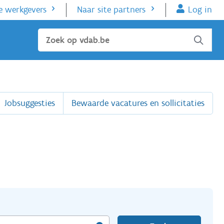
e werkgevers
Naar site partners
Log in
Sluiten
Jobsuggesties
Bewaarde vacatures en sollicitaties