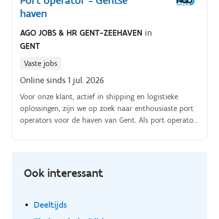
Port operator - Gentse
haven
AGO JOBS & HR GENT-ZEEHAVEN
in
GENT
Vaste jobs
Online sinds 1 jul. 2026
Voor onze klant, actief in shipping en logistieke
oplossingen, zijn we op zoek naar enthousiaste port
operators voor de haven van Gent. Als port operator
zal je zowel binnen als buitenwerk uitvoeren, als het
beheer van een breed pakket aan administratieve
taken.
Ook interessant
Deeltijds