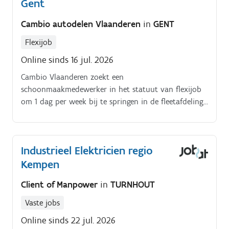
Gent
Cambio autodelen Vlaanderen
in
GENT
Flexijob
Online sinds 16 jul. 2026
Cambio Vlaanderen zoekt een
schoonmaakmedewerker in het statuut van flexijob
om 1 dag per week bij te springen in de fleetafdeling;
je staat in voor het reinigen van het interieur en
exterieur van onze deelwagens. Je zorgt ervoor dat de
auto’s er als nieuw uitzien voor de volgende
Industrieel Elektricien regio
gebruikers Het takenpakket.
Kempen
Client of Manpower
in
TURNHOUT
Vaste jobs
Online sinds 22 jul. 2026