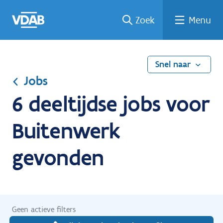
Ga
Vind
Vind
Welke
Terug
Zoek
Menu
naar
een
een
job
naar
de
job
opleiding
past
home
inhoud
bij
mij?
Snel naar
Jobs
6 deeltijdse jobs voor
Buitenwerk
gevonden
Geen actieve filters