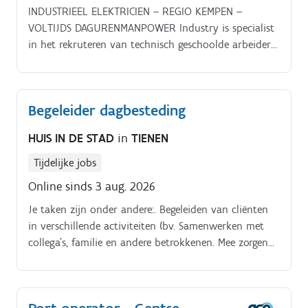
INDUSTRIEEL ELEKTRICIEN – REGIO KEMPEN –
VOLTIJDS DAGURENMANPOWER Industry is specialist
in het rekruteren van technisch geschoolde arbeiders
en bedienden. We gaan telkens voluit voor de 'Perfect
Match' tussen werkgever en sollicitant!
Begeleider dagbesteding
HUIS IN DE STAD
in
TIENEN
Tijdelijke jobs
Online sinds 3 aug. 2026
Je taken zijn onder andere:. Begeleiden van cliënten
in verschillende activiteiten (bv. Samenwerken met
collega’s, familie en andere betrokkenen. Mee zorgen
voor structuur, veiligheid en een aangename sfeer