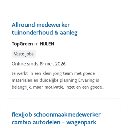
praktisch takenpakket:. Je verplaatst, reinigt en
stapelt kisten met de heftruck of verreiker Je helpt
bij het laden en lossen van materialen Je zorgt mee
Allround medewerker
voor een vlotte en georganiseerde werking op het
tuinonderhoud & aanleg
terrein Je werkt voornamelijk in de buitenlucht –
weer of geen weer!. Het werk is fysiek goed haalbaar:
TopGreen
in
NIJLEN
dankzij de machines hoef je zelf nauwelijks zwaar
werk te verrichten.
Vaste jobs
Online sinds 19 mei. 2026
Je werkt in een klein jong team met goede
materialen en duidelijke planning Ervaring is
belangrijk, maar motivatie, inzet en een goede
werkmentaliteit vinden wij even belangrijk.
flexijob schoonmaakmedewerker
cambio autodelen - wagenpark