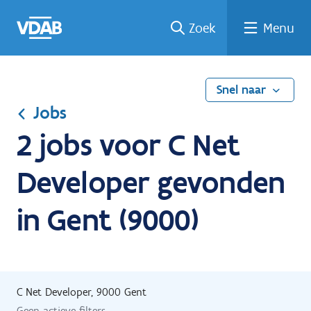
Ga
Vind
Vind
Welke
Terug
Zoek
Menu
naar
een
een
job
naar
de
job
opleiding
past
home
inhoud
bij
mij?
Snel naar
Jobs
2 jobs voor C Net
Developer gevonden
in Gent (9000)
C Net Developer, 9000 Gent
Geen actieve filters