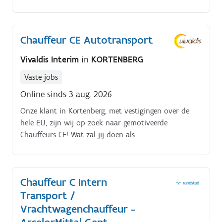
aan en afvoer van materiaal (van grond tot asfalt)
van en naar de werven (voornamelijk Antwerpen.
Chauffeur CE Autotransport
Vivaldis Interim
in
KORTENBERG
Vaste jobs
Online sinds 3 aug. 2026
Onze klant in Kortenberg, met vestigingen over de
hele EU, zijn wij op zoek naar gemotiveerde
Chauffeurs CE! Wat zal jij doen als
Vrachtwagenchauffeur? Je bent verantwoordelijk
voor het nationaal autotransport;Correct ophalen en
afleveren van voertuigen in de opgegeven
Chauffeur C Intern
gebieden;Uitvoeren van visuele controles op de
Transport /
voertuigen om eventuele schade te detecteren;Veilige
en correcte begeleiding van het laden en lossen van
Vrachtwagenchauffeur -
wagens;Je vervoert nieuwe wagens (bv. BMW) over het