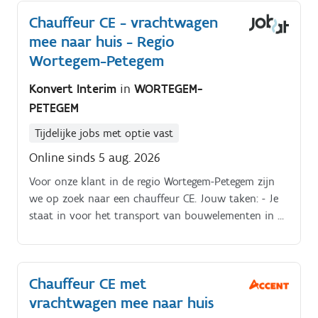
Chauffeur CE - vrachtwagen
mee naar huis - Regio
Wortegem-Petegem
Konvert Interim
in
WORTEGEM-
PETEGEM
Tijdelijke jobs met optie vast
Online sinds 5 aug. 2026
Voor onze klant in de regio Wortegem-Petegem zijn
we op zoek naar een chauffeur CE. Jouw taken: - Je
staat in voor het transport van bouwelementen in de
Benelux evenals in Noord-Frankrijk, dit in een omtrek
van ongeveer 600 km rond de firma. - De opleggers
worden in de productiebedrijven op voorhand
Chauffeur CE met
geladen en worden door de montageploegen gelost
vrachtwagen mee naar huis
op de werf. - Je rijdt zowel met diverse opleggers
zoals vlakke wagens , wandenwagens, binnenladers,