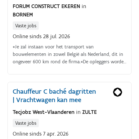
FORUM CONSTRUCT EKEREN
in
BORNEM
Vaste jobs
Online sinds 28 jul. 2026
*Je zal instaan voor het transport van
bouwelementen in zowel België als Nederland, dit in
ongeveer 600 km rond de firma.*De opleggers worden
in de productiebedrijven op voorhand geladen en
worden door de montageploegen gelost op de
werf.*Je rijdt zowel met diverse opleggers zoals
Chauffeur C baché dagritten
vlakke wagens , wandenwagens, binnenladers,
| Vrachtwagen kan mee
diepladers en uitschuifbare opleggers.
Tecjobz West-Vlaanderen
in
ZULTE
Vaste jobs
Online sinds 7 apr. 2026