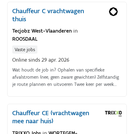
Chauffeur C vrachtwagen
thuis
Tecjobz West-Vlaanderen
in
ROOSDAAL
Vaste jobs
Online sinds 29 apr. 2026
Wat houdt de job in? Ophalen van specifieke
afvalstromen (nee, geen zware gewichten) Zelfstandig
je route plannen en uitvoeren Twee keer per week
lossen, met hulp van ons magazijnteam Ongeveer 8
uur per dag werken, maar wel met een doel Jouw
vrachtwagen mag in de week en in het weekend mee
Chauffeur CE (vrachtwagen
naar huis Je zal de expert zijn/worden in eigen regio
mee naar huis)
Vroege vogels welkom: Start je dag wanneer de stad
nog slaapt (vanaf 5 6 uur).
TRIXXO Jobs
in
WORTEGEM-