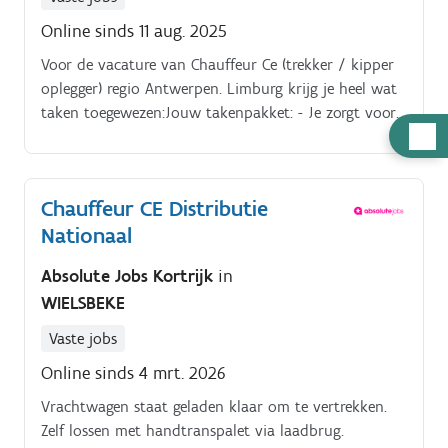
Online sinds 11 aug. 2025
Voor de vacature van Chauffeur Ce (trekker / kipper
oplegger) regio Antwerpen. Limburg krijg je heel wat
taken toegewezen:Jouw takenpakket: - Je zorgt voor
Hulp
de aan- en afvoer van materiaal (van grond tot
nodig
asfalt) van en naar de werven (voornamelijk
Antwerpen. Limburg)- Je bestuurt zelfstandig en op
Chauffeur CE Distributie
eigen verantwoordelijkheid je vrachtwagen oplegger-
Nationaal
trekker- Je bent mee verantwoordelijk voor het
basisonderhoud van het voertuig of toch het
Absolute Jobs Kortrijk
in
toezicht hierop- Je controleert maw regelmatig en
WIELSBEKE
voor vertrek de technische geschiktheid van je
voertuig- Je bent daarnaast ook verantwoordelijk
Vaste jobs
voor de nodige werkdocumenten &
Online sinds 4 mrt. 2026
boorddocumenten- Je controleert je lading, ook
tijdens het laden en lossen. (vervoeren van
Vrachtwagen staat geladen klaar om te vertrekken.
bouwmachines vrnl.)- Je houdt je strikt aan de
Zelf lossen met handtranspalet via laadbrug.