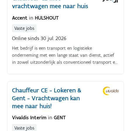
vrachtwagen mee naar huis
team in Wevelgem te versterken zijn wij op zoek naar
een chauffeur C Ben jij op je best achter het stuur en
Accent
in
HULSHOUT
haal je voldoening uit een job waarbij je elke dag
opnieuw het gezicht van het bedrijf bent naar de
Vaste jobs
klant toe?
Online sinds 30 jul. 2026
Het bedrijf is een transport en logistieke
onderneming met een lange staat van dienst, actief
in zowel uitzonderlijk als conventioneel transport en
logistieke dienstverlening. Er wordt gewerkt met een
eigen vloot en klanten in diverse sectoren over België.
Chauffeur CE - Lokeren &
Gent - Vrachtwagen kan
mee naar huis!
Vivaldis Interim
in
GENT
Vaste jobs