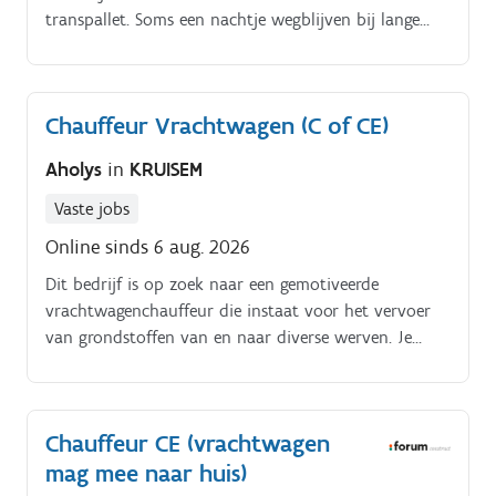
transpallet. Soms een nachtje wegblijven bij lange
ritten, maar niet noodzakelijk. Contact houden met
planning over je ritten.
Chauffeur Vrachtwagen (C of CE)
Aholys
in
KRUISEM
Vaste jobs
Online sinds 6 aug. 2026
Dit bedrijf is op zoek naar een gemotiveerde
vrachtwagenchauffeur die instaat voor het vervoer
van grondstoffen van en naar diverse werven. Je
zorgt ervoor dat alles tijdig en correct op zijn
bestemming geraakt en bent bereid om ook praktisch
de handen uit de mouwen te steken.
Chauffeur CE (vrachtwagen
mag mee naar huis)