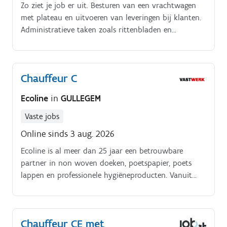
Zo ziet je job er uit. Besturen van een vrachtwagen
met plateau en uitvoeren van leveringen bij klanten.
Administratieve taken zoals rittenbladen en
transportdocumenten correct verwerken. Goede
verloning. Job optie vast.
Chauffeur C
Ecoline
in
GULLEGEM
Vaste jobs
Online sinds 3 aug. 2026
Ecoline is al meer dan 25 jaar een betrouwbare
partner in non woven doeken, poetspapier, poets
lappen en professionele hygiëneproducten. Vanuit
Wevelgem leveren we dagelijks kwaliteitsproducten
aan klanten in uiteenlopende sectoren Dankzij onze
ervaring, moderne infrastructuur en klantgerichte
Chauffeur CE met
aanpak bieden we telkens de juiste oplossing Om ons