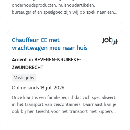
onderhoudsproducten, huishoudartikelen,
bureaugerief en speelgoed zijn wij op zoek naar een
gemotiveerde chauffeur die ons kan versterken
Jobinhoud:. Je staat in voor de distributie en levering
van onze goederen en producten naar onze klanten
Chauffeur CE met
Je werkt in alle vrijheid, gaat alleen de baan op en
vrachtwagen mee naar huis
doet een 1-10 stops per dag Je bent verantwoordelijk
voor het laden en lossen van de materialen dit
Accent
in
BEVEREN-KRUIBEKE-
gebeurt met een elektrische transpallet Je zorgt voor
ZWIJNDRECHT
een goede klantenbinding.
Vaste jobs
Online sinds 13 jul. 2026
Onze klant is een familiebedrijf dat zich specialiseert
in het transport van zeecontainers. Daarnaast kan je
ook bij hen terecht voor het transport met kippers,
uitzonderlijk vervoer, baché en kipcontainers.