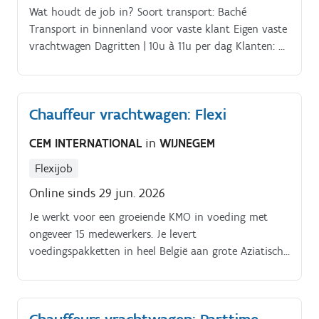
Wat houdt de job in? Soort transport: Baché
Transport in binnenland voor vaste klant Eigen vaste
vrachtwagen Dagritten | 10u à 11u per dag Klanten: 5
tot max 8 per dag Voorgeladen vertrek 5.00 7.00 uur
einde 16.00 17.00
Chauffeur vrachtwagen: Flexi
CEM INTERNATIONAL
in
WIJNEGEM
Flexijob
Online sinds 29 jun. 2026
Je werkt voor een groeiende KMO in voeding met
ongeveer 15 medewerkers. Je levert
voedingspakketten in heel België aan grote Aziatische
restaurants. Je rijdt met een prima uitgeruste wagen.