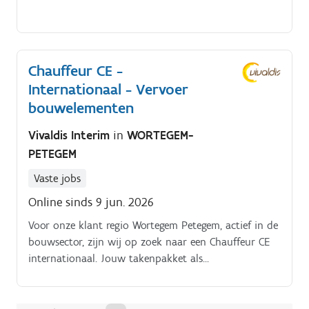
verkeersreglementen, veiligheidsrichtlijnen en aan de
verordeningen inzake rij- en rusttijden
Chauffeur CE -
Internationaal - Vervoer
bouwelementen
Vivaldis Interim
in
WORTEGEM-
PETEGEM
Vaste jobs
Online sinds 9 jun. 2026
Voor onze klant regio Wortegem Petegem, actief in de
bouwsector, zijn wij op zoek naar een Chauffeur CE
internationaal. Jouw takenpakket als
vrachtwagenchauffeur CE:Je staat in voor het
transport van bouwelementen in de Benelux evenals
in Noord Frankrijk, dit in een omtrek van ongeveer