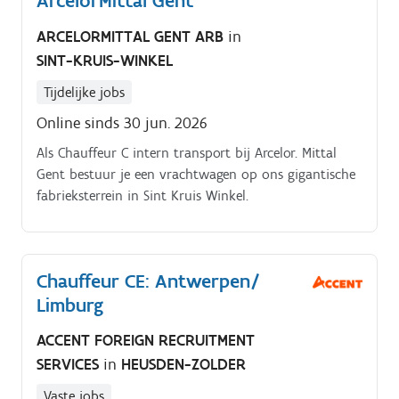
ArcelorMittal Gent
hele land, dit naar garages, autohandelaars, zelfs het
ARCELORMITTAL GENT ARB
in
autosalon!
SINT-KRUIS-WINKEL
Tijdelijke jobs
Online sinds 30 jun. 2026
Als Chauffeur C intern transport bij Arcelor. Mittal
Gent bestuur je een vrachtwagen op ons gigantische
fabrieksterrein in Sint Kruis Winkel.
Chauffeur CE: Antwerpen/
Limburg
ACCENT FOREIGN RECRUITMENT
SERVICES
in
HEUSDEN-ZOLDER
Vaste jobs