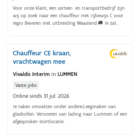
Voor onze klant, een sorteer- en transportbedrijf zijn
wij op zoek naar een chauffeur met rijbewijs C voor
regio Beveren met uitbreiding Waasland.🚚 Je zal
instaan voor transport van textielcontainers✋ 20 à
30 stops per dag👷‍♂️ Manueel laden en lossen
Chauffeur CE kraan,
vrachtwagen mee
Vivaldis Interim
in
LUMMEN
Vaste jobs
Online sinds 31 jul. 2026
Je taken omvatten onder andere:Leegmaken van
glasbollen. Vervoeren van lading naar Lummen of een
afgesproken stortlocatie.