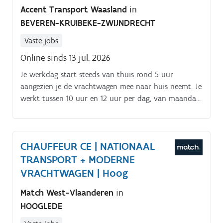
Accent Transport Waasland
in
diepladers en uitschuifbare opleggers.
BEVEREN-KRUIBEKE-ZWIJNDRECHT
Vaste jobs
Online sinds 13 jul. 2026
Je werkdag start steeds van thuis rond 5 uur
aangezien je de vrachtwagen mee naar huis neemt. Je
werkt tussen 10 uur en 12 uur per dag, van maandag
tot vrijdag.
CHAUFFEUR CE | NATIONAAL
TRANSPORT + MODERNE
VRACHTWAGEN | Hoog
Match West-Vlaanderen
in
HOOGLEDE