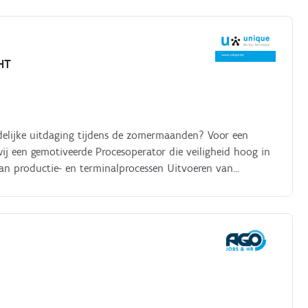
HT
jdelijke uitdaging tijdens de zomermaanden? Voor een
ij een gemotiveerde Procesoperator die veiligheid hoog in
an productie- en terminalprocessen Uitvoeren van
eren en rapporteren van afwijkingen Uitvoeren van eerste
 Correct invullen van operationele rapporten en logboeken
n veilige en efficiënte werking te garanderen Strikt
T