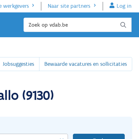
e werkgevers
Naar site partners
Log in
Sluiten
Jobsuggesties
Bewaarde vacatures en sollicitaties
llo (9130)