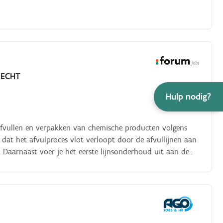
RECHT
Hulp nodig?
afvullen en verpakken van chemische producten volgens
 dat het afvulproces vlot verloopt door de afvullijnen aan
s. Daarnaast voer je het eerste lijnsonderhoud uit aan de
t je collega's om de veiligheid en kwaliteit van de
en veilige werkomgeving, waarbij je steeds de hoogste
T