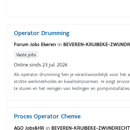
Operator Drumming
Forum Jobs Ekeren
in
BEVEREN-KRUIBEKE-ZWIJND
Vaste jobs
Online sinds 23 jul. 2026
Als operator drumming ben je verantwoordelijk voor het 
strikte werkmethodes en kwaliteitsnormen. Je zorgt ervoor
te sturen en het reinigen van leidingen en pompinstallatie
afvul- en verpakkingsinstallaties en werk je nauw samen me
processen te waarborgen. Je draagt bij aan een efficiënte 
kwaliteitsstandaarden naleeft.
Proces Operator Chemie
AGO Jobs&HR
in
BEVEREN-KRUIBEKE-ZWIJNDRECH