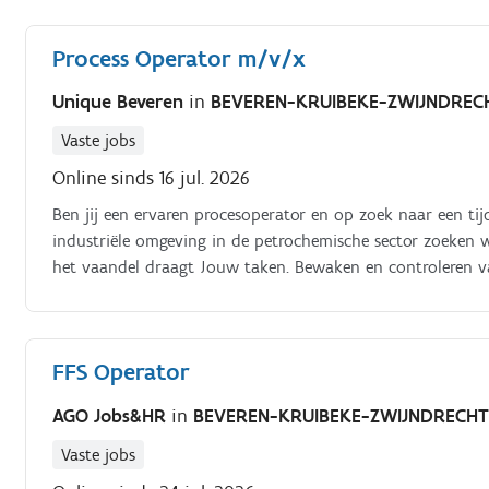
Process Operator m/v/x
Unique Beveren
in
BEVEREN-KRUIBEKE-ZWIJNDREC
Vaste jobs
Online sinds 16 jul. 2026
Ben jij een ervaren procesoperator en op zoek naar een ti
industriële omgeving in de petrochemische sector zoeken w
het vaandel draagt Jouw taken. Bewaken en controleren v
operationele rondes en inspecties op de installatie Signal
interventies bij storingen volgens de geldende procedures
Nauw samenwerken met collega's en andere afdelingen om ee
FFS Operator
naleven van veiligheids-, kwaliteits- en milieuregels
AGO Jobs&HR
in
BEVEREN-KRUIBEKE-ZWIJNDRECH
Vaste jobs