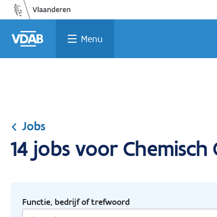
Ga
Vind
Vind
Welke
Terug
naar
een
een
job
naar
de
job
opleiding
past
home
Menu
inhoud
bij
mij?
Jobs
14 jobs voor Chemisch 
Functie, bedrijf of trefwoord