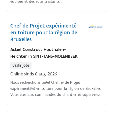
votre équipe ;Lire des plans et assurer l’implantation
équipes et des sous traitants ;.
et l’exécution correcte des ouvrages ;Contrôler la
qualité des travaux réalisés par votre équipe.
Chef de Projet expérimenté
en toiture pour la région de
Bruxelles.
Actief Construct Houthalen-
Helchter
in
SINT-JANS-MOLENBEEK
Vaste jobs
Online sinds 6 aug. 2026
Nous recherchons un(e) Chef(fe) de Projet
expérimenté(e) en toiture pour la région de Bruxelles
Vous êtes aux commandes du chantier et supervisez
l’ensemble des opérations, du début à la fin, en
mettant l’accent sur la qualité, la sécurité et la
rentabilité Vous assurez le suivi du planning,