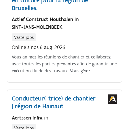
en toiture pour la région de
Bruxelles.
Actief Construct Houthalen
in
SINT-JANS-MOLENBEEK
Vaste jobs
Online sinds 6 aug. 2026
Vous animez les réunions de chantier et collaborez
avec toutes les parties prenantes afin de garantir une
exécution fluide des travaux. Vous gérez
simultanément plusieurs projets (de longue durée),
représentant un chiffre d’affaires pouvant atteindre 2
millions d’euros.
Conducteur(-trice) de chantier
| région de Hainaut
Aertssen Infra
in
Vaste jobs