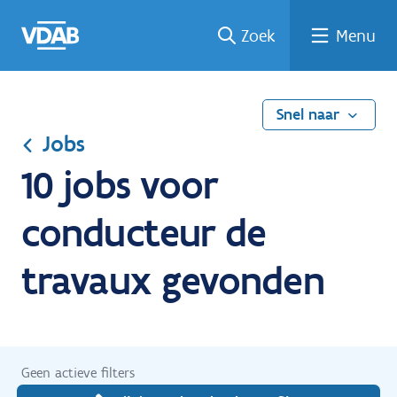
Ga
Vind
Vind
Welke
Terug
Zoek
Menu
naar
een
een
job
naar
de
job
opleiding
past
home
inhoud
bij
mij?
Snel naar
Jobs
10 jobs voor
conducteur de
travaux gevonden
Geen actieve filters