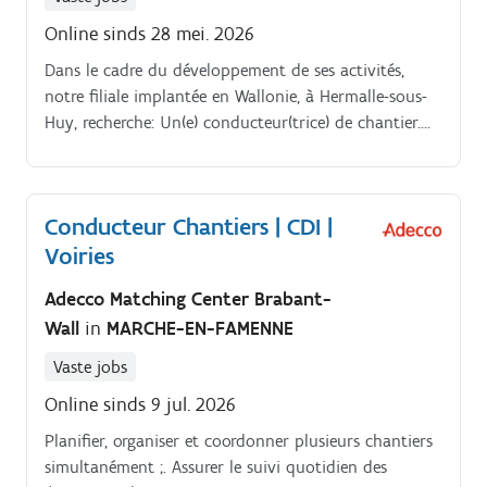
Online sinds 28 mei. 2026
Dans le cadre du développement de ses activités,
notre filiale implantée en Wallonie, à Hermalle-sous-
Huy, recherche: Un(e) conducteur(trice) de chantier.
Terrassement En tant que conducteur de chantier
spécialisé en travaux de terrassement, vous êtes
responsable de la gestion quotidienne des chantiers,
Conducteur Chantiers | CDI |
du suivi technique, de la coordination des équipes et
Voiries
du respect des délais, du budget et des normes de
sécurité. Vous jouez un rôle clé dans la réussite
Adecco Matching Center Brabant-
opérationnelle de nos projets. Vos tâches:Participer
Wall
in
MARCHE-EN-FAMENNE
activement à l’exécution et au suivi des chantiers
confiés ;Coordonner les tâches et travaux confiés en
Vaste jobs
adéquation avec le planning du chantier ;Coordonner
Online sinds 9 jul. 2026
des fournisseurs et sous-traitants ;Maintenir une
bonne relation avec les clients sur chantier ;Répartir
Planifier, organiser et coordonner plusieurs chantiers
les tâches entre les différents ouvriers qui constituent
simultanément ;. Assurer le suivi quotidien des