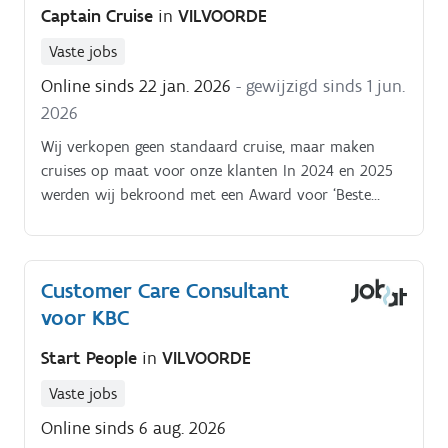
Captain Cruise
in
VILVOORDE
Vaste jobs
Online sinds 22 jan. 2026
- gewijzigd sinds 1 jun.
2026
Wij verkopen geen standaard cruise, maar maken
cruises op maat voor onze klanten In 2024 en 2025
werden wij bekroond met een Award voor ‘Beste
Cruise Agent van Nederland’ en in 2025 werden we
ook genomineerd in België! Captain Cruise bestaan
intussen bijna 20 jaar in Nederland en 3 jaar in
Customer Care Consultant
België Functie.
voor KBC
Start People
in
VILVOORDE
Vaste jobs
Online sinds 6 aug. 2026