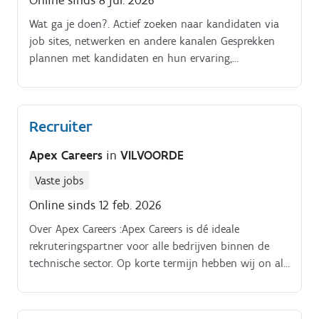
Online sinds 8 jul. 2026
Wat ga je doen?. Actief zoeken naar kandidaten via
job sites, netwerken en andere kanalen Gesprekken
plannen met kandidaten en hun ervaring,
competenties en motivatie ontdekken De juiste
vacature voorstellen en kandidaten begeleiden in hun
zoektocht naar een nieuwe job Relaties opbouwen
Recruiter
met klanten: hun noden begrijpen en advies geven
over hun personeelsplanning Administratieve
Apex Careers
in
VILVOORDE
opvolging: klant en kandidatenfiches up to date
houden, contracten en werkpostfiches in orde
Vaste jobs
brengen, vacatures posten Sales inzetten: nieuwe
Online sinds 12 feb. 2026
klanten ontdekken, overtuigen en deals sluiten
Over Apex Careers :Apex Careers is dé ideale
rekruteringspartner voor alle bedrijven binnen de
technische sector. Op korte termijn hebben wij on als
een echte sterspeler binnen de recruitment markt.