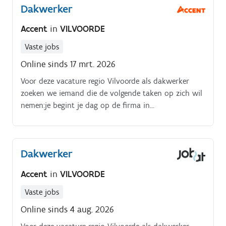
Dakwerker
Accent
in
VILVOORDE
Vaste jobs
Online sinds 17 mrt. 2026
Voor deze vacature regio Vilvoorde als dakwerker
zoeken we iemand die de volgende taken op zich wil
nemen:je begint je dag op de firma in
Vilvoorde;samen met jouw collega's vertrek je naar de
verschillende werven;deze werven zijn gelegen in de
regio Mechelen, Vilvoorde en Brussel;de grootte van
Dakwerker
jouw team is afhankelijk van de werf (soms één
collega, soms vier collega's);je begint te werken om
Accent
in
VILVOORDE
7.30 u op de werf;je voert werken uit onder leiding
van de ploegbaas;je voert dakwerken uit op hellende
Vaste jobs
daken;je voert dakwerken uit op platte daken;je bent
Online sinds 4 aug. 2026
verantwoordelijk voor het branden van roofing;je