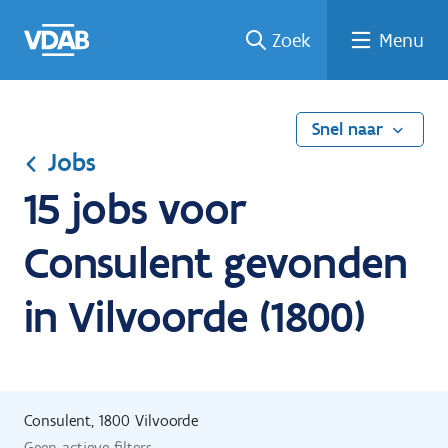
Ga
Vind
Vind
Welke
Terug
Zoek
Menu
naar
een
een
job
naar
de
job
opleiding
past
home
inhoud
bij
mij?
Snel naar
Jobs
15 jobs voor
Consulent gevonden
in Vilvoorde (1800)
Consulent, 1800 Vilvoorde
Geen actieve filters