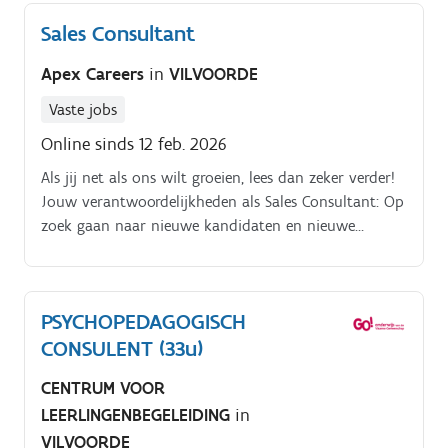
Sales Consultant
Apex Careers
in
VILVOORDE
Vaste jobs
Online sinds 12 feb. 2026
Als jij net als ons wilt groeien, lees dan zeker verder!
Jouw verantwoordelijkheden als Sales Consultant: Op
zoek gaan naar nieuwe kandidaten en nieuwe
klanten; Beheren van het volledige salesproces, van
prospectie tot het ondertekenen van
overeenkomsten; Onderhandelen over voorwaarden,
PSYCHOPEDAGOGISCH
opstellen van contracten en sluiten van deals;
CONSULENT (33u)
Matchen van toptalent aan onze klanten; Dankzij
jouw sales skills ben je zowel in staat om te hunten
CENTRUM VOOR
als te farmen; Doelen behalen zit in jouw natuur, je
LEERLINGENBEGELEIDING
in
doet dan ook wat nodig is om succesvol te zijn.
VILVOORDE