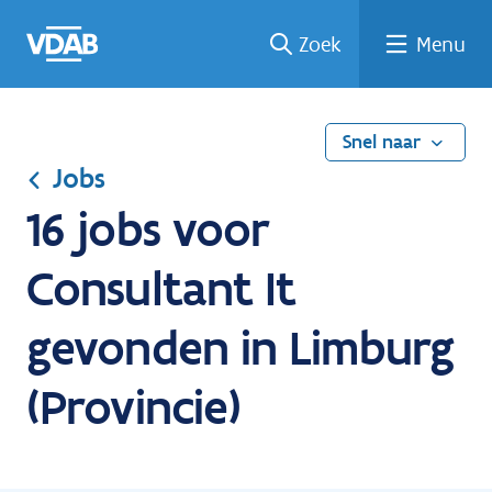
Ga
Vind
Vind
Welke
Terug
Zoek
Menu
naar
een
een
job
naar
de
job
opleiding
past
home
inhoud
bij
mij?
Snel naar
Jobs
16 jobs voor
Consultant It
gevonden in Limburg
(Provincie)