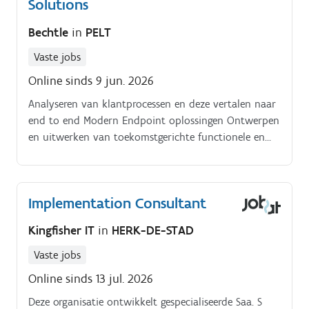
Solutions
Bechtle
in
PELT
Vaste jobs
Online sinds 9 jun. 2026
Analyseren van klantprocessen en deze vertalen naar
end to end Modern Endpoint oplossingen Ontwerpen
en uitwerken van toekomstgerichte functionele en
technische werkplekoplossingen waarbij je
technologie, lifecycle management en
kostenoptimalisatie combineert tot een sterk
Implementation Consultant
technisch commercieel voorstel Adviseren van klanten
over beheer en servicemodellen (managed services,
Kingfisher IT
in
HERK-DE-STAD
lifecycle management, asset management) die
bijdragen aan een efficiënte en veilige werkplek
Vaste jobs
Meewerken aan financiële constructies (zoals Daa. S,
Online sinds 13 jul. 2026
leasing, en TCO optimalisatie) en circulaire
Deze organisatie ontwikkelt gespecialiseerde Saa. S
oplossingen (refurbishment, remarketing,