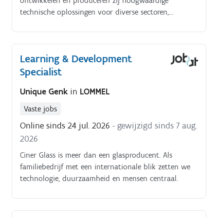
ontwikkelen en produceren zij hoogwaardige
technische oplossingen voor diverse sectoren,
waaronder automotive, elektronica, luchtvaart,
meubelindustrie en metaalverwerking. Innovatie,
duurzaamheid en continue verbetering staan
Learning & Development
centraal binnen de organisatie Om de verdere
Specialist
digitalisering en optimalisatie van de
productieomgeving te ondersteunen, zijn wij op zoek
Unique Genk
in
LOMMEL
naar een enthousiaste OT Engineer Jouw
verantwoordelijkheden.
Vaste jobs
Online sinds 24 jul. 2026
- gewijzigd sinds 7 aug.
2026
Ciner Glass is meer dan een glasproducent. Als
familiebedrijf met een internationale blik zetten we
technologie, duurzaamheid en mensen centraal.