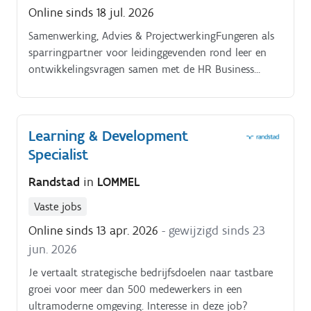
Learning & Development-beleid in lijn met de HR-
Online sinds 18 jul. 2026
strategie Vertalen van opleidingsnoden naar concrete
leertrajecten en ontwikkelingsprogramma's
Samenwerking, Advies & ProjectwerkingFungeren als
Coördineren van trainingen, certificeringen,
sparringpartner voor leidinggevenden rond leer en
onboarding en verplichte opleidingen Monitoren van
ontwikkelingsvragen samen met de HR Business
opleidingsresultaten, analyseren van data en
PartnersSamenwerken met HR, interne stakeholders
formuleren van verbeteracties Beheren en
en externe partnersActieve bijdrage leveren aan
optimaliseren van het Learning Management System
bredere HR projecten binnen een groeiende
Learning & Development
(LMS) Samenwerken met HR, leidinggevenden en
organisatieRapporteren aan HR director over
externe partners als adviseur rond leren en
Specialist
voortgang, resultaten en optimalisaties
ontwikkelen Rapporteren aan de HR Director en
Randstad
in
LOMMEL
bijdragen aan HR-projecten
Vaste jobs
Online sinds 13 apr. 2026
- gewijzigd sinds 23
jun. 2026
Je vertaalt strategische bedrijfsdoelen naar tastbare
groei voor meer dan 500 medewerkers in een
ultramoderne omgeving. Interesse in deze job?