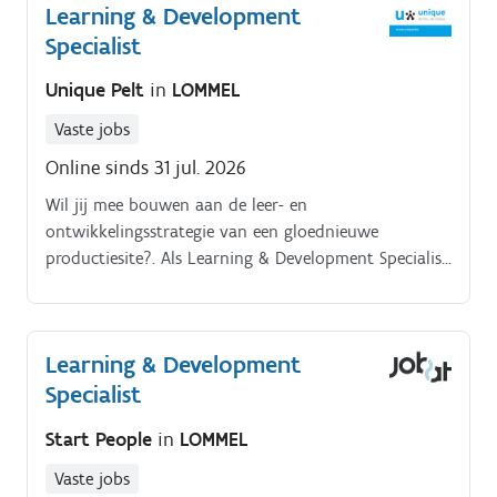
Learning & Development
Specialist
Unique Pelt
in
LOMMEL
Vaste jobs
Online sinds 31 jul. 2026
Wil jij mee bouwen aan de leer- en
ontwikkelingsstrategie van een gloednieuwe
productiesite?. Als Learning & Development Specialist
krijg je de kans om opleidingsbeleid, leertrajecten en
ontwikkelingsprogramma's mee vorm te geven binnen
een groeiende organisatie. Je combineert strategisch
Learning & Development
denkwerk met praktische uitvoering en werkt nauw
Specialist
samen met HR, leidinggevenden en externe partners
om medewerkers optimaal te ondersteunen in hun
Start People
in
LOMMEL
ontwikkeling Onderstaand takenpakket staat op jou
te wachten:. Ontwikkelen en implementeren van het
Vaste jobs