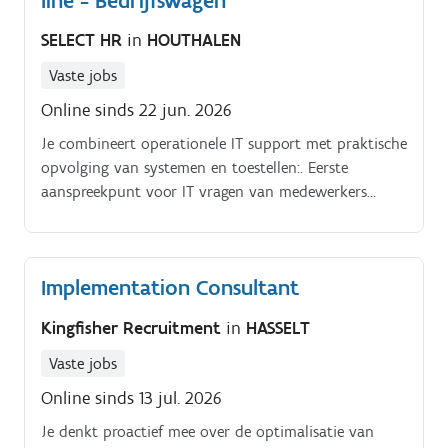
line - Bedrijfswagen
van het projectplan, het bewaken en actualiseren van
SELECT HR
in
HOUTHALEN
budgetten, risicoanalyse en tenslotte de
kwaliteitscontrole. Gedurende dit hele proces ben jij
Vaste jobs
dé centrale spil in de algemene communicatie tussen
Online sinds 22 jun. 2026
alle stakeholders, zowel intern als extern Je treft de
voorbereidingen voor de verschillende werkgroepen
Je combineert operationele IT support met praktische
en verzorgt de rapportage met betrekking tot de
opvolging van systemen en toestellen:. Eerste
werkzaamheden.
aanspreekpunt voor IT vragen van medewerkers
(ongeveer 200 gebruikers).
Implementation Consultant
Kingfisher Recruitment
in
HASSELT
Vaste jobs
Online sinds 13 jul. 2026
Je denkt proactief mee over de optimalisatie van