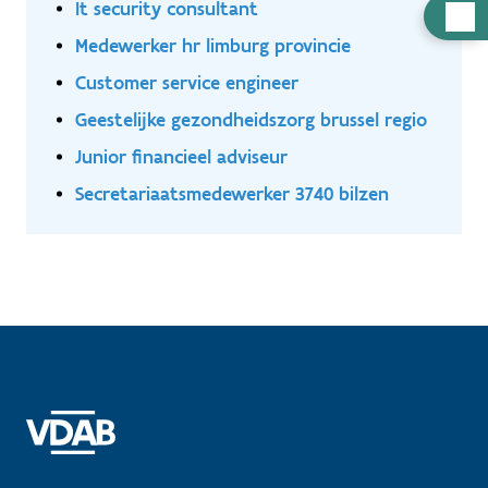
It security consultant
Hulp
nodig
Medewerker hr limburg provincie
Customer service engineer
Geestelijke gezondheidszorg brussel regio
Junior financieel adviseur
Secretariaatsmedewerker 3740 bilzen