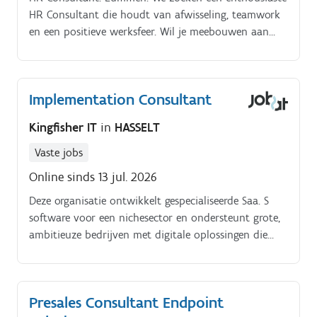
HR Consultant die houdt van afwisseling, teamwork
en een positieve werksfeer. Wil je meebouwen aan
een team waar plezier en professionaliteit hand in
hand gaan?.
Implementation Consultant
Kingfisher IT
in
HASSELT
Vaste jobs
Online sinds 13 jul. 2026
Deze organisatie ontwikkelt gespecialiseerde Saa. S
software voor een nichesector en ondersteunt grote,
ambitieuze bedrijven met digitale oplossingen die
complexe processen beheersbaar maken en hun
werking slimmer, efficiënter en schaalbaar
organiseren.
Presales Consultant Endpoint