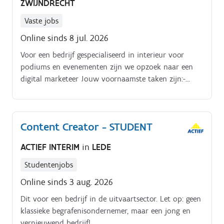
ZWIJNDRECHT
Vaste jobs
Online sinds 8 jul. 2026
Voor een bedrijf gespecialiseerd in interieur voor
podiums en evenementen zijn we opzoek naar een
digital marketeer Jouw voornaamste taken zijn:-
Copywriting waaronder (blog)posts, mailings en e.
Books;-Digital marketing van fotobewerking tot het
vormen van webpagina's;-Websitebeheer en
Content Creator - STUDENT
landingspagina's aanmaken;-Begeleiden van de
collega's in de verschillende filialen.
ACTIEF INTERIM
in
LEDE
Studentenjobs
Online sinds 3 aug. 2026
Dit voor een bedrijf in de uitvaartsector. Let op: geen
klassieke begrafenisondernemer, maar een jong en
vernieuwend bedrijf!.