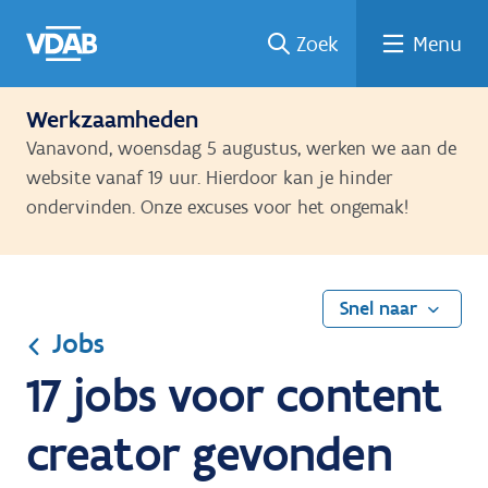
Ga
Vind
Vind
Welke
Terug
Zoek
Menu
naar
een
een
job
naar
de
job
opleiding
past
home
inhoud
bij
Werkzaamheden
mij?
Vanavond, woensdag 5 augustus, werken we aan de
website vanaf 19 uur. Hierdoor kan je hinder
ondervinden. Onze excuses voor het ongemak!
Snel naar
Jobs
17 jobs voor content
creator gevonden