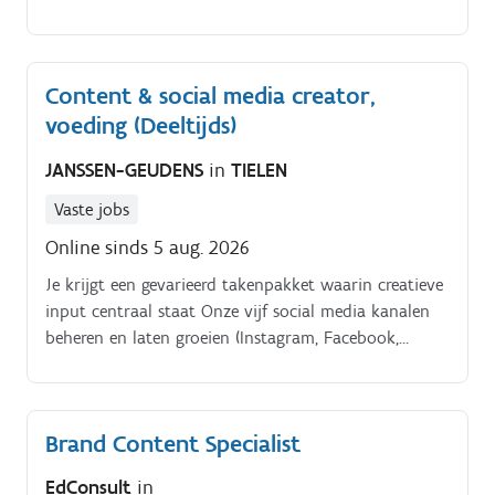
creatieve content voor campagnes en korte video's
Samenwerken met marketing en communicatieteam
voor sterke campagnes Analyse van contentprestaties
Content & social media creator,
en optimaliseren waar nodig. Onze klant.
voeding (Deeltijds)
JANSSEN-GEUDENS
in
TIELEN
Vaste jobs
Online sinds 5 aug. 2026
Je krijgt een gevarieerd takenpakket waarin creatieve
input centraal staat Onze vijf social media kanalen
beheren en laten groeien (Instagram, Facebook,
Linked. In, Tik.
Brand Content Specialist
EdConsult
in