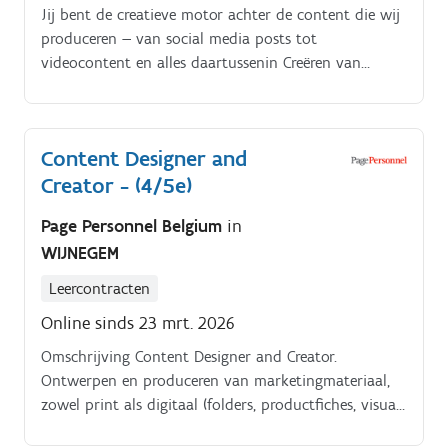
Jij bent de creatieve motor achter de content die wij
produceren — van social media posts tot
videocontent en alles daartussenin Creëren van
visuele en geschreven content voor sociale
mediaplatformen (Instagram, Linked. In, Facebook,
Tik.
Content Designer and
Creator - (4/5e)
Page Personnel Belgium
in
WIJNEGEM
Leercontracten
Online sinds 23 mrt. 2026
Omschrijving Content Designer and Creator.
Ontwerpen en produceren van marketingmateriaal,
zowel print als digitaal (folders, productfiches, visuals
voor nieuwsbrieven, materiaal voor apotheken, …).