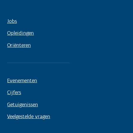
het Antwerp Media in Society Centre Omdat het
project een samenwerking is tussen de Universiteit
Antwerpen en de Universiteit Gent, zal je gedurende
Jobs
een beperkte periode ook onderzoek uitvoeren aan
het Centre for Cinema and Media Studies aan de
Opleidingen
Universiteit Gent.
Oriënteren
Evenementen
Cijfers
Getuigenissen
Veelgestelde vragen